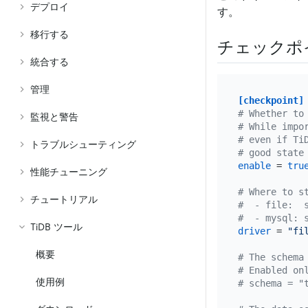
デプロイ
す。
移行する
チェックポ
統合する
管理
[checkpoint]
# Whether to
監視と警告
# While impo
# even if Ti
トラブルシューティング
# good state
enable
 = 
tru
性能チューニング
# Where to s
チュートリアル
#  - file:  
#  - mysql: 
TiDB ツール
driver
 = 
"fi
概要
# The schema
# Enabled on
使用例
# schema = "