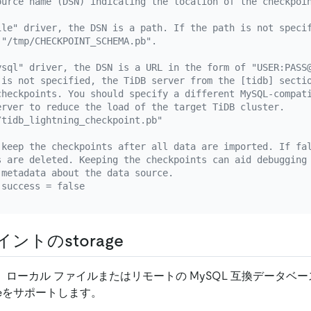
ource name (DSN) indicating the location of the checkpoi
ile" driver, the DSN is a path. If the path is not speci
 "/tmp/CHECKPOINT_SCHEMA.pb".
ysql" driver, the DSN is a URL in the form of "USER:PASS
 is not specified, the TiDB server from the [tidb] secti
checkpoints. You should specify a different MySQL-compat
erver to reduce the load of the target TiDB cluster.
/tidb_lightning_checkpoint.pb"
 keep the checkpoints after all data are imported. If fa
s are deleted. Keeping the checkpoints can aid debugging
 metadata about the data source.
-success = false
ントのstorage
ning は、ローカル ファイルまたはリモートの MySQL 互換データベ
ageをサポートします。