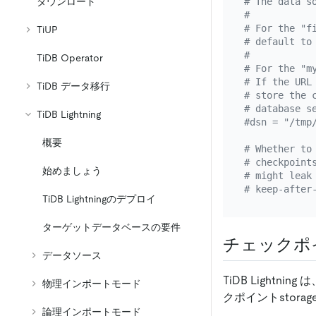
ダウンロード
# The data s
#
# For the "f
TiUP
# default to
#
TiDB Operator
# For the "m
# If the URL
TiDB データ移行
# store the 
# database s
TiDB Lightning
#dsn = "/tmp
概要
# Whether to
# checkpoint
始めましょう
# might leak
# keep-after
TiDB Lightningのデプロイ
ターゲットデータベースの要件
チェックポイ
データソース
TiDB Light
物理インポートモード
クポイントstor
論理インポートモード