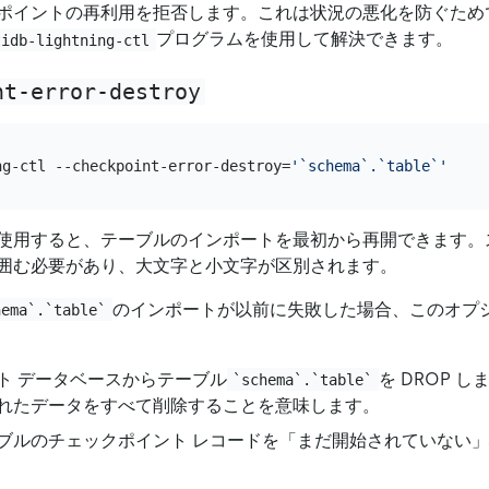
ポイントの再利用を拒否します。これは状況の悪化を防ぐため
プログラムを使用して解決できます。
tidb-lightning-ctl
nt-error-destroy
ng-ctl --checkpoint-error-destroy=
'`schema`.`table`'
使用すると、テーブルのインポートを最初から再開できます。
囲む必要があり、大文字と小文字が区別されます。
のインポートが以前に失敗した場合、このオプ
hema`.`table`
ト データベースからテーブル
を DROP 
`schema`.`table`
れたデータをすべて削除することを意味します。
ブルのチェックポイント レコードを「まだ開始されていない