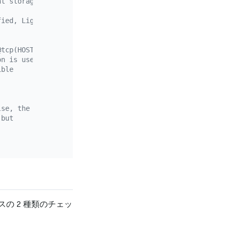
nt storage.
fied, Lightning would
@tcp(HOST:PORT)/".
on is used to
ible
lse, the
 but
ースの 2 種類のチェッ