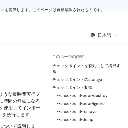
ティを提供します。このページは自動翻訳されたものです。
日本語
このページの内容
チェックポイントを有効にして構成す
る
チェックポイントのstorage
チェックポイント制御
ような長時間実行プ
--checkpoint-error-destroy
に時間の無駄になる
--checkpoint-error-ignore
を使用してインポー
--checkpoint-remove
トを続行します。
--checkpoint-dump
について説明しま