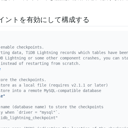
イントを有効にして構成する
 enable checkpoints.
rting data, TiDB Lightning records which tables have bee
DB Lightning or some other component crashes, you can st
 instead of restarting from scratch.
e
tore the checkpoints.
store as a local file (requires v2.1.1 or later)
store into a remote MySQL-compatible database
le"
 name (database name) to store the checkpoints
ly when `driver = "mysql"`.
tidb_lightning_checkpoint"