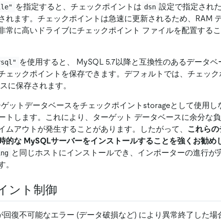
を指定すると、チェックポイントは
設定で指定された
ile"
dsn
されます。チェックポイントは急速に更新されるため、RAM 
非常に高いドライブにチェックポイント ファイルを配置する
を使用すると、 MySQL 5.7以降と互換性のあるデータベース 
ysql"
ど) にチェックポイントを保存できます。デフォルトでは、チェッ
ースに保存されます。
 は、ターゲットデータベースをチェックポイントstorageとして使
ートします。これにより、ターゲット データベースに余分な
イムアウトが発生することがあります。したがって、
これらの
時的な MySQLサーバーをインストールすることを強くお勧め
と同じホストにインストールでき、インポーターの進行が
ing
す。
イント制御
が回復不可能なエラー (データ破損など) により異常終了した