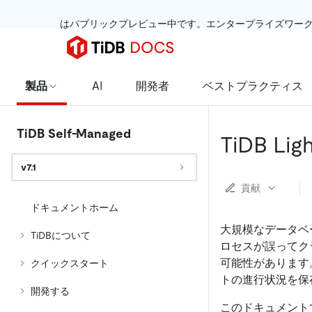
 はパブリックプレビュー中です。エンタープライズワー
製品
AI
開発者
ベストプラクティス
TiDB Self-Managed
TiDB L
v7.1
貢献
ドキュメントホーム
大規模なデータベ
TiDBについて
ロセスが誤ってク
可能性があります。こ
クイックスタート
トの進行状況を保
開発する
このドキュメント