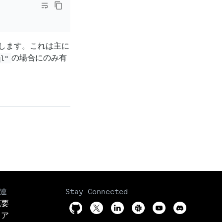
します。これは主に
の場合にのみ有
ql"
連
Stay Connected
概要
リア