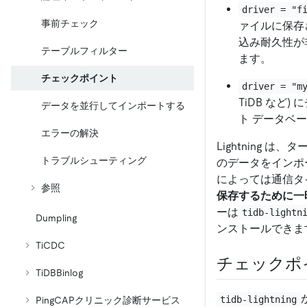
driver = "f
事前チェック
ァイルに保存
込み耐久性が
テーブルフィルター
ます。
チェックポイント
driver = "m
TiDB な
データを並行してインポートする
ト データベ
エラーの解決
Lightning
トラブルシューティング
のデータをインポ
によっては通信タ
参照
保存するために一
ーは
tidb-lightn
Dumpling
ンストールできま
TiCDC
チェックポ
TiDBBinlog
tidb-lightning
PingCAPクリニック診断サービス