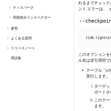
れるまでチェック
ティスパーク
ント エラーは、
同期差分インスペクター
--checkpoi
参照
tidb-lightni
よくある質問
リリースノート
このオプションを
用語集
ル名は逆引用符で
テーブル
`sc
実行します。
ターゲッ
ポートさ
このテー
ます。