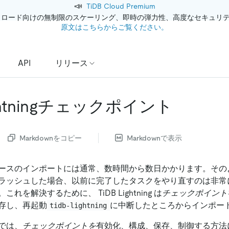
📣
TiDB Cloud Premium
クロード向けの無制限のスケーリング、即時の弾力性、高度なセキュリ
原文はこちらからご覧ください。
API
リリース
ightningチェックポイント
Markdownをコピー
Markdownで表示
ースのインポートには通常、数時間から数日かかります。その
ラッシュした場合、以前に完了したタスクをやり直すのは非常
れを解決するために、 TiDB Lightning は
チェックポイント
存し、再起動
に中断したところからインポー
tidb-lightning
では、
チェックポイントを
有効化、構成、保存、制御する方法