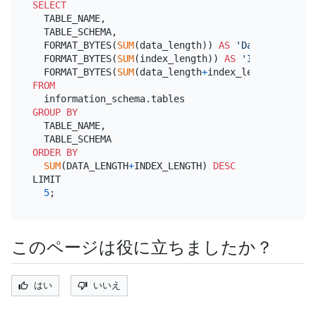
SELECT
  TABLE_NAME,

  TABLE_SCHEMA,

  FORMAT_BYTES(
SUM
(data_length)) 
AS
'Data Size'
,

  FORMAT_BYTES(
SUM
(index_length)) 
AS
'Index Size'
,

  FORMAT_BYTES(
SUM
(data_length
+
index_length)) 
AS
'
FROM
GROUP
BY
  TABLE_NAME,

ORDER
BY
SUM
(DATA_LENGTH
+
INDEX_LENGTH) 
DESC
LIMIT

5
このページは役に立ちましたか？
はい
いいえ