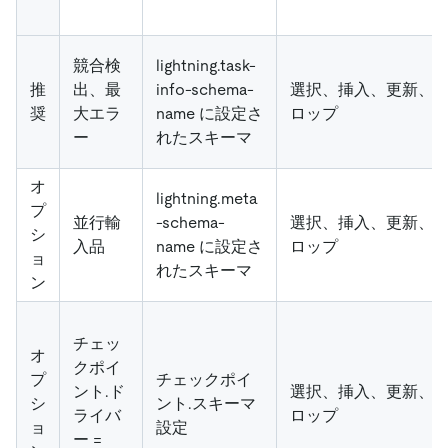
競合検
lightning.task-
推
出、最
info-schema-
選択、挿入、更新、
奨
大エラ
name に設定さ
ロップ
ー
れたスキーマ
オ
lightning.meta
プ
並行輸
-schema-
選択、挿入、更新、
シ
入品
name に設定さ
ロップ
ョ
れたスキーマ
ン
チェッ
オ
クポイ
プ
チェックポイ
ント.ド
選択、挿入、更新、
シ
ント.スキーマ
ライバ
ロップ
ョ
設定
ー =