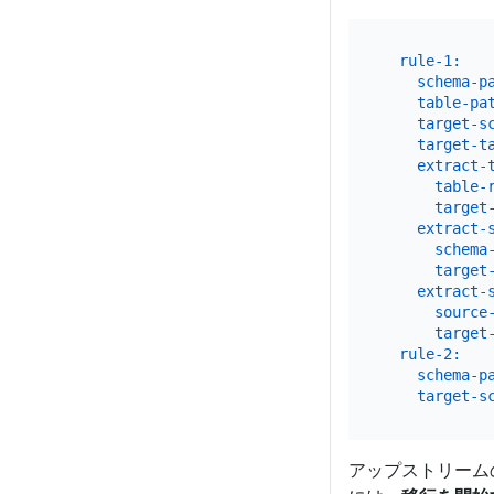
rule-1:
schema-p
table-pa
target-s
target-t
extract-
table-
target
extract-
schema
target
extract-
source
target
rule-2:
schema-p
target-s
アップストリーム