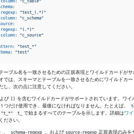
-column:
"c_table"
schema:
-regexp:
"test_(.*)"
-column:
"c_schema"
source:
-regexp:
"(.*)"
-column:
"c_source"
attern:
"test_*"
chema:
"test"
テーブル名を一致させるための正規表現とワイルドカードがサ
オでは、スキーマとテーブルを一致させるためにワイルドカー
だし、次の点に注意してください。
よび
を含むワイルドカードがサポートされています。ワイ
[]
 1 つだけ使用でき、最後になければなりません。たとえば、
t
で始まるすべてのテーブルを示します。詳細は
ワイ
"t_*"
t_
ください。
、
、および
正規表現のみを
p
schema-regexp
source-regexp