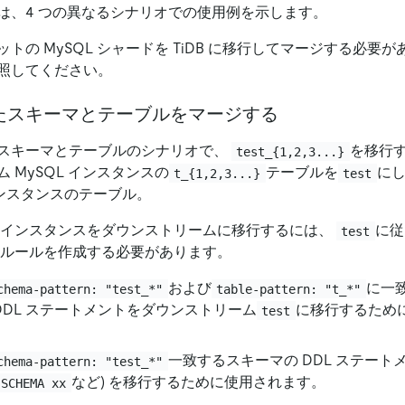
は、4 つの異なるシナリオでの使用例を示します。
トの MySQL シャードを TiDB に移行してマージする必要
照してください。
たスキーマとテーブルをマージする
スキーマとテーブルのシナリオで、
を移行す
test_{1,2,3...}
 MySQL インスタンスの
テーブルを
に
t_{1,2,3...}
test
 インスタンスのテーブル。
 インスタンスをダウンストリームに移行するには、
に
test
 ルールを作成する必要があります。
および
に一
chema-pattern: "test_*"
table-pattern: "t_*"
 DDL ステートメントをダウンストリーム
に移行するため
test
一致するスキーマの DDL ステートメ
chema-pattern: "test_*"
など) を移行するために使用されます。
 SCHEMA xx