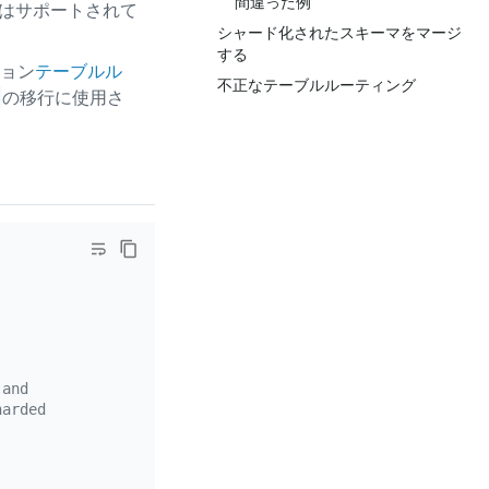
間違った例
とはサポートされて
シャード化されたスキーマをマージ
する
ョン
テーブルル
不正なテーブルルーティング
の移行に使用さ
 and
harded