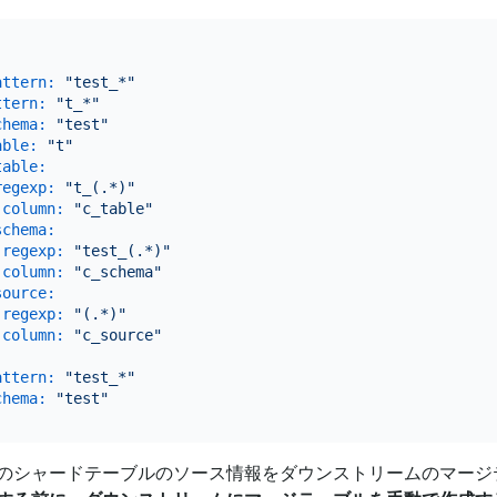
attern:
"test_*"
ttern:
"t_*"
chema:
"test"
able:
"t"
table:
regexp:
"t_(.*)"
-column:
"c_table"
schema:
-regexp:
"test_(.*)"
-column:
"c_schema"
source:
-regexp:
"(.*)"
-column:
"c_source"
attern:
"test_*"
chema:
"test"
のシャードテーブルのソース情報をダウンストリームのマージ