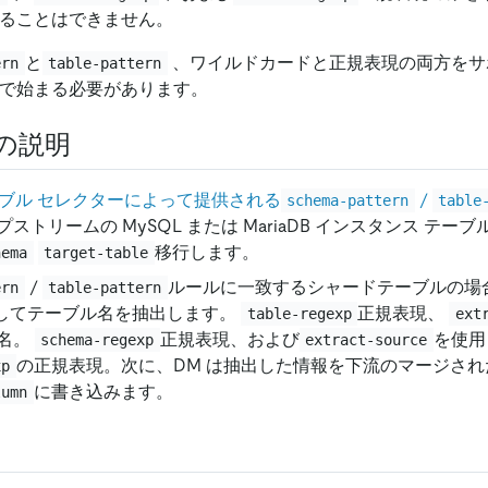
ることはできません。
と
、ワイルドカードと正規表現の両方をサ
ern
table-pattern
で始まる必要があります。
の説明
ブル セレクターによって提供される
/
schema-pattern
table
ストリームの MySQL または MariaDB インスタンス テー
移行します。
hema
target-table
/
ルールに一致するシャードテーブルの場合
ern
table-pattern
してテーブル名を抽出します。
正規表現、
table-regexp
ext
名。
正規表現、および
を使用
schema-regexp
extract-source
の正規表現。次に、DM は抽出した情報を下流のマージさ
xp
に書き込みます。
lumn