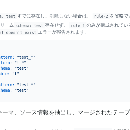
すでに存在し、削除しない場合は、
を省略で
a: test
rule-2
リーム
存在せず、
のみが構成されてい
schema: test
rule-1
エラーが報告されます。
st doesn't exist
attern:
"test_*"
ttern:
"t_*"
chema:
"test"
able:
"t"
attern:
"test_*"
chema:
"test"
キーマ、ソース情報を抽出し、マージされたテーブ