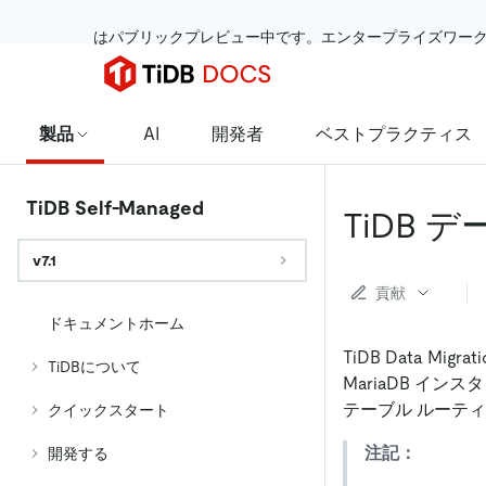
 はパブリックプレビュー中です。エンタープライズワー
製品
AI
開発者
ベストプラクティス
TiDB Self-Managed
TiDB
v7.1
貢献
ドキュメントホーム
TiDB Data M
TiDBについて
MariaDB 
テーブル ルーテ
クイックスタート
注記：
開発する