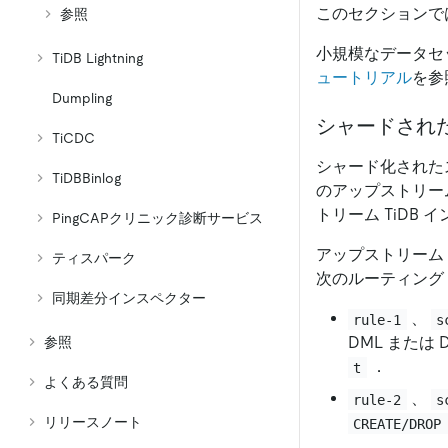
このセクションで
参照
小規模なデータセッ
TiDB Lightning
ュートリアル
を参
Dumpling
シャードされ
TiCDC
シャード化された
TiDBBinlog
のアップストリーム
トリーム TiDB
PingCAPクリニック診断サービス
アップストリーム
ティスパーク
次のルーティング
同期差分インスペクター
、
rule-1
s
DML または
参照
．
t
よくある質問
、
rule-2
s
リリースノート
CREATE/DROP