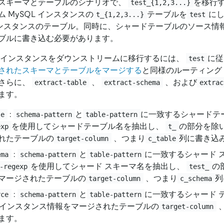
スキーマとテーブルのシナリオで、
を移行す
test_{1,2,3...}
 MySQL インスタンスの
テーブルを
に
t_{1,2,3...}
test
B インスタンスのテーブル。同時に、シャードテーブルのソース
ブルに書き込む必要があります。
 インスタンスをダウンストリームに移行するには、
に
test
されたスキーマとテーブルをマージする
と同様のルーティング
さらに、
、
、および
extract-table
extract-schema
extrac
ます。
:
と
に一致するシャードテ
le
schema-pattern
table-pattern
を使用してシャードテーブル名を抽出し、
の部分を除
exp
t_
れたテーブルの
、つまり
列に書き込
target-column
c_table
:
と
に一致するシャード 
ema
schema-pattern
table-pattern
を使用してシャード スキーマ名を抽出し、
の
-regexp
test_
マージされたテーブルの
、つまり
列
target-column
c_schema
:
と
に一致するシャード 
rce
schema-pattern
table-pattern
ス インスタンス情報をマージされたテーブルの
target-column
ます。