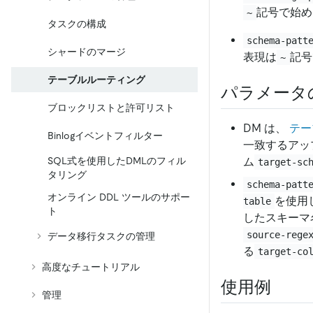
記号で始め
~
タスクの構成
schema-patt
シャードのマージ
表現は
記号
~
テーブルルーティング
パラメータ
ブロックリストと許可リスト
DM は、
テー
Binlogイベントフィルター
一致するアップ
SQL式を使用したDMLのフィル
ム
target-sc
タリング
schema-patt
オンライン DDL ツールのサポー
を使用
table
ト
したスキーマ
source-rege
データ移行タスクの管理
る
target-co
高度なチュートリアル
使用例
管理