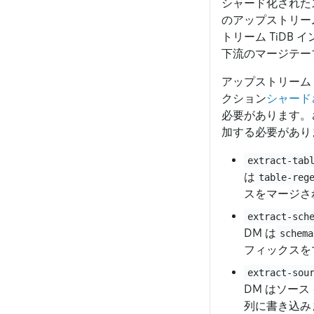
シャード化された
のアップストリーム
トリーム TiD
下流のマージテー
アップストリーム
クション
シャード
必要があります。
加する必要があり
extract-tab
は
table-reg
スをマージさ
extract-sch
DM は
schema
フィックスを
extract-sou
DM はソー
列に書き込み