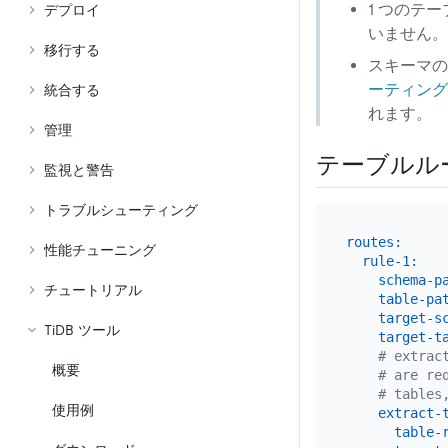
1 つのテ
デプロイ
いません。
移行する
スキーマの
ーティング
統合する
れます。
管理
テーブルル
監視と警告
トラブルシューティング
routes:
性能チューニング
rule-1:
schema-p
チュートリアル
table-pa
target-s
TiDB ツール
target-t
# extrac
概要
# are re
# tables
使用例
extract-
table-