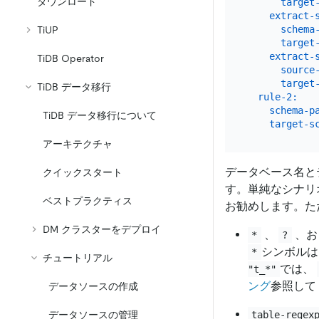
ダウンロード
target
extract-
schema
TiUP
target
extract-
TiDB Operator
source
target
TiDB データ移行
rule-2:
schema-p
TiDB データ移行について
target-s
アーキテクチャ
データベース名と
クイックスタート
す。単純なシナリ
ベストプラクティス
お勧めします。た
DM クラスターをデプロイ
、
、お
*
?
シンボルは
*
チュートリアル
では、
"t_*"
ング
参照して
データソースの作成
table-regex
データソースの管理