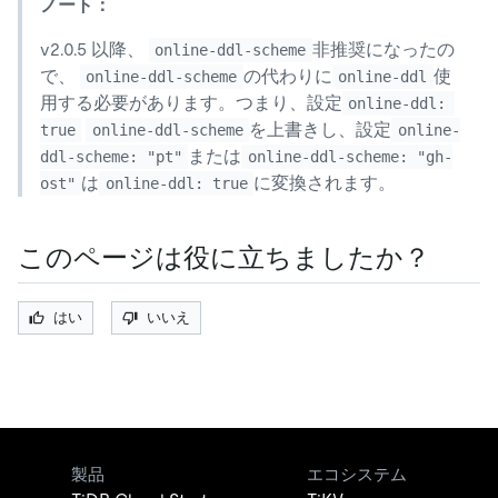
ノート：
v2.0.5 以降、
​​非推奨になったの
online-ddl-scheme
で、
の代わりに
使
online-ddl-scheme
online-ddl
用する必要があります。つまり、設定
online-ddl: 
を上書きし、設定
true
online-ddl-scheme
online-
または
ddl-scheme: "pt"
online-ddl-scheme: "gh-
は
に変換されます。
ost"
online-ddl: true
このページは役に立ちましたか？
はい
いいえ
製品
エコシステム