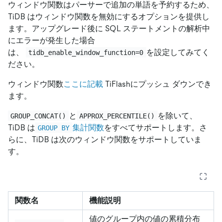
ウィンドウ関数はパーサーで追加の単語を予約するため、
TiDB はウィンドウ関数を無効にするオプションを提供し
ます。アップグレード後に SQL ステートメントの解析中
にエラーが発生した場合
は、
を設定してみてく
tidb_enable_window_function=0
ださい。
ウィンドウ関数
ここに記載
TiFlashにプッシュ ダウンでき
ます。
と
を除いて、
GROUP_CONCAT()
APPROX_PERCENTILE()
TiDB は
集計関数
をすべてサポートします。さ
GROUP BY
らに、TiDB は次のウィンドウ関数をサポートしていま
す。
関数名
機能説明
値のグループ内の値の累積分布