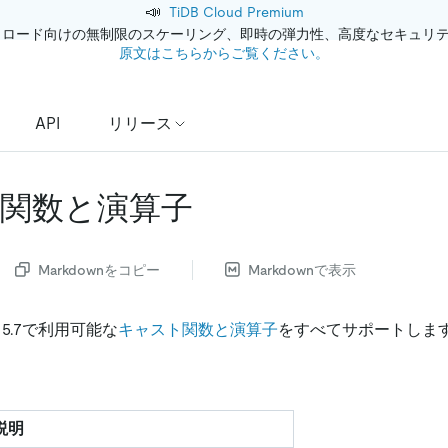
📣
TiDB Cloud Premium
クロード向けの無制限のスケーリング、即時の弾力性、高度なセキュリ
原文はこちらからご覧ください。
API
リリース
関数と演算子
Markdownをコピー
Markdownで表示
L 5.7で利用可能な
キャスト関数と演算子
をすべてサポートしま
説明