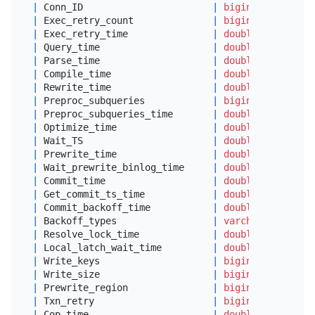
|
 Conn_ID                       
|
bigint
(
20
) unsig
|
 Exec_retry_count              
|
bigint
(
20
) unsig
|
 Exec_retry_time               
|
double
|
 Query_time                    
|
double
|
 Parse_time                    
|
double
|
 Compile_time                  
|
double
|
 Rewrite_time                  
|
double
|
 Preproc_subqueries            
|
bigint
(
20
) unsig
|
 Preproc_subqueries_time       
|
double
|
 Optimize_time                 
|
double
|
 Wait_TS                       
|
double
|
 Prewrite_time                 
|
double
|
 Wait_prewrite_binlog_time     
|
double
|
 Commit_time                   
|
double
|
 Get_commit_ts_time            
|
double
|
 Commit_backoff_time           
|
double
|
 Backoff_types                 
|
varchar
(
64
)     
|
 Resolve_lock_time             
|
double
|
 Local_latch_wait_time         
|
double
|
 Write_keys                    
|
bigint
(
22
)      
|
 Write_size                    
|
bigint
(
22
)      
|
 Prewrite_region               
|
bigint
(
22
)      
|
 Txn_retry                     
|
bigint
(
22
)      
|
 Cop_time                      
|
double