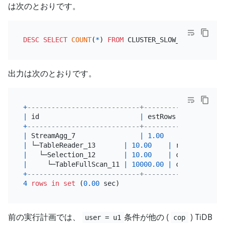
は次のとおりです。
DESC
SELECT
COUNT
(
*
) 
FROM
 CLUSTER_SLOW_QUERY 
WHERE
出力は次のとおりです。
+
----------------------------+----------+---------
|
 id                         
|
 estRows  
|
 task    
+
----------------------------+----------+---------
|
 StreamAgg_7                
|
1.00
|
 root    
|
 └─TableReader_13       
|
10.00
|
 root      
|
|
   └─Selection_12       
|
10.00
|
 cop[tidb] 
|
|
     └─TableFullScan_11 
|
10000.00
|
 cop[tidb] 
|
+
----------------------------+----------+---------
4
rows
in
set
 (
0.00
前の実行計画では、
条件が他の (
) TiDB
user = u1
cop