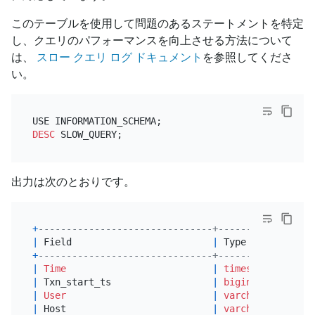
このテーブルを使用して問題のあるステートメントを特定
し、クエリのパフォーマンスを向上させる方法について
は、
スロー クエリ ログ ドキュメント
を参照してくださ
い。
DESC
出力は次のとおりです。
+
-------------------------------+-----------------
|
 Field                         
|
 Type            
+
-------------------------------+-----------------
|
Time
|
timestamp
(
6
)    
|
 Txn_start_ts                  
|
bigint
(
20
) unsig
|
User
|
varchar
(
64
)     
|
 Host                          
|
varchar
(
64
)     