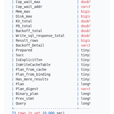
|
 Cop_wait_max                  
|
double
|
 Cop_wait_addr                 
|
varchar
(
64
)     
|
 Mem_max                       
|
bigint
(
20
)      
|
 Disk_max                      
|
bigint
(
20
)      
|
 KV_total                      
|
double
|
 PD_total                      
|
double
|
 Backoff_total                 
|
double
|
 Write_sql_response_total      
|
double
|
 Result_rows                   
|
bigint
(
22
)      
|
 Backoff_Detail                
|
varchar
(
4096
)   
|
 Prepared                      
|
 tinyint(
1
)      
|
 Succ                          
|
 tinyint(
1
)      
|
 IsExplicitTxn                 
|
 tinyint(
1
)      
|
 IsWriteCacheTable             
|
 tinyint(
1
)      
|
 Plan_from_cache               
|
 tinyint(
1
)      
|
 Plan_from_binding             
|
 tinyint(
1
)      
|
 Has_more_results              
|
 tinyint(
1
)      
|
 Plan                          
|
 longtext        
|
 Plan_digest                   
|
varchar
(
128
)    
|
 Binary_plan                   
|
 longtext        
|
 Prev_stmt                     
|
 longtext        
|
 Query                         
|
 longtext        
+
-------------------------------+-----------------
73
rows
in
set
 (
0.000