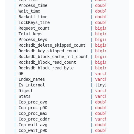
|
 Process_time                  
|
double
|
 Wait_time                     
|
double
|
 Backoff_time                  
|
double
|
 LockKeys_time                 
|
double
|
 Request_count                 
|
bigint
(
20
) unsig
|
 Total_keys                    
|
bigint
(
20
) unsig
|
 Process_keys                  
|
bigint
(
20
) unsig
|
 Rocksdb_delete_skipped_count  
|
bigint
(
20
) unsig
|
 Rocksdb_key_skipped_count     
|
bigint
(
20
) unsig
|
 Rocksdb_block_cache_hit_count 
|
bigint
(
20
) unsig
|
 Rocksdb_block_read_count      
|
bigint
(
20
) unsig
|
 Rocksdb_block_read_byte       
|
bigint
(
20
) unsig
|
 DB                            
|
varchar
(
64
)     
|
 Index_names                   
|
varchar
(
100
)    
|
 Is_internal                   
|
 tinyint(
1
)      
|
 Digest                        
|
varchar
(
64
)     
|
 Stats                         
|
varchar
(
512
)    
|
 Cop_proc_avg                  
|
double
|
 Cop_proc_p90                  
|
double
|
 Cop_proc_max                  
|
double
|
 Cop_proc_addr                 
|
varchar
(
64
)     
|
 Cop_wait_avg                  
|
double
|
 Cop_wait_p90                  
|
double