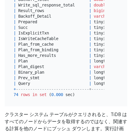
|
 Write_sql_response_total      
|
double
|
 Result_rows                   
|
bigint
(
22
)      
|
 Backoff_Detail                
|
varchar
(
4096
)   
|
 Prepared                      
|
 tinyint(
1
)      
|
 Succ                          
|
 tinyint(
1
)      
|
 IsExplicitTxn                 
|
 tinyint(
1
)      
|
 IsWriteCacheTable             
|
 tinyint(
1
)      
|
 Plan_from_cache               
|
 tinyint(
1
)      
|
 Plan_from_binding             
|
 tinyint(
1
)      
|
 Has_more_results              
|
 tinyint(
1
)      
|
 Plan                          
|
 longtext        
|
 Plan_digest                   
|
varchar
(
128
)    
|
 Binary_plan                   
|
 longtext        
|
 Prev_stmt                     
|
 longtext        
|
 Query                         
|
 longtext        
+
-------------------------------+-----------------
74
rows
in
set
 (
0.000
クラスター システム テーブルがクエリされると、TiDB は
すべてのノードからデータを取得するのではなく、関連す
る計算を他のノードにプッシュ ダウンします。実行計画