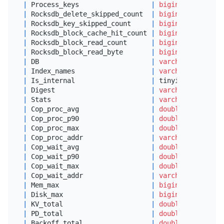
|
 Process_keys                  
|
bigint
(
20
) unsig
|
 Rocksdb_delete_skipped_count  
|
bigint
(
20
) unsig
|
 Rocksdb_key_skipped_count     
|
bigint
(
20
) unsig
|
 Rocksdb_block_cache_hit_count 
|
bigint
(
20
) unsig
|
 Rocksdb_block_read_count      
|
bigint
(
20
) unsig
|
 Rocksdb_block_read_byte       
|
bigint
(
20
) unsig
|
 DB                            
|
varchar
(
64
)     
|
 Index_names                   
|
varchar
(
100
)    
|
 Is_internal                   
|
 tinyint(
1
)      
|
 Digest                        
|
varchar
(
64
)     
|
 Stats                         
|
varchar
(
512
)    
|
 Cop_proc_avg                  
|
double
|
 Cop_proc_p90                  
|
double
|
 Cop_proc_max                  
|
double
|
 Cop_proc_addr                 
|
varchar
(
64
)     
|
 Cop_wait_avg                  
|
double
|
 Cop_wait_p90                  
|
double
|
 Cop_wait_max                  
|
double
|
 Cop_wait_addr                 
|
varchar
(
64
)     
|
 Mem_max                       
|
bigint
(
20
)      
|
 Disk_max                      
|
bigint
(
20
)      
|
 KV_total                      
|
double
|
 PD_total                      
|
double
|
 Backoff_total                 
|
double