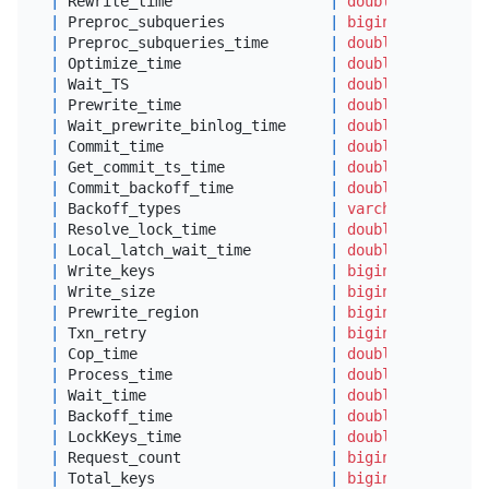
|
 Rewrite_time                  
|
double
|
 Preproc_subqueries            
|
bigint
(
20
) unsig
|
 Preproc_subqueries_time       
|
double
|
 Optimize_time                 
|
double
|
 Wait_TS                       
|
double
|
 Prewrite_time                 
|
double
|
 Wait_prewrite_binlog_time     
|
double
|
 Commit_time                   
|
double
|
 Get_commit_ts_time            
|
double
|
 Commit_backoff_time           
|
double
|
 Backoff_types                 
|
varchar
(
64
)     
|
 Resolve_lock_time             
|
double
|
 Local_latch_wait_time         
|
double
|
 Write_keys                    
|
bigint
(
22
)      
|
 Write_size                    
|
bigint
(
22
)      
|
 Prewrite_region               
|
bigint
(
22
)      
|
 Txn_retry                     
|
bigint
(
22
)      
|
 Cop_time                      
|
double
|
 Process_time                  
|
double
|
 Wait_time                     
|
double
|
 Backoff_time                  
|
double
|
 LockKeys_time                 
|
double
|
 Request_count                 
|
bigint
(
20
) unsig
|
 Total_keys                    
|
bigint
(
20
) unsig