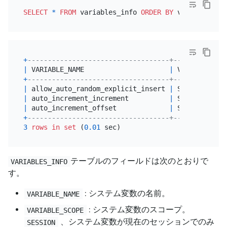
SELECT
*
FROM
 variables_info 
ORDER
BY
 variable_nam
+
-----------------------------------+-------------
|
 VARIABLE_NAME                     
|
 VARIABLE_SCO
+
-----------------------------------+-------------
|
 allow_auto_random_explicit_insert 
|
 SESSION,
GLOB
|
 auto_increment_increment          
|
 SESSION,
GLOB
|
 auto_increment_offset             
|
 SESSION,
GLOB
+
-----------------------------------+-------------
3
rows
in
set
 (
0.01
テーブルのフィールドは次のとおりで
VARIABLES_INFO
す。
: システム変数の名前。
VARIABLE_NAME
: システム変数のスコープ。
VARIABLE_SCOPE
、システム変数が現在のセッションでのみ
SESSION