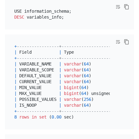
DESC
+
-----------------+---------------------+------+--
|
 Field           
|
 Type                
|
Null
|
 K
+
-----------------+---------------------+------+--
|
 VARIABLE_NAME   
|
varchar
(
64
)         
|
NO
|
|
 VARIABLE_SCOPE  
|
varchar
(
64
)         
|
NO
|
|
 DEFAULT_VALUE   
|
varchar
(
64
)         
|
NO
|
|
 CURRENT_VALUE   
|
varchar
(
64
)         
|
NO
|
|
 MIN_VALUE       
|
bigint
(
64
)          
|
 YES  
|
|
 MAX_VALUE       
|
bigint
(
64
) unsigned 
|
 YES  
|
|
 POSSIBLE_VALUES 
|
varchar
(
256
)        
|
 YES  
|
|
 IS_NOOP         
|
varchar
(
64
)         
|
NO
|
+
-----------------+---------------------+------+--
8
rows
in
set
 (
0.00