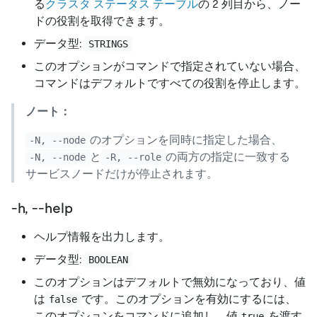
る
クラスタ ステータス テーブル
の 2 列目から、ノー
ドの役割を取得できます。
データ型:
STRINGS
このオプションがコマンドで指定されていない場合、
コマンドはデフォルトですべての役割を停止します。
ノート：
のオプションを同時に指定した場合、
-N, --node
と
の両方の指定に一致する
-N, --node
-R, --role
サービスノードだけが停止されます。
-h, --help
ヘルプ情報を出力します。
データ型:
BOOLEAN
このオプションはデフォルトで無効になっており、値
は
です。このオプションを有効にするには、
false
このオプションをコマンドに追加し、値
を渡す
true