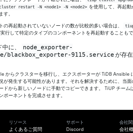
を使用して、再起動
cluster restart -N <node1> -N <node2>
ます。
トの再起動されていないノードの数が比較的多い場合は、
tiu
を実行して特定のタイプのコンポーネントを再起動することも
node_exporter-
ド中に、
e/blackbox_exporter-9115.service
が存在
sible からクラスターを移行し、エクスポーターが TiDB Ansib
況が発生する可能性があります。それを解決するために、当面
ードから新しいノードに手動でコピーできます。 TiUP チー
ンポーネントを完成させます。
リソース
サポート
会社関
よくあるご質問
Discord
会社