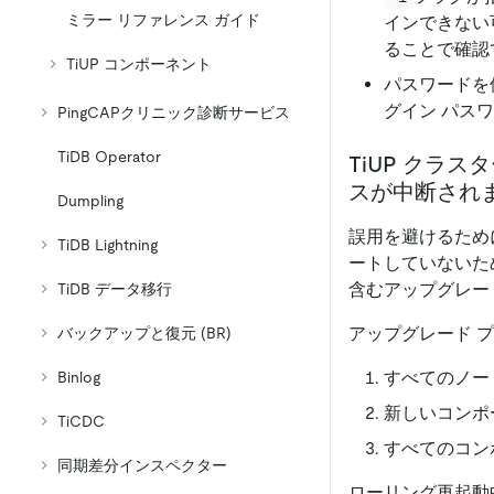
ミラー リファレンス ガイド
インできない
ることで確認
TiUP コンポーネント
パスワードを
グイン パス
PingCAPクリニック診断サービス
TiDB Operator
TiUP クラ
スが中断され
Dumpling
誤用を避けるため
TiDB Lightning
ートしていないた
含むアップグレー
TiDB データ移行
アップグレード 
バックアップと復元 (BR)
すべてのノー
Binlog
新しいコンポ
TiCDC
すべてのコン
同期差分インスペクター
ローリング再起動