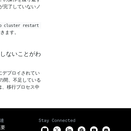
が完了していないノ
p cluster restart 
できます。
しないことがわ
le にデプロイされてい
の間、不足している
ムは、移行プロセス中
連
Stay Connected
概要