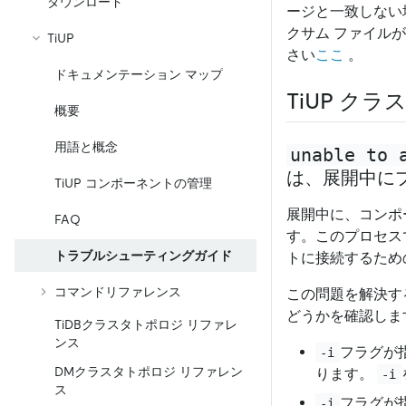
ダウンロード
ージと一致しない
クサム ファイル
TiUP
さい
ここ
。
ドキュメンテーション マップ
TiUP ク
概要
用語と概念
unable to 
は、展開中に
TiUP コンポーネントの管理
展開中に、コンポ
FAQ
す。このプロセス
トラブルシューティングガイド
トに接続するため
コマンドリファレンス
この問題を解決す
どうかを確認しま
TiDBクラスタトポロジ リファレ
ンス
フラグが
-i
DMクラスタトポロジ リファレン
ります。
-i
ス
フラグが指
-i