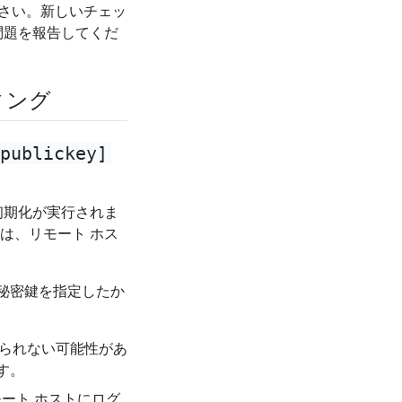
ださい。新しいチェッ
問題を報告してくだ
ィング
publickey]
初期化が実行されま
は、リモート ホス
秘密鍵を指定したか
けられない可能性があ
す。
モート ホストにログ