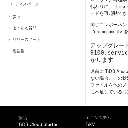
ティスパーク
代わりに、
tiup 
ードを再起動でき
参照
同じコンポーネン
よくある質問
-R <component>
リリースノート
アップグレー
用語集
9100.servic
かります
以前に TiDB An
ない場合、この状
ファイルを他のノ
に不足しているコ
製品
エコシステム
TiDB Cloud Starter
TiKV