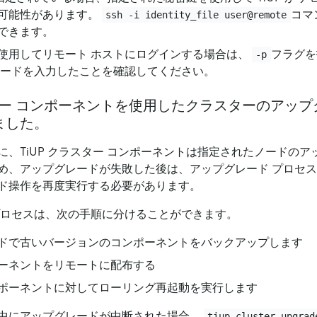
可能性があります。
コマ
ssh -i identity_file user@remote
できます。
使用してリモート ホストにログインする場合は、
フラグを
-p
ワードを入力したことを確認してください。
スター コンポーネントを使用したクラスターのアップ
ました。
に、TiUP クラスター コンポーネントは指定されたノードの
め、アップグレードが失敗した後は、アップグレード プロセ
ド操作を再度実行する必要があります。
プロセスは、次の手順に分けることができます。
ドで古いバージョンのコンポーネントをバックアップします
ーネントをリモートに配布する
ポーネントに対してローリング再起動を実行します
中にアップグレードが中断された場合、
tiup cluster upgrad