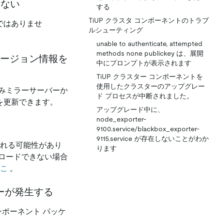
きない
する
TiUP クラスタ コンポーネントのトラブ
ではありませ
ルシューティング
。
unable to authenticate, attempted
methods none publickey は、展開
ージョン情報を
中にプロンプトが表示されます
TiUP クラスター コンポーネントを
使用したクラスターのアップグレー
みミラーサーバーか
ド プロセスが中断されました。
を更新できます。
アップグレード中に、
node_exporter-
9100.service/blackbox_exporter-
9115.service が存在しないことがわか
される可能性があり
ります
ロードできない場合
こ
。
ーが発生する
ポーネント パッケ