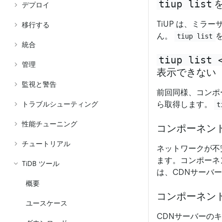
tiup list
デプロイ
TiUP は、ミ
移行する
ん。
tiup list
統合
tiup list 
管理
表示できない
監視と警告
前回同様、コンポ
ら取得します。
トラブルシューティング
t
性能チューニング
コンポーネン
チュートリアル
ネットワークが不
ます。コンポーネ
TiDB ツール
は、CDNサーバ
概要
コンポーネン
ユースケース
CDNサーバーの