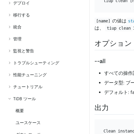
デプロイ
移行する
の値は
[name]
st
統合
は、
tiup clean
管理
オプション
監視と警告
--all
トラブルシューティング
すべての操作
性能チューニング
データ型: ブ
チュートリアル
デフォルト: fa
TiDB ツール
出力
概要
ユースケース