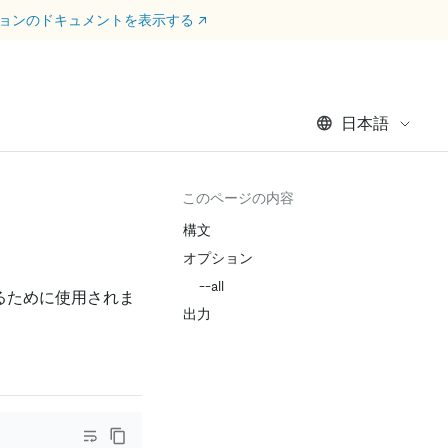
ージョンのドキュメントを表示する
↗
日本語
このページの内容
構文
オプション
--all
るために使用されま
出力