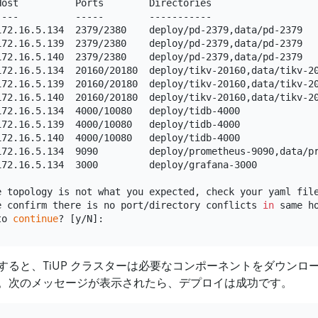
ost          Ports        Directories

---          -----        -----------

172.16.5.134  2379/2380    deploy/pd-2379,data/pd-2379

172.16.5.139  2379/2380    deploy/pd-2379,data/pd-2379

172.16.5.140  2379/2380    deploy/pd-2379,data/pd-2379

172.16.5.134  20160/20180  deploy/tikv-20160,data/tikv-20
172.16.5.139  20160/20180  deploy/tikv-20160,data/tikv-20
172.16.5.140  20160/20180  deploy/tikv-20160,data/tikv-20
72.16.5.134  4000/10080   deploy/tidb-4000

72.16.5.139  4000/10080   deploy/tidb-4000

72.16.5.140  4000/10080   deploy/tidb-4000

172.16.5.134  9090         deploy/prometheus-9090,data/pr
72.16.5.134  3000         deploy/grafana-3000

e topology is not what you expected, check your yaml file
e confirm there is no port/directory conflicts 
in
 same ho
to 
continue
すると、TiUP クラスターは必要なコンポーネントをダウンロ
。次のメッセージが表示されたら、デプロイは成功です。