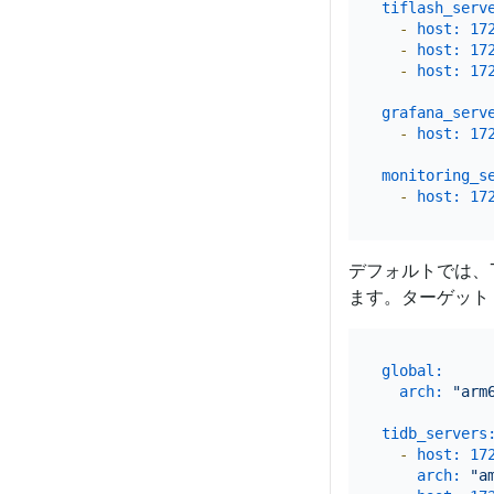
tiflash_serv
-
host:
17
-
host:
17
-
host:
17
grafana_serv
-
host:
17
monitoring_s
-
host:
17
デフォルトでは、T
ます。ターゲット 
global:
arch:
"arm
tidb_servers
-
host:
17
arch:
"a