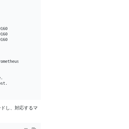
160

160

160

ometheus-9090

.

st.

ードし、対応するマ