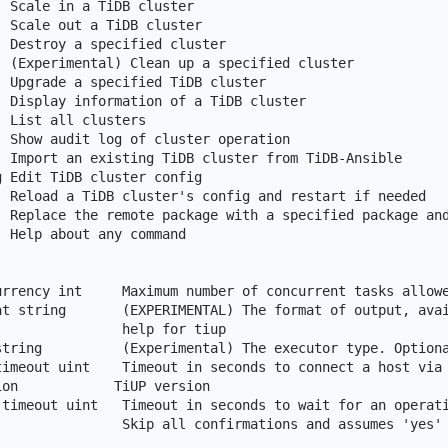
 Scale in a TiDB cluster

 Scale out a TiDB cluster

 Destroy a specified cluster

 (Experimental) Clean up a specified cluster

 Upgrade a specified TiDB cluster

 Display information of a TiDB cluster

 List all clusters

 Show audit log of cluster operation

 Import an existing TiDB cluster from TiDB-Ansible

 Edit TiDB cluster config

  Reload a TiDB cluster's config and restart if needed

  Replace the remote package with a specified package and
 Help about any command

urrency int     Maximum number of concurrent tasks allowe
at string       (EXPERIMENTAL) The format of output, avai
               help for tiup

string          (Experimental) The executor type. Optiona
timeout uint    Timeout in seconds to connect a host via 
on            TiUP version

-timeout uint   Timeout in seconds to wait for an operati