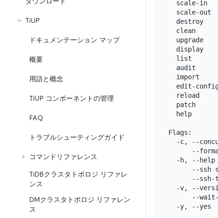
ダウンロード
  scale-in   
  scale-out  
TiUP
  destroy    
  clean      
ドキュメンテーション マップ
  upgrade    
  display    
  list       
概要
  audit      
  import     
用語と概念
  edit-config
  reload    
TiUP コンポーネントの管理
  patch     
  help       
FAQ
Flags:

トラブルシューティングガイド
  -c, --conc
      --form
コマンドリファレンス
  -h, --help 
      --ssh 
TiDBクラスタトポロジ リファレ
      --ssh-
ンス
  -v, --versi
      --wait
DMクラスタトポロジ リファレン
ス