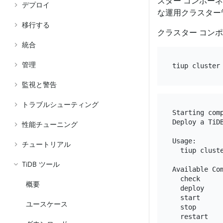
スター コンポー
デプロイ
な運用クラスター
移行する
クラスター コン
統合
管理
監視と警告
トラブルシューティング
Starting com
Deploy a TiDB
性能チューニング
Usage:

チュートリアル
  tiup cluste
TiDB ツール
Available Com
  check      
概要
  deploy     
  start      
ユースケース
  stop       
  restart    