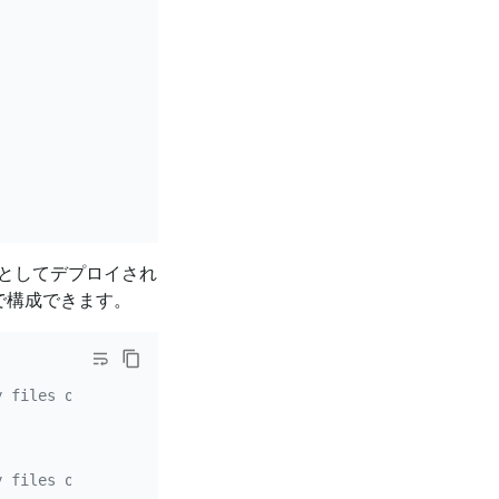
ルとしてデプロイされ
ルで構成できます。
y files of the arm64 architecture by default
y files of the amd64 architecture