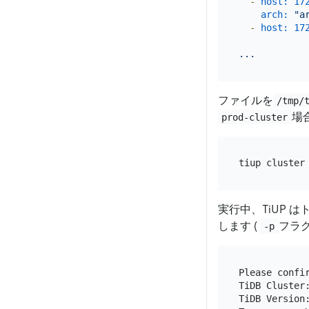
-
host:
17
arch:
"a
-
host:
17
...
ファイルを
/tmp/
場
prod-cluster
実行中、TiUP 
します (
フラ
-p
Please confir
TiDB Cluster:
TiDB Version: