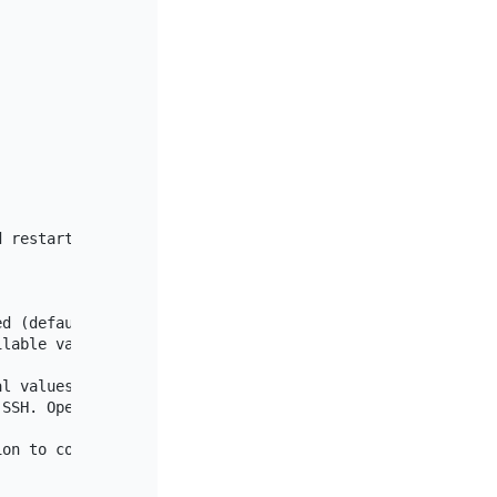
 restart the service

d (defaults to `5`)

lable values are [default, json] (default "default")

l values are 'builtin', 'system', and 'none'.

SSH. Operations that don't need an SSH connection are ig
on to complete. Inapplicable operations are ignored. (de