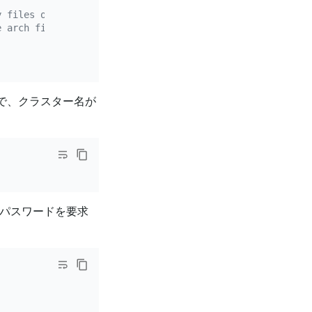
y files of the arm64 architecture
e arch field use the default value in the global field, 
場合で、クラスター名が
t パスワードを要求