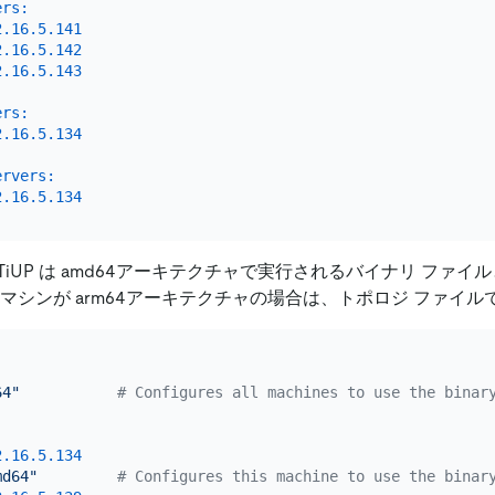
ers:
2.16
.5
.141
2.16
.5
.142
2.16
.5
.143
ers:
2.16
.5
.134
ervers:
2.16
.5
.134
iUP は amd64アーキテクチャで実行されるバイナリ ファイ
マシンが arm64アーキテクチャの場合は、トポロジ ファイ
64"
# Configures all machines to use the binar
:
2.16
.5
.134
md64"
# Configures this machine to use the binar