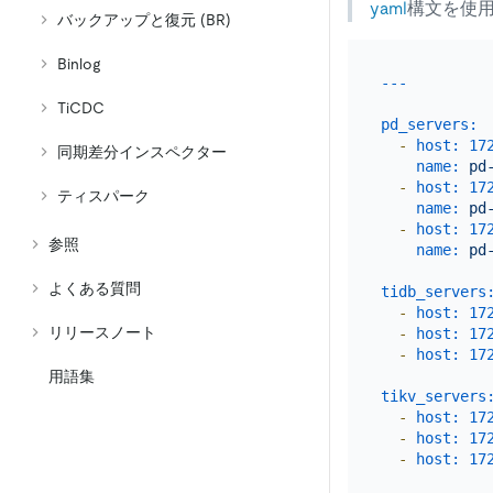
yaml
構文を使
バックアップと復元 (BR)
Binlog
TiCDC
pd_servers:
-
host:
17
同期差分インスペクター
name:
pd
-
host:
17
ティスパーク
name:
pd
-
host:
17
参照
name:
pd
よくある質問
tidb_servers
-
host:
17
リリースノート
-
host:
17
-
host:
17
用語集
tikv_servers
-
host:
17
-
host:
17
-
host:
17