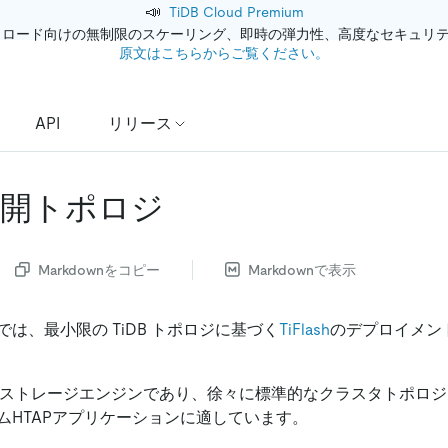
📣
TiDB Cloud Premium
クロード向けの無制限のスケーリング、即時の弾力性、高度なセキュリ
原文はこちらからご覧ください。
API
リリース
sh展開トポロジ
Markdownをコピー
Markdownで表示
は、最小限の TiDB トポロジに基づく
TiFlash
のデプロイメン
列指向型ストレージエンジンであり、徐々に標準的なクラスタトポロ
ムHTAPアプリケーションに適しています。