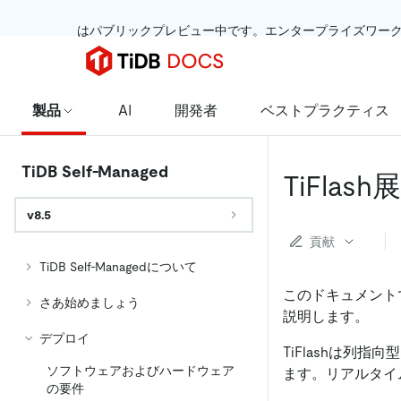
 はパブリックプレビュー中です。エンタープライズワー
製品
AI
開発者
ベストプラクティス
TiDB Self-Managed
TiFla
v8.5
貢献
TiDB Self-Managedについて
このドキュメントで
さあ始めましょう
説明します。
デプロイ
TiFlashは
ソフトウェアおよびハードウェア
ます。リアルタイ
の要件