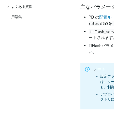
主なパラメー
よくある質問
用語集
PD の
配置ル
の値を
rules
tiflash_ser
ートされます
TiFlash
い。
ノート
設定フ
は、タ
も、制
デプロ
クトリ