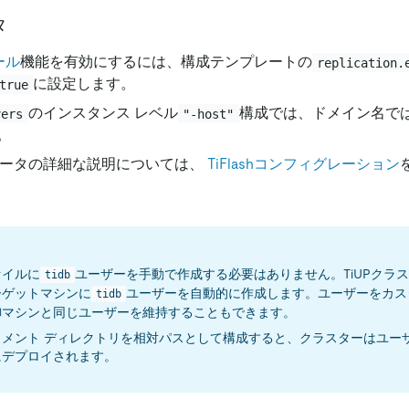
タ
ール
機能を有効にするには、構成テンプレートの
replication.
に設定します。
true
のインスタンス レベル
構成では、ドメイン名ではな
vers
"-host"
。
パラメータの詳細な説明については、
TiFlashコンフィグレーション
ァイルに
ユーザーを手動で作成する必要はありません。TiUPクラ
tidb
ーゲットマシンに
ユーザーを自動的に作成します。ユーザーをカス
tidb
御マシンと同じユーザーを維持することもできます。
イメント ディレクトリを相対パスとして構成すると、クラスターはユーザ
にデプロイされます。