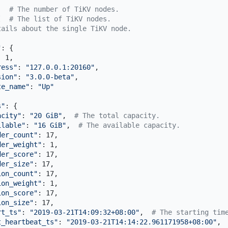
,  
# The number of TiKV nodes.
[  
# The list of TiKV nodes.
tails about the single TiKV node.
"
: {

 1,

ress"
: 
"127.0.0.1:20160"
,

sion"
: 
"3.0.0-beta"
,

te_name"
: 
"Up"
s"
: {

acity"
: 
"20 GiB"
,  
# The total capacity.
ilable"
: 
"16 GiB"
,  
# The available capacity.
der_count"
: 17,

der_weight"
: 1,

der_score"
: 17,

der_size"
: 17,

ion_count"
: 17,

ion_weight"
: 1,

ion_score"
: 17,

ion_size"
: 17,

rt_ts"
: 
"2019-03-21T14:09:32+08:00"
,  
# The starting tim
t_heartbeat_ts"
: 
"2019-03-21T14:14:22.961171958+08:00"
, 