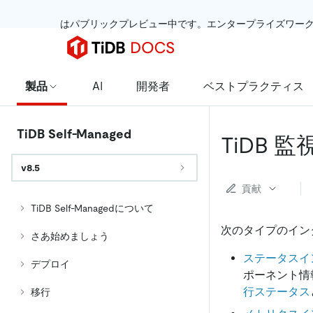
 はパブリックプレビュー中です。エンタープライズワー
製品
AI
開発者
ベストプラクティス
TiDB Self-Managed
TiDB 監視
v8.5
貢献
TiDB Self-Managedについて
次のタイプのイン
さあ始めましょう
ステータスイ
デプロイ
ポーネント情
行ステータス
移行