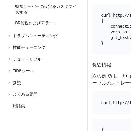
監視サーバーの設定をカスタマイ
ズする
curl http://1
{

BR監視およびアラート
    connecti
    version:
トラブルシューティング
    git_hash
性能チューニング
チュートリアル
保管情報
TiDBツール
次の例では、
htt
ーブルのストレー
参照
よくある質問
用語集
{
