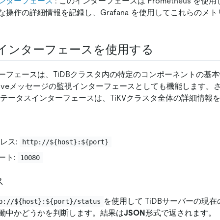
ンターフェース
: このインターフェースは Prometheus を
な操作の詳細情報を記録し、Grafana を使用してこれらのメ
インターフェースを使用する
ーフェースは、TiDBクラスタ内の特定のコンポーネントの基
aliveメッセージの監視インターフェースとしても機能します。さらに
）のステータスインターフェースは、TiKVクラスタ全体の詳細情報
ドレス:
http://${host}:${port}
ート:
10080
ス
を使用して TiDBサーバーの現
p://${host}:${port}/status
働中かどうかを判断します。結果は
JSON
形式で返されます。