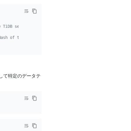
e TiDB server.
Hash of the current TiDB code.
して特定のデータテ