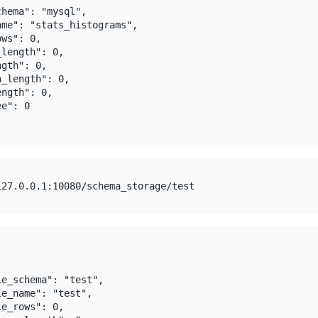
hema": "mysql",

me": "stats_histograms",

ws": 0,

length": 0,

gth": 0,

_length": 0,

ngth": 0,

e": 0

e_schema": "test",

e_name": "test",

e_rows": 0,
