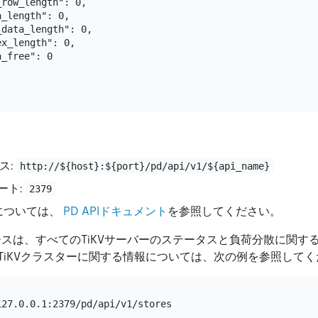
row_length": 0,

_length": 0,

data_length": 0,

x_length": 0,

_free": 0

レス:
http://${host}:${port}/pd/api/v1/${api_name}
ート:
2379
細については、
PD APIドキュメント
を参照してください。
ースは、すべてのTiKVサーバーのステータスと負荷分散に関す
TiKVクラスターに関する情報については、次の例を参照してく
27.0.0.1:2379/pd/api/v1/stores
