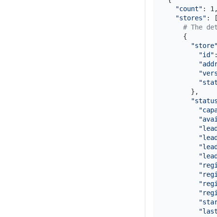
"count"
: 1
"stores"
: 
# The de
    {

"store
"id"
:
"add
"ver
"sta
      },

"statu
"cap
"ava
"lea
"lea
"lea
"lea
"reg
"reg
"reg
"reg
"sta
"las