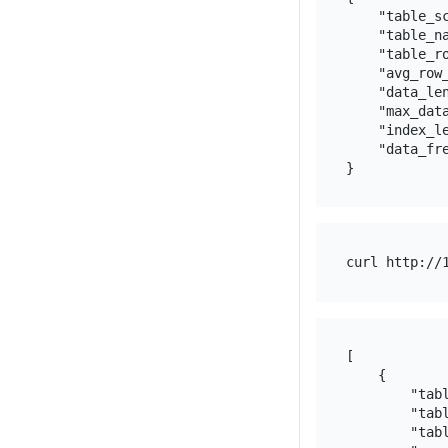
    "table_sc
    "table_na
    "table_ro
    "avg_row_
    "data_len
    "max_data
    "index_le
    "data_fre
[

    {

        "tabl
        "tabl
        "tabl