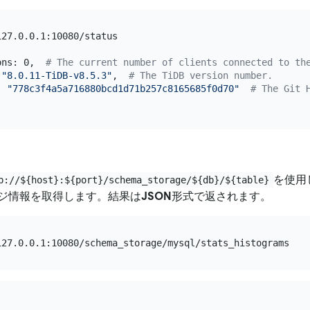
27.0.0.1:10080/status

ons: 0,  
# The current number of clients connected to th
 
"8.0.11-TiDB-v8.5.3"
,  
# The TiDB version number.
: 
"778c3f4a5a716880bcd1d71b257c8165685f0d70"
# The Git 
を使用
p://${host}:${port}/schema_storage/${db}/${table}
ジ情報を取得します。結果は
JSON
形式で返されます。