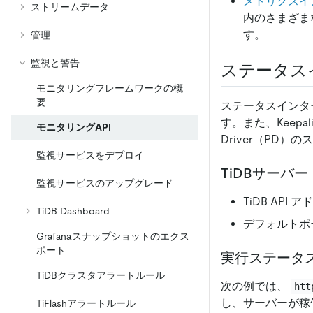
メトリクスイ
ストリームデータ
内のさまざま
す。
管理
監視と警告
ステータス
モニタリングフレームワークの概
要
ステータスインタ
す。また、Keep
モニタリングAPI
Driver（PD
監視サービスをデプロイ
TiDBサーバー
監視サービスのアップグレード
TiDB API ア
TiDB Dashboard
デフォルトポ
Grafanaスナップショットのエクス
ポート
実行ステータ
TiDBクラスタアラートルール
次の例では、
htt
し、サーバーが稼
TiFlashアラートルール