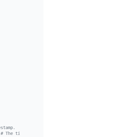
estamp.
 
# The timestamp of the last heartbeat.