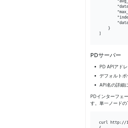
        "avg_
        "data
        "max_
        "inde
        "data
    }

PDサーバー
PD APIアド
デフォルトポ
API名の詳
PDインターフェ
す。単一ノードの
curl http://1
{
