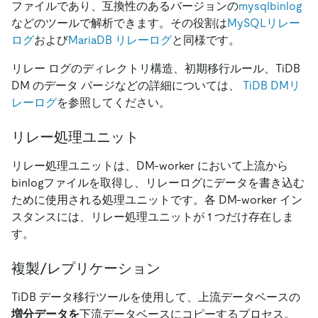
ファイルであり、互換性のあるバージョンの
mysqlbinlog
などのツールで解析できます。その役割は
MySQLリレー
ログ
および
MariaDB リレーログ
と同様です。
リレー ログのディレクトリ構造、初期移行ルール、TiDB
DM のデータ パージなどの詳細については、
TiDB DMリ
レーログ
を参照してください。
リレー処理ユニット
リレー処理ユニットは、DM-worker において上流から
binlogファイルを取得し、リレーログにデータを書き込む
ために使用される処理ユニットです。各 DM-worker イン
スタンスには、リレー処理ユニットが 1 つだけ存在しま
す。
複製/レプリケーション
TiDB データ移行ツールを使用して、上流データベースの
増分データを
下流データベースにコピーするプロセス。