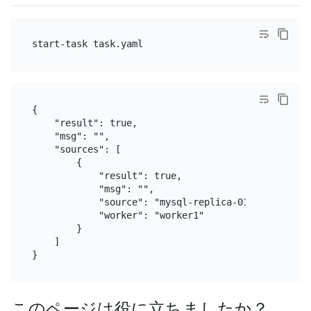
{

    "result": true,

    "msg": "",

    "sources": [

        {

            "result": true,

            "msg": "",

            "source": "mysql-replica-01",

            "worker": "worker1"

        }

    ]

このページは役に立ちましたか？