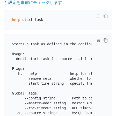
と設定を事前にチェックします
。
help
Starts a task as defined in the configuration file

Usage:

  dmctl start-task [-s source ...] [--remove-meta]
Flags:

  -h, --help                help for start-task

      --remove-meta         whether to remove task'
      --start-time string   specify the start time
Global Flags:

      --config string        Path to config file.

      --master-addr string   Master API server add
      --rpc-timeout string   RPC timeout, default 
  -s, --source strings       MySQL Source ID.
