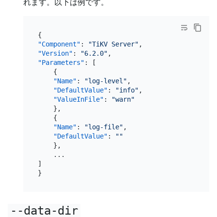
れます。以下は例です。
{
"Component"
:
"TiKV Server"
,
"Version"
:
"6.2.0"
,
"Parameters"
:
[
{
"Name"
:
"log-level"
,
"DefaultValue"
:
"info"
,
"ValueInFile"
:
"warn"
}
,
{
"Name"
:
"log-file"
,
"DefaultValue"
:
""
}
,
]
}
--data-dir