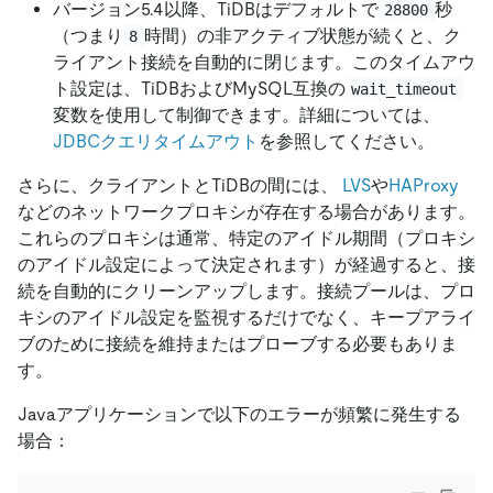
バージョン5.4以降、TiDBはデフォルトで
秒
28800
（つまり
時間）の非アクティブ状態が続くと、ク
8
ライアント接続を自動的に閉じます。このタイムアウ
ト設定は、TiDBおよびMySQL互換の
wait_timeout
変数を使用して制御できます。詳細については、
JDBCクエリタイムアウト
を参照してください。
さらに、クライアントとTiDBの間には、
LVS
や
HAProxy
などのネットワークプロキシが存在する場合があります。
これらのプロキシは通常、特定のアイドル期間（プロキシ
のアイドル設定によって決定されます）が経過すると、接
続を自動的にクリーンアップします。接続プールは、プロ
キシのアイドル設定を監視するだけでなく、キープアライ
ブのために接続を維持またはプローブする必要もありま
す。
Javaアプリケーションで以下のエラーが頻繁に発生する
場合：