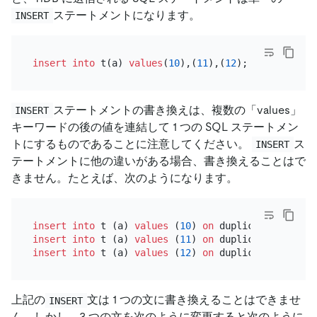
ステートメントになります。
INSERT
insert into
 t(a) 
values
(
10
),(
11
),(
12
ステートメントの書き換えは、複数の「values」
INSERT
キーワードの後の値を連結して 1 つの SQL ステートメン
トにするものであることに注意してください。
ス
INSERT
テートメントに他の違いがある場合、書き換えることはで
きません。たとえば、次のようになります。
insert into
 t (a) 
values
 (
10
) 
on
 duplicate key 
upd
insert into
 t (a) 
values
 (
11
) 
on
 duplicate key 
upd
insert into
 t (a) 
values
 (
12
) 
on
 duplicate key 
upd
上記の
文は 1 つの文に書き換えることはできませ
INSERT
ん。しかし、3 つの文を次のように変更すると次のように