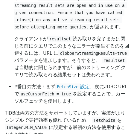
streaming result sets are open and in use on a 
given connection. Ensure that you have called 
.close() on any active streaming result sets 
が返されます。
before attempting more queries.
クライアントが
読み取りを完了または閉
resultset
じる前にクエリでこのようなエラーが発生するのを回
避するには、URL に
clobberStreamingResults=true
パラメータを追加します。そうすると、
resultset
は自動的に閉じられますが、前のストリーミング ク
エリで読み取られる結果セットは失われます。
2番目の方法：まず
設定
、次にJDBC URL
FetchSize
で
を設定することで、カー
useCursorFetch = true
ソルフェッチを使用します。
TiDBは両方の方法をサポートしていますが、実装がより
シンプルで実行効率も優れているため、
を
FetchSize
に設定する最初の方法を使用するこ
Integer.MIN_VALUE