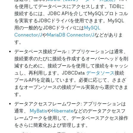
を使用してデータベースにアクセスします。TiDBに
接続するには、JDBC APIを介してMySQLプロトコル
を実装するJDBCドライバを使用できます。MySQL
用の一般的なJDBCドライバには
MySQL
Connector/J
や
MariaDB Connector/J
などがありま
す。
データベース接続プール：アプリケーションは通常、
接続要求のたびに接続を作成するオーバーヘッドを削
減するために、接続プールを使用して接続をキャッシ
ュし、再利用します。JDBCData
データソース
接続
プールAPIを定義しています。必要に応じて、さまざ
まなオープンソースの接続プール実装から選択できま
す。
データアクセスフレームワーク: アプリケーションは
通常、
MyBatis
や
Hibernate
などのデータアクセスフ
レームワークを使用して、データベースアクセス操作
をさらに簡素化および管理します。