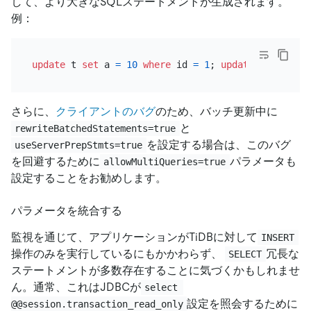
して、より大きなSQLステートメントが生成されます。
例：
update
 t 
set
 a 
=
10
where
 id 
=
1
; 
update
 t 
set
 a 
=
さらに、
クライアントのバグ
のため、バッチ更新中に
と
rewriteBatchedStatements=true
を設定する場合は、このバグ
useServerPrepStmts=true
を回避するために
パラメータも
allowMultiQueries=true
設定することをお勧めします。
パラメータを統合する
監視を通じて、アプリケーションがTiDBに対して
INSERT
操作のみを実行しているにもかかわらず、
冗長な
SELECT
ステートメントが多数存在することに気づくかもしれませ
ん。通常、これはJDBCが
select 
設定を照会するために
@@session.transaction_read_only