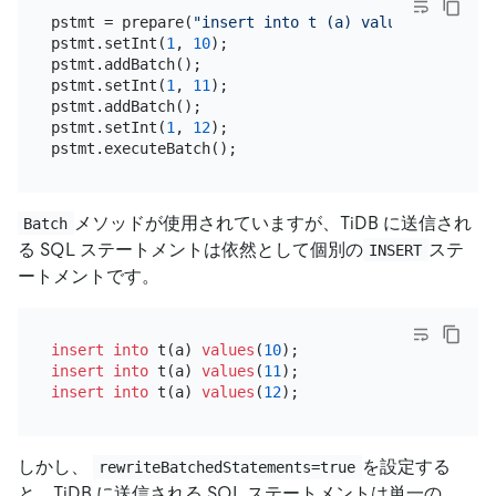
pstmt = prepare(
"insert into t (a) values(?)"
);

pstmt.setInt(
1
, 
10
);

pstmt.addBatch();

pstmt.setInt(
1
, 
11
);

pstmt.addBatch();

pstmt.setInt(
1
, 
12
);

メソッドが使用されていますが、TiDB に送信され
Batch
る SQL ステートメントは依然として個別の
ステ
INSERT
ートメントです。
insert into
 t(a) 
values
(
10
insert into
 t(a) 
values
(
11
insert into
 t(a) 
values
(
12
しかし、
を設定する
rewriteBatchedStatements=true
と、TiDB に送信される SQL ステートメントは単一の