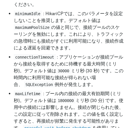
ください。
: HikariCPでは、このパラメータを設定
minimumIdle
しないことを推奨します。デフォルト値は
の値と同じで、接続プールのスケ
maximumPoolSize
ーリングを無効にします。これにより、トラフィック
の急増時にも接続がすぐに利用可能になり、接続作成
による遅延を回避できます。
: アプリケーションが接続プール
connectionTimeout
から接続を取得するために待機する最大時間 (ミリ
秒)。デフォルト値は
ミリ秒 (30 秒) です。この
30000
時間内に利用可能な接続が得られない場
合、
例外が発生します。
SQLException
: プール内の接続の最大有効期間 (ミリ
maxLifetime
秒)。デフォルト値は
ミリ秒 (30 分) です。使
1800000
用中の接続には影響しません。接続が閉じられた後、
この設定に従って削除されます。この値を低く設定し
すぎると、再接続が頻繁に発生する可能性がありま
す。
を使用してい
graceful-wait-before-shutdown