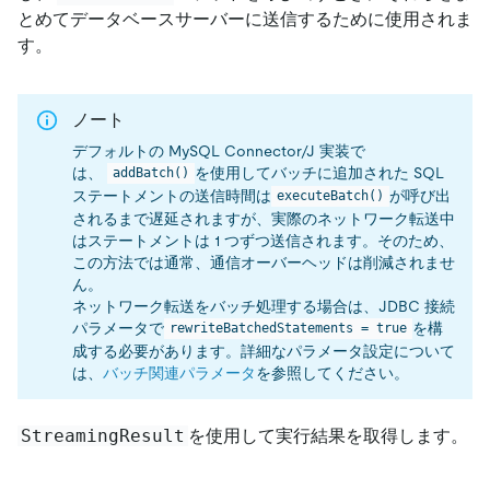
とめてデータベースサーバーに送信するために使用されま
す。
ノート
デフォルトの MySQL Connector/J 実装で
は、
を使用してバッチに追加された SQL
addBatch()
ステートメントの送信時間は
が呼び出
executeBatch()
されるまで遅延されますが、実際のネットワーク転送中
はステートメントは 1 つずつ送信されます。そのため、
この方法では通常、通信オーバーヘッドは削減されませ
ん。
ネットワーク転送をバッチ処理する場合は、JDBC 接続
パラメータで
を構
rewriteBatchedStatements = true
成する必要があります。詳細なパラメータ設定について
は、
バッチ関連パラメータ
を参照してください。
StreamingResult
を使用して実行結果を取得します。