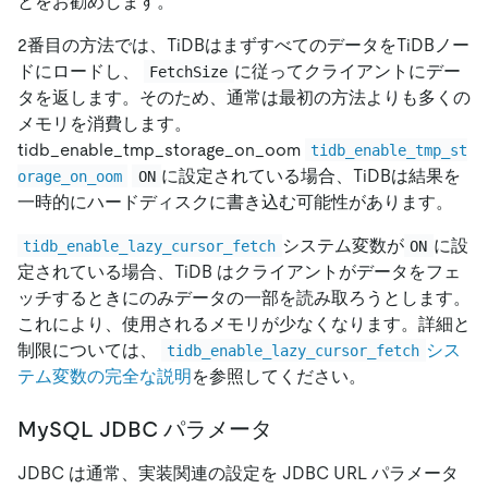
とをお勧めします。
2番目の方法では、TiDBはまずすべてのデータをTiDBノー
ドにロードし、
に従ってクライアントにデー
FetchSize
タを返します。そのため、通常は最初の方法よりも多くの
メモリを消費します。
tidb_enable_tmp_storage_on_oom
tidb_enable_tmp_st
に設定されている場合、TiDBは結果を
orage_on_oom
ON
一時的にハードディスクに書き込む可能性があります。
システム変数が
に設
tidb_enable_lazy_cursor_fetch
ON
定されている場合、TiDB はクライアントがデータをフェ
ッチするときにのみデータの一部を読み取ろうとします。
これにより、使用されるメモリが少なくなります。詳細と
制限については、
シス
tidb_enable_lazy_cursor_fetch
テム変数の完全な説明
を参照してください。
MySQL JDBC パラメータ
JDBC は通常、実装関連の設定を JDBC URL パラメータ