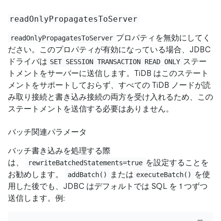
readOnlyPropagatesToServer
プロパティを無効にしてく
readOnlyPropagatesToServer
ださい。このプロパティが有効になっている場合、JDBC
ドライバは
ステー
SET SESSION TRANSACTION READ ONLY
トメントをサーバーに送信します。TiDB はこのステート
メントをサポートしておらず、すべての TiDB ノードが読
み取り接続と書き込み接続の両方を受け入れるため、この
ステートメントを送信する必要はありません。
バッチ関連パラメータ
バッチ書き込みを処理する際
は、
を設定することを
rewriteBatchedStatements=true
お勧めします。
または
を使
addBatch()
executeBatch()
用した後でも、JDBC はデフォルトでは SQL を 1 つずつ
送信します。例: