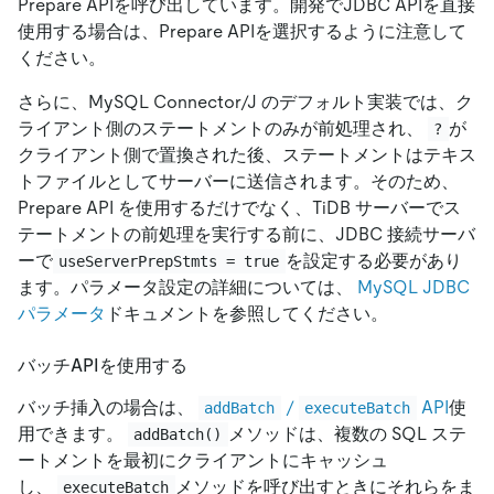
Prepare APIを呼び出しています。開発でJDBC APIを直接
使用する場合は、Prepare APIを選択するように注意して
ください。
さらに、MySQL Connector/J のデフォルト実装では、ク
ライアント側のステートメントのみが前処理され、
が
?
クライアント側で置換された後、ステートメントはテキス
トファイルとしてサーバーに送信されます。そのため、
Prepare API を使用するだけでなく、TiDB サーバーでス
テートメントの前処理を実行する前に、JDBC 接続サーバ
ーで
を設定する必要があり
useServerPrepStmts = true
ます。パラメータ設定の詳細については、
MySQL JDBC
パラメータ
ドキュメントを参照してください。
バッチAPIを使用する
バッチ挿入の場合は、
/
API
使
addBatch
executeBatch
用できます。
メソッドは、複数の SQL ステ
addBatch()
ートメントを最初にクライアントにキャッシュ
し、
メソッドを呼び出すときにそれらをま
executeBatch