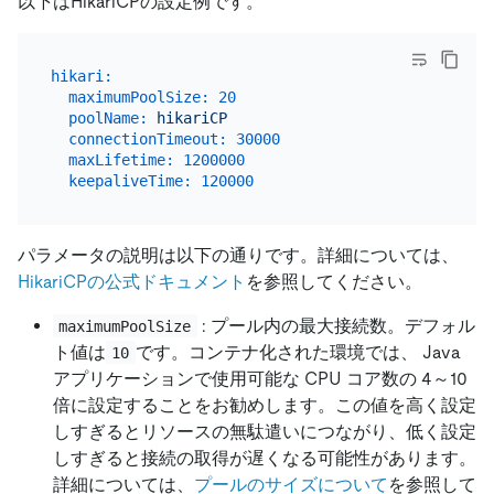
以下はHikariCPの設定例です。
hikari:
maximumPoolSize:
20
poolName:
hikariCP
connectionTimeout:
30000
maxLifetime:
1200000
keepaliveTime:
120000
パラメータの説明は以下の通りです。詳細については、
HikariCPの公式ドキュメント
を参照してください。
: プール内の最大接続数。デフォル
maximumPoolSize
ト値は
です。コンテナ化された環境では、 Java
10
アプリケーションで使用可能な CPU コア数の 4～10
倍に設定することをお勧めします。この値を高く設定
しすぎるとリソースの無駄遣いにつながり、低く設定
しすぎると接続の取得が遅くなる可能性があります。
詳細については、
プールのサイズについて
を参照して