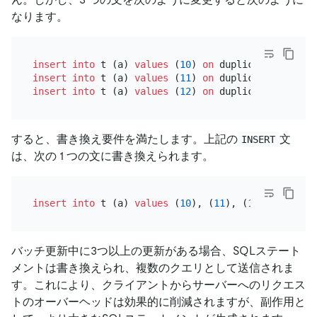
なります。
insert into
 t (a) 
values
 (
10
) 
on
 duplicate key 
upd
insert into
 t (a) 
values
 (
11
) 
on
 duplicate key 
upd
insert into
 t (a) 
values
 (
12
) 
on
 duplicate key 
upd
すると、書き換え要件を満たします。上記の
文
INSERT
は、次の 1 つの文に書き換えられます。
insert into
 t (a) 
values
 (
10
), (
11
), (
12
) 
on
 dupli
バッチ更新中に3つ以上の更新がある場合、SQLステート
メントは書き換えられ、複数のクエリとして送信されま
す。これにより、クライアントからサーバーへのリクエス
トのオーバーヘッドは効果的に削減されますが、副作用と