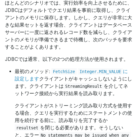
ほとんどのシナリオでは、実行効率を向上させるために、
JDBCはデフォルトでクエリ結果を事前に取得し、クライ
アントのメモリに保存します。しかし、クエリが非常に大
きな結果セットを返す場合、クライアントはデータベース
サーバーに一度に返されるレコード数を減らし、クライア
ントのメモリが準備できるまで待機し、次のバッチを要求
することがよくあります。
JDBCでは通常、以下の2つの処理方法が使用されます。
最初のメソッド:
に
FetchSize
Integer.MIN_VALUE
設定します
クライアントがキャッシュしないようにし
ます。クライアントは
を介してネ
StreamingResult
ットワーク接続から実行結果を読み取ります。
クライアントがストリーミング読み取り方式を使用す
る場合、クエリを実行するためにステートメントの使
用を続行する前に、読み取りを完了するか
を閉じる必要があります。そうしない
resultset
と、エラー
No statements may be issued when any 