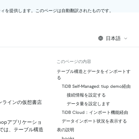
ティを提供します。このページは自動翻訳されたものです。
日本語
このページの内容
テーブル構造とデータをインポートす
る
TiDB Self-Managed: tiup demo経由
接続情報を設定する
オンラインの仮想書店
データ量を設定します
TiDB Cloud：インポート機能経由
データインポート状況を表示する
hopアプリケーショ
では、テーブル構造
表の説明
books