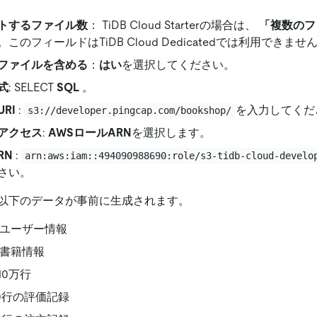
トするファイル数
： TiDB Cloud Starterの場合は、
「複数のフ
このフィールドはTiDB Cloud Dedicatedでは利用できませ
ファイルを含める
：
はい
を選択してください。
式
: SELECT
SQL
。
RI
:
を入力してくだ
s3://developer.pingcap.com/bookshop/
アクセス
:
AWSロールARN
を選択します。
RN
:
arn:aws:iam::494090988690:role/s3-tidb-cloud-develo
さい。
以下のデータが事前に生成されます。
のユーザー情報
の書籍情報
10万行
000行の評価記録