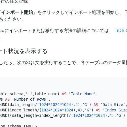
000行の注文記録
「インポート開始」
をクリックしてインポート処理を開始し、 TiD
ちください。
Cloudにインポートまたは移行する方法の詳細については、
TiDB
。
ート状況を表示する
したら、次のSQL文を実行することで、各テーブルのデータ量
able_schema,
'.'
,table_name) 
AS
'Table Name'
,

ws 
AS
'Number of Rows'
,

OUND(data_length
/
(
1024
*
1024
*
1024
),
4
),
'G'
) 
AS
'Data Size'
,
OUND(index_length
/
(
1024
*
1024
*
1024
),
4
),
'G'
) 
AS
'Index Siz
OUND((data_length
+
index_length)
/
(
1024
*
1024
*
1024
),
4
),
'G'
)