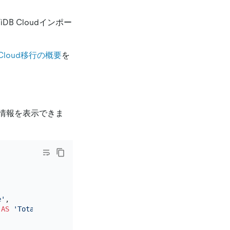
B Cloudインポー
 Cloud移行の概要
を
情報を表示できま


e'
,

 
AS
'Total'