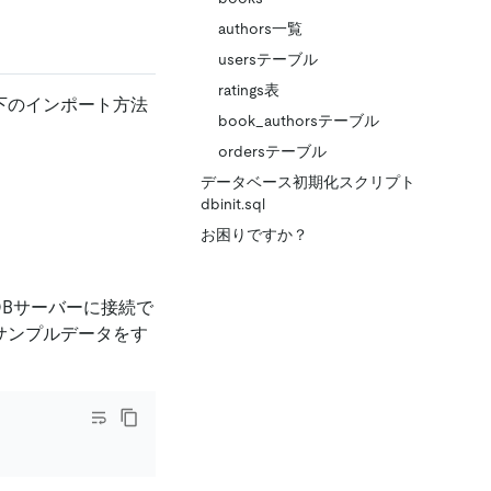
authors一覧
usersテーブル
ratings表
以下のインポート方法
book_authorsテーブル
ordersテーブル
データベース初期化スクリプト
dbinit.sql
お困りですか？
iDBサーバーに接続で
のサンプルデータをす