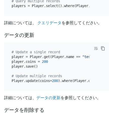
# Query multiple records
players = Player.select().where(Player.coins == 
10
詳細については、
クエリデータ
を参照してください。
データの更新
# Update a single record
player = Player.get(Player.name == 
"test"
)

player.coins = 
200
player.save()

# Update multiple records
Player.update(coins=
200
).where(Player.coins == 
100
詳細については、
データの更新
を参照してください。
データを削除する