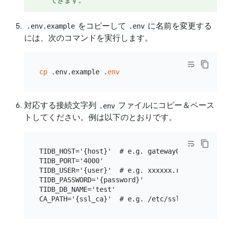
できます。
をコピーして
に名前を変更する
.env.example
.env
には、次のコマンドを実行します。
cp
 .env.example .
env
対応する接続​​文字列
ファイルにコピー＆ペース
.env
トしてください。例は以下のとおりです。
TIDB_HOST='{host}'  # e.g. gateway01.ap-northe
TIDB_PORT='4000'

TIDB_USER='{user}'  # e.g. xxxxxx.root

TIDB_PASSWORD='{password}'

TIDB_DB_NAME='test'
