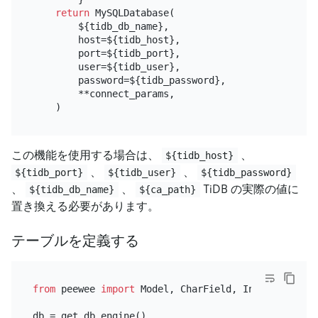
return
 MySQLDatabase(

        ${tidb_db_name},

        host=${tidb_host},

        port=${tidb_port},

        user=${tidb_user},

        password=${tidb_password},

        **connect_params,

この機能を使用する場合は、
、
${tidb_host}
、
、
${tidb_port}
${tidb_user}
${tidb_password}
、
、
TiDB の実際の値に
${tidb_db_name}
${ca_path}
置き換える必要があります。
テーブルを定義する
from
 peewee 
import
 Model, CharField, IntegerField

db = get_db_engine()
