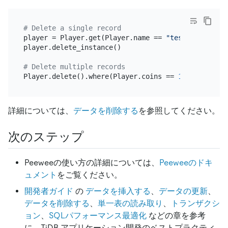
# Delete a single record
player = Player.get(Player.name == 
"test"
)

player.delete_instance()

# Delete multiple records
Player.delete().where(Player.coins == 
100
詳細については、
データを削除する
を参照してください。
次のステップ
Peeweeの使い方の詳細については、
Peeweeのドキ
ュメント
をご覧ください。
開発者ガイド
の
データを挿入する
、
データの更新
、
データを削除する
、
単一表の読み取り
、
トランザクシ
ョン
、
SQLパフォーマンス最適化
などの章を参考
に、TiDB アプリケーション開発のベストプラクティ