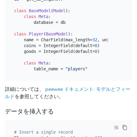
class
BaseModel
(
Model
):

class
Meta
:

        database = db

class
Player
(
BaseModel
):

    name = CharField(max_length=
32
, unique=
True
)

    coins = IntegerField(default=
0
)

    goods = IntegerField(default=
0
)

class
Meta
:

        table_name = 
"players"
詳細については、
peewee ドキュメント: モデルとフィー
ルド
を参照してください。
データを挿入する
# Insert a single record