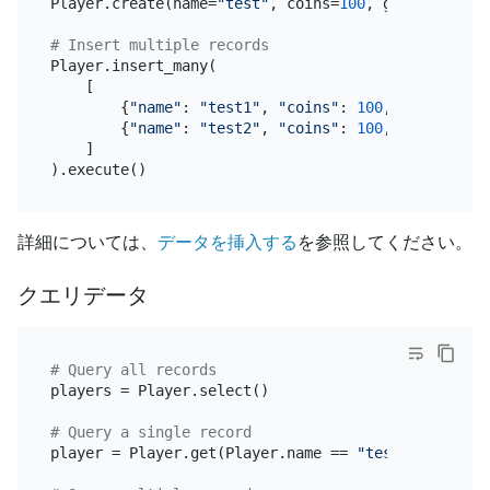
Player.create(name=
"test"
, coins=
100
, goods=
100
)

# Insert multiple records
Player.insert_many(

    [

        {
"name"
: 
"test1"
, 
"coins"
: 
100
, 
"goods"
: 
1
        {
"name"
: 
"test2"
, 
"coins"
: 
100
, 
"goods"
: 
1
    ]

詳細については、
データを挿入する
を参照してください。
クエリデータ
# Query all records
players = Player.select()

# Query a single record
player = Player.get(Player.name == 
"test"
)
