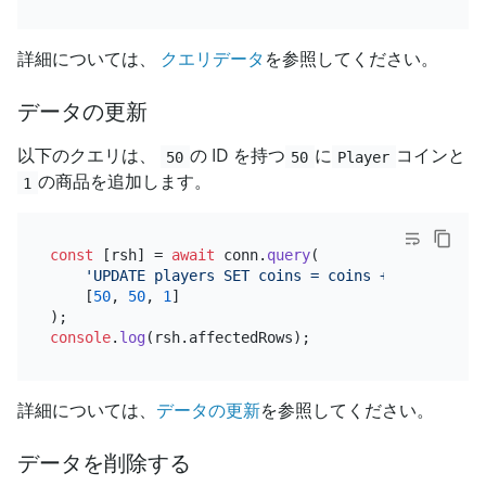
詳細については、
クエリデータ
を参照してください。
データの更新
以下のクエリは、
の ID を持つ
に
コインと
50
50
Player
の商品を追加します。
1
const
 [rsh] = 
await
 conn.
query
(

'UPDATE players SET coins = coins + ?, goods =
    [
50
, 
50
, 
1
]

console
.
log
(rsh.
affectedRows
詳細については、
データの更新
を参照してください。
データを削除する