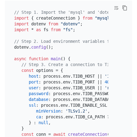
// Step 1. Import the 'mysql' and 'dotenv' package
import
 { createConnection } 
from
"mysql2/promise"
import
 dotenv 
from
"dotenv"
import
 * 
as
 fs 
from
"fs"
;

// Step 2. Load environment variables from .env fi
dotenv.
config
();

async
function
main
(
) {

// Step 3. Create a connection to TiDB.
const
 options = {

host
: process.
env
.
TIDB_HOST
 || 
'127.0.0.1'
,

port
: process.
env
.
TIDB_PORT
 || 
4000
,

user
: process.
env
.
TIDB_USER
 || 
'root'
,

password
: process.
env
.
TIDB_PASSWORD
 || 
''
,

database
: process.
env
.
TIDB_DATABASE
 || 
'test
ssl
: process.
env
.
TIDB_ENABLE_SSL
 === 
'true'
 
minVersion
: 
'TLSv1.2'
,

ca
: process.
env
.
TIDB_CA_PATH
 ? fs.
readFil
      } : 
null
,

   }

const
 conn = 
await
createConnection
(options);
