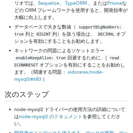
リオでは、
Sequelize
、
TypeORM
、または
Prisma
な
どの ORM フレームワークを使用すると、開発効率が
大幅に向上します。
データベースで大きな数値（
supportBigNumbers: 
列と
列）を扱う場合は、
オプ
true
BIGINT
DECIMAL
ションを有効にすることをお勧めします。
ネットワークの問題によるソケットエラー
回避するために、{
enableKeepAlive: true
read 
オプションを有効にすることをお勧めし
ECONNRESET
ます。（関連する問題：
sidorares/node-
mysql2#683
）
次のステップ
node-mysql2 ドライバーの使用方法の詳細について
は
node-mysql2 のドキュメント
を参照してくださ
い。