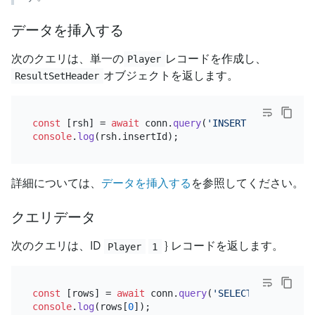
データを挿入する
次のクエリは、単一の
レコードを作成し、
Player
オブジェクトを返します。
ResultSetHeader
const
 [rsh] = 
await
 conn.
query
(
'INSERT INTO player
console
.
log
(rsh.
insertId
詳細については、
データを挿入する
を参照してください。
クエリデータ
次のクエリは、ID
} レコードを返します。
Player
1
const
 [rows] = 
await
 conn.
query
(
'SELECT id, coins,
console
.
log
(rows[
0