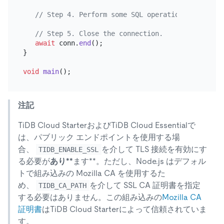
// Step 4. Perform some SQL operations...
// Step 5. Close the connection.
await
 conn.
end
();

}

void
main
注記
TiDB Cloud StarterおよびTiDB Cloud Essentialで
は、パブリック エンドポイントを使用する場
合、
を介して TLS 接続を有効にす
TIDB_ENABLE_SSL
る必要が
あり**
ます**。ただし、Node.js はデフォル
トで組み込みの Mozilla CA を使用するた
め、
を介して SSL CA 証明書を指定
TIDB_CA_PATH
する必要はありません。この組み込みの
Mozilla CA
証明書
はTiDB Cloud Starterによって信頼されていま
す。