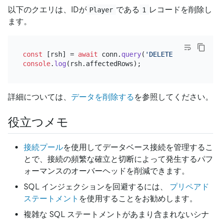
以下のクエリは、IDが
である
レコードを削除し
Player
1
ます。
const
 [rsh] = 
await
 conn.
query
(
'DELETE FROM player
console
.
log
(rsh.
affectedRows
詳細については、
データを削除する
を参照してください。
役立つメモ
接続プール
を使用してデータベース接続を管理するこ
とで、接続の頻繁な確立と切断によって発生するパフ
ォーマンスのオーバーヘッドを削減できます。
SQL インジェクションを回避するには、
プリペアド
ステートメント
を使用することをお勧めします。
複雑な SQL ステートメントがあまり含まれないシナ