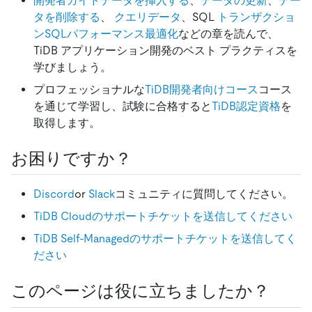
開発者ガイド
データを挿入する
、
データの更新
、
デー
タを削除する
、
クエリデータ
、SQL
トランザクショ
ン
SQLパフォーマンス最適化
などの章を読んで、
TiDB アプリケーション開発のベスト プラクティスを
学びましょう。
プロフェッショナルな
TiDB開発者向けコース
コース
を通じて学習し、試験に合格すると
TiDB認定資格
を
取得します。
お困りですか？
Discord
or
Slack
コミュニティに質問してください。
TiDB Cloudのサポートチケットを送信してください
TiDB Self-Managedのサポートチケットを送信してく
ださい
このページは役に立ちましたか？