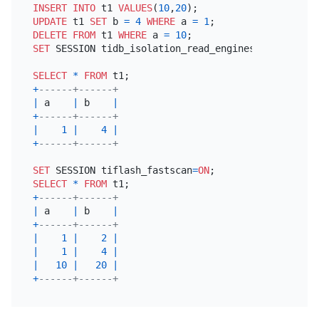
INSERT INTO
 t1 
VALUES
(
10
,
20
UPDATE
 t1 
SET
 b 
=
4
WHERE
 a 
=
1
DELETE
FROM
 t1 
WHERE
 a 
=
10
SET
 SESSION tidb_isolation_read_engines
=
'tiflash'
;

SELECT
*
FROM
+
------+------+
|
 a    
|
 b    
|
+
------+------+
|
1
|
4
|
+
------+------+
SET
 SESSION tiflash_fastscan
=
ON
SELECT
*
FROM
+
------+------+
|
 a    
|
 b    
|
+
------+------+
|
1
|
2
|
|
1
|
4
|
|
10
|
20
|
+
------+------+