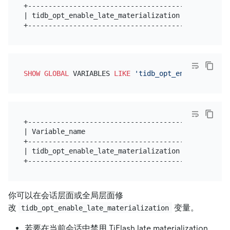
+--------------------------------------+-------+

| tidb_opt_enable_late_materialization | ON    |

SHOW
GLOBAL
 VARIABLES 
LIKE
'tidb_opt_enable_late_m
+--------------------------------------+-------+

| Variable_name                        | Value |

+--------------------------------------+-------+

| tidb_opt_enable_late_materialization | ON    |

你可以在会话层面或全局层面修
改
变量。
tidb_opt_enable_late_materialization
若要在当前会话中禁用 TiFlash late materialization，