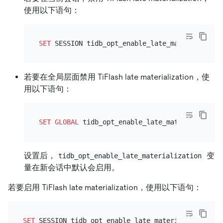
使用以下语句：
SET
 SESSION tidb_opt_enable_late_materializati
若要在全局层面禁用 TiFlash late materialization，使
用以下语句：
SET
GLOBAL
 tidb_opt_enable_late_materializatio
设置后，
变
tidb_opt_enable_late_materialization
量在新会话中默认会启用。
若要启用 TiFlash late materialization，使用以下语句：
SET
 SESSION tidb_opt_enable_late_materialization
=
O