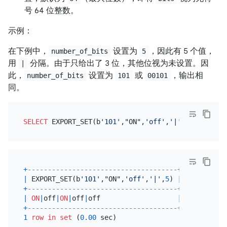
号 64 位整数。
示例：
在下例中，
设置为
，因此有 5 个值，
number_of_bits
5
用
分隔。由于只给出了 3 位，其他位视为未设置。因
|
此，
设置为
或
，输出相
number_of_bits
101
00101
同。
SELECT
 EXPORT_SET(b
'101'
,"ON",
'off'
,
'|'
,
5
+
-------------------------------------+
|
 EXPORT_SET(b
'101'
,"ON",
'off'
,
'|'
,
5
) 
|
+
-------------------------------------+
|
ON
|
off
|
ON
|
off
|
off                   
|
+
-------------------------------------+
1
row
in
set
 (
0.00