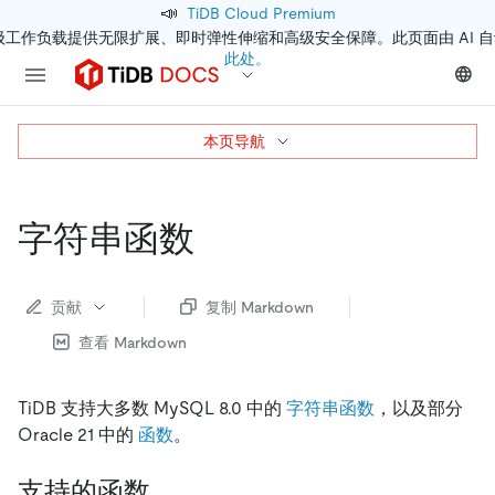
📣
TiDB Cloud Premium
级工作负载提供无限扩展、即时弹性伸缩和高级安全保障。此页面由 AI 
此处。
本页导航
字符串函数
贡献
复制 Markdown
查看 Markdown
TiDB 支持大多数 MySQL 8.0 中的
字符串函数
，以及部分
Oracle 21 中的
函数
。
支持的函数