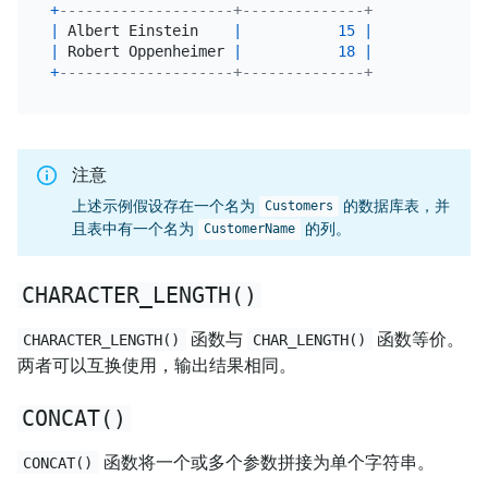
+
--------------------+--------------+
|
 Albert Einstein    
|
15
|
|
 Robert Oppenheimer 
|
18
|
+
--------------------+--------------+
注意
上述示例假设存在一个名为
的数据库表，并
Customers
且表中有一个名为
的列。
CustomerName
CHARACTER_LENGTH()
函数与
函数等价。
CHARACTER_LENGTH()
CHAR_LENGTH()
两者可以互换使用，输出结果相同。
CONCAT()
函数将一个或多个参数拼接为单个字符串。
CONCAT()