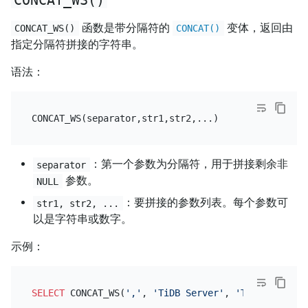
CONCAT_WS()
函数是带分隔符的
变体，返回由
CONCAT_WS()
CONCAT()
指定分隔符拼接的字符串。
语法：
：第一个参数为分隔符，用于拼接剩余非
separator
参数。
NULL
：要拼接的参数列表。每个参数可
str1, str2, ...
以是字符串或数字。
示例：
SELECT
 CONCAT_WS(
','
, 
'TiDB Server'
, 
'TiKV'
, 
'PD'