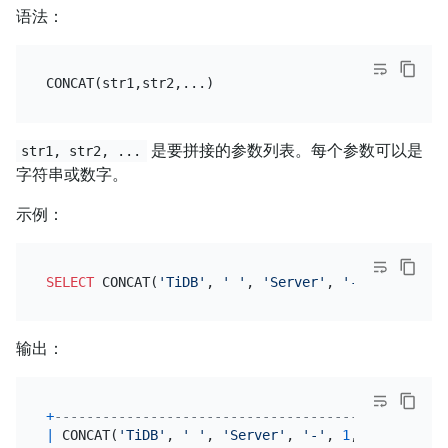
语法：
是要拼接的参数列表。每个参数可以是
str1, str2, ...
字符串或数字。
示例：
SELECT
 CONCAT(
'TiDB'
, 
' '
, 
'Server'
, 
'-'
, 
1
, 
TRUE
输出：
+
---------------------------------------------+
|
 CONCAT(
'TiDB'
, 
' '
, 
'Server'
, 
'-'
, 
1
, 
TRUE
) 
|