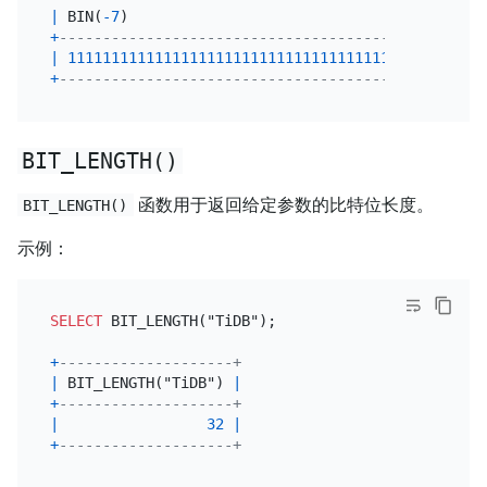
|
 BIN(
-7
)                                         
+
-------------------------------------------------
|
111111111111111111111111111111111111111111111111
+
-------------------------------------------------
BIT_LENGTH()
函数用于返回给定参数的比特位长度。
BIT_LENGTH()
示例：
SELECT
 BIT_LENGTH("TiDB");

+
--------------------+
|
 BIT_LENGTH("TiDB") 
|
+
--------------------+
|
32
|
+
--------------------+