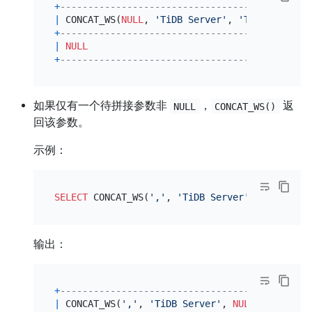
+
---------------------------------------------
|
 CONCAT_WS(
NULL
, 
'TiDB Server'
, 
'TiKV'
, 
'PD'
)
+
---------------------------------------------
|
NULL
+
---------------------------------------------
如果仅有一个待拼接参数非
，
返
NULL
CONCAT_WS()
回该参数。
示例：
SELECT
 CONCAT_WS(
','
, 
'TiDB Server'
, 
NULL
输出：
+
-------------------------------------+
|
 CONCAT_WS(
','
, 
'TiDB Server'
, 
NULL
) 
|