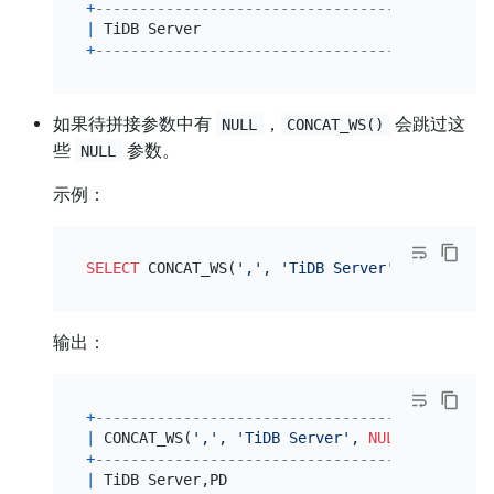
+
-------------------------------------+
|
 TiDB Server                         
|
+
-------------------------------------+
如果待拼接参数中有
，
会跳过这
NULL
CONCAT_WS()
些
参数。
NULL
示例：
SELECT
 CONCAT_WS(
','
, 
'TiDB Server'
, 
NULL
, 
'PD
输出：
+
-------------------------------------------+
|
 CONCAT_WS(
','
, 
'TiDB Server'
, 
NULL
, 
'PD'
) 
|
+
-------------------------------------------+
|
 TiDB Server,PD                            
|