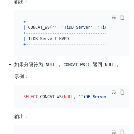
输出：
+
--------------------------------------------+
|
 CONCAT_WS(
''
, 
'TiDB Server'
, 
'TiKV'
, 
'PD'
) 
|
+
--------------------------------------------+
|
 TiDB ServerTiKVPD                          
|
+
--------------------------------------------+
如果分隔符为
，
返回
。
NULL
CONCAT_WS()
NULL
示例：
SELECT
 CONCAT_WS(
NULL
, 
'TiDB Server'
, 
'TiKV'
, 
输出：