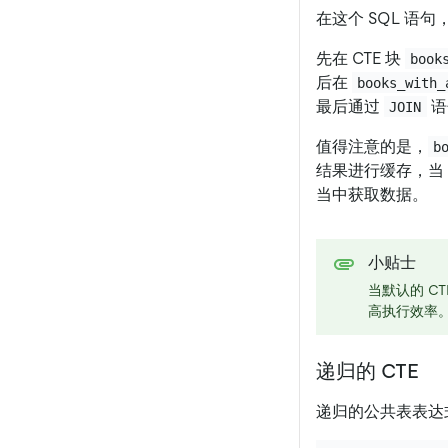
在这个 SQL 语句
先在 CTE 块
book
后在
books_with_
最后通过
语
JOIN
值得注意的是，
b
结果进行缓存，当
当中获取数据。
小贴士
当默认的 C
高执行效率
递归的 CTE
递归的公共表表达