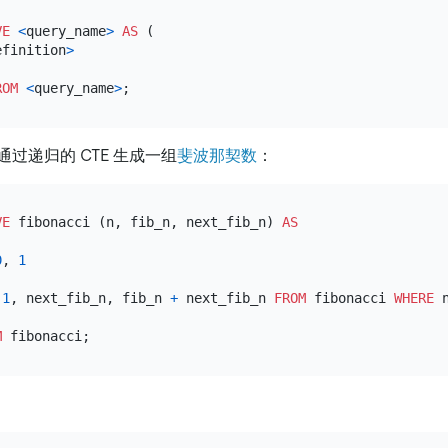
VE
<
query_name
>
AS
 (

efinition
>
ROM
<
query_name
>
过递归的 CTE 生成一组
斐波那契数
：
VE
 fibonacci (n, fib_n, next_fib_n) 
AS
0
, 
1
1
, next_fib_n, fib_n 
+
 next_fib_n 
FROM
 fibonacci 
WHERE
 
M