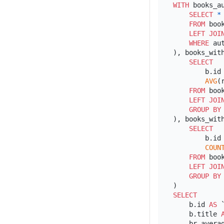
WITH
 books_a
SELECT
*
FROM
 book
LEFT
JOI
WHERE
 au
), books_wit
SELECT
        b.id
AVG
(
FROM
 book
LEFT
JOI
GROUP
BY
), books_wit
SELECT
        b.id
COUN
FROM
 book
LEFT
JOI
GROUP
BY
SELECT
    b.id 
AS
 
    b.title 
    br.avera