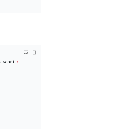
h_year) 
AS
 age
