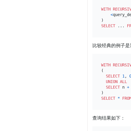
WITH
RECURSI
<
query_d
SELECT
 ... 
F
比较经典的例子是通
WITH
RECURSI
(

SELECT
1
, 
UNION
ALL
SELECT
 n 
+
SELECT
*
FRO
查询结果如下：