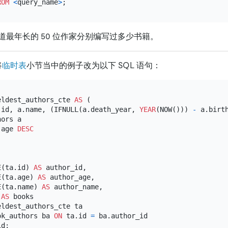
ROM
<
query_name
>
道最年长的 50 位作家分别编写过多少书籍。
将
临时表
小节当中的例子改为以下 SQL 语句：
eldest_authors_cte 
AS
 (

.id, a.name, (IFNULL(a.death_year, 
YEAR
(NOW())) 
-
 a.birt
ors a

 age 
DESC
E(ta.id) 
AS
 author_id,

E(ta.age) 
AS
 author_age,

E(ta.name) 
AS
 author_name,

 
AS
ok_authors ba 
ON
 ta.id 
=