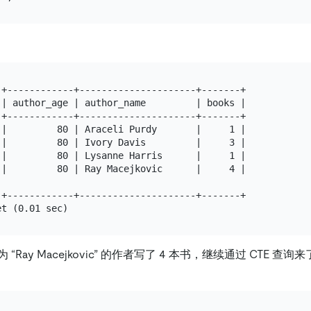
+------------+---------------------+-------+

| author_age | author_name         | books |

+------------+---------------------+-------+

|         80 | Araceli Purdy       |     1 |

|         80 | Ivory Davis         |     3 |

|         80 | Lysanne Harris      |     1 |

|         80 | Ray Macejkovic      |     4 |

+------------+---------------------+-------+

Ray Macejkovic” 的作者写了 4 本书，继续通过 CTE 查询