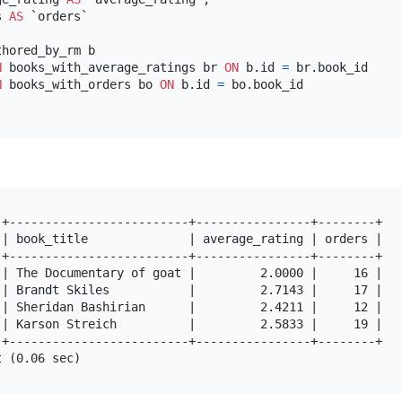
s 
AS
hored_by_rm b

N
 books_with_average_ratings br 
ON
 b.id 
=
 br.book_id

N
 books_with_orders bo 
ON
 b.id 
=
 bo.book_id

-+-------------------------+----------------+--------+

 | book_title              | average_rating | orders |

-+-------------------------+----------------+--------+

 | The Documentary of goat |         2.0000 |     16 |

 | Brandt Skiles           |         2.7143 |     17 |

 | Sheridan Bashirian      |         2.4211 |     12 |

 | Karson Streich          |         2.5833 |     19 |

-+-------------------------+----------------+--------+
