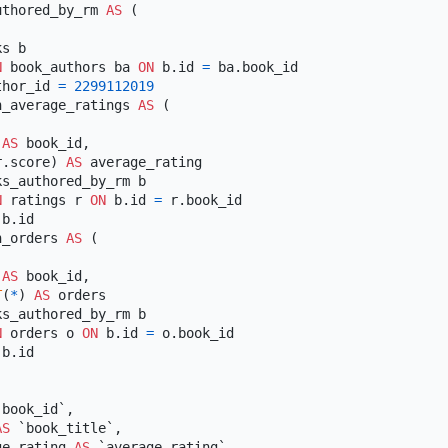
uthored_by_rm 
AS
 (

s b

N
 book_authors ba 
ON
 b.id 
=
 ba.book_id

thor_id 
=
2299112019
h_average_ratings 
AS
 (

 
AS
 book_id,

r.score) 
AS
 average_rating

s_authored_by_rm b

N
 ratings r 
ON
 b.id 
=
 r.book_id

 b.id

h_orders 
AS
 (

 
AS
 book_id,

T
(
*
) 
AS
 orders

s_authored_by_rm b

N
 orders o 
ON
 b.id 
=
 o.book_id

 b.id

`book_id`,

AS
 `book_title`,

ge_rating 
AS
 `average_rating`,
