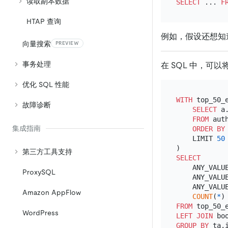
读取副本数据
SELECT
 ... 
F
HTAP 查询
例如，假设还想知
向量搜索
PREVIEW
事务处理
在 SQL 中，可以
优化 SQL 性能
WITH
 top_50_
故障诊断
SELECT
 a
FROM
 auth
集成指南
ORDER
BY
    LIMIT 
50
第三方工具支持
SELECT
    ANY_VALU
ProxySQL
    ANY_VALU
    ANY_VALU
Amazon AppFlow
COUNT
(
*
)
FROM
WordPress
LEFT
JOIN
 bo
GROUP
BY