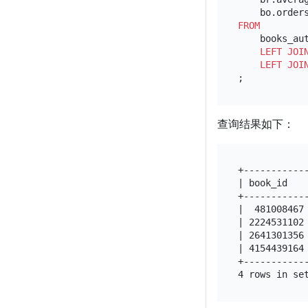
    bo.order
FROM
    books_aut
LEFT
JOI
LEFT
JOI
查询结果如下：
+-----------
| book_id   
+-----------
|  481008467
| 2224531102
| 2641301356
| 4154439164
+-----------