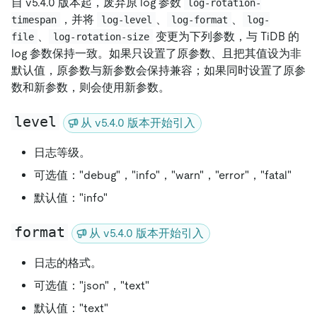
自 v5.4.0 版本起，废弃原 log 参数
log-rotation-
，并将
、
、
timespan
log-level
log-format
log-
、
变更为下列参数，与 TiDB 的
file
log-rotation-size
log 参数保持一致。如果只设置了原参数、且把其值设为非
默认值，原参数与新参数会保持兼容；如果同时设置了原参
数和新参数，则会使用新参数。
level
从 v5.4.0 版本开始引入
日志等级。
可选值："debug"，"info"，"warn"，"error"，"fatal"
默认值："info"
format
从 v5.4.0 版本开始引入
日志的格式。
可选值："json"，"text"
默认值："text"