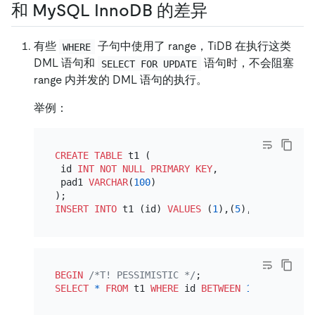
和 MySQL InnoDB 的差异
有些
子句中使用了 range，TiDB 在执行这类
WHERE
DML 语句和
语句时，不会阻塞
SELECT FOR UPDATE
range 内并发的 DML 语句的执行。
举例：
CREATE TABLE
 t1 (

 id 
INT
NOT NULL
PRIMARY KEY
,

 pad1 
VARCHAR
(
100
)

INSERT INTO
 t1 (id) 
VALUES
 (
1
),(
5
),(
10
BEGIN
/*T! PESSIMISTIC */
SELECT
*
FROM
 t1 
WHERE
 id 
BETWEEN
1
AND
10
FOR