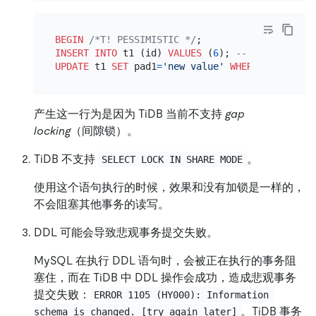
BEGIN
/*T! PESSIMISTIC */
INSERT INTO
 t1 (id) 
VALUES
 (
6
); 
-- 仅 MySQL
UPDATE
 t1 
SET
 pad1
=
'new value'
WHERE
 id 
=
5
; 
-
产生这一行为是因为 TiDB 当前不支持
gap
locking
（间隙锁）。
TiDB 不支持
。
SELECT LOCK IN SHARE MODE
使用这个语句执行的时候，效果和没有加锁是一样的，
不会阻塞其他事务的读写。
DDL 可能会导致悲观事务提交失败。
MySQL 在执行 DDL 语句时，会被正在执行的事务阻
塞住，而在 TiDB 中 DDL 操作会成功，造成悲观事务
提交失败：
ERROR 1105 (HY000): Information 
。TiDB 事务
schema is changed. [try again later]