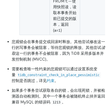
FROM t; -- 使
用快照读，读
取本事务开始
前已提交的版
本，返回
(a=1)
悲观锁会在事务提交或回滚时释放。其他尝试修改这一
行的写事务会被阻塞，等待悲观锁的释放。其他尝试
读
取
这一行的事务不会被阻塞，因为 TiDB 采用多版本并
发控制机制 (MVCC)。
需要检查唯一性约束的悲观锁可以通过设置系统变
量
tidb_constraint_check_in_place_pessimistic
控制是否跳过，详见
约束
。
如果多个事务尝试获取各自的锁，会出现死锁，并被检
测器自动检测到。其中一个事务会被随机终止掉并返回
兼容 MySQL 的错误码
。
1213