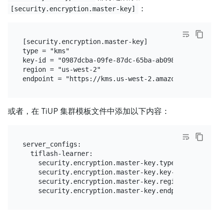
：
[security.encryption.master-key]
[security.encryption.master-key]

type = "kms"

key-id = "0987dcba-09fe-87dc-65ba-ab0987654321"

region = "us-west-2"

或者，在 TiUP 集群模板文件中添加以下内容：
server_configs:

  tiflash-learner:

    security.encryption.master-key.type: "kms"

    security.encryption.master-key.key-id: "0987dc
    security.encryption.master-key.region: "us-west