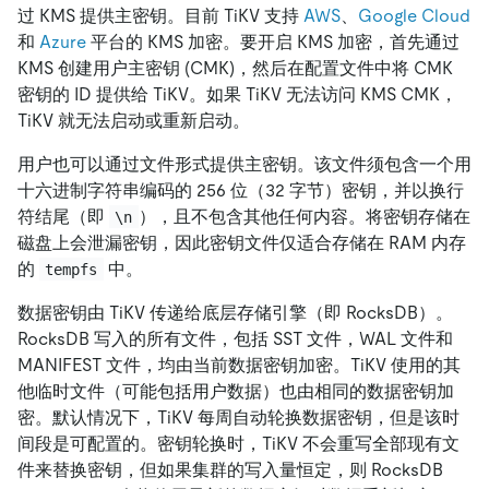
过 KMS 提供主密钥。目前 TiKV 支持
AWS
、
Google Cloud
和
Azure
平台的 KMS 加密。要开启 KMS 加密，首先通过
KMS 创建用户主密钥 (CMK)，然后在配置文件中将 CMK
密钥的 ID 提供给 TiKV。如果 TiKV 无法访问 KMS CMK，
TiKV 就无法启动或重新启动。
用户也可以通过文件形式提供主密钥。该文件须包含一个用
十六进制字符串编码的 256 位（32 字节）密钥，并以换行
符结尾（即
），且不包含其他任何内容。将密钥存储在
\n
磁盘上会泄漏密钥，因此密钥文件仅适合存储在 RAM 内存
的
中。
tempfs
数据密钥由 TiKV 传递给底层存储引擎（即 RocksDB）。
RocksDB 写入的所有文件，包括 SST 文件，WAL 文件和
MANIFEST 文件，均由当前数据密钥加密。TiKV 使用的其
他临时文件（可能包括用户数据）也由相同的数据密钥加
密。默认情况下，TiKV 每周自动轮换数据密钥，但是该时
间段是可配置的。密钥轮换时，TiKV 不会重写全部现有文
件来替换密钥，但如果集群的写入量恒定，则 RocksDB