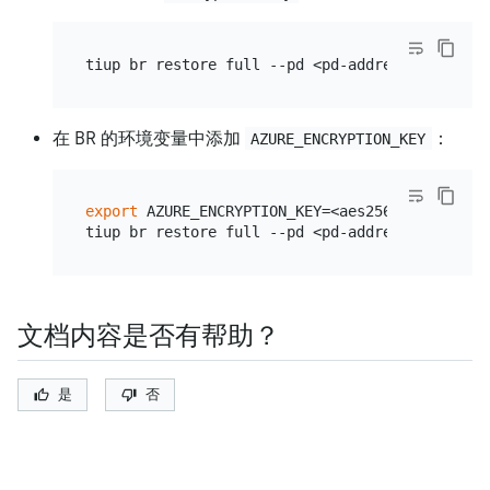
tiup br restore full --pd <pd-address> --stora
在 BR 的环境变量中添加
：
AZURE_ENCRYPTION_KEY
export
 AZURE_ENCRYPTION_KEY=<aes256-key>

tiup br restore full --pd <pd-address> --stora
文档内容是否有帮助？
是
否