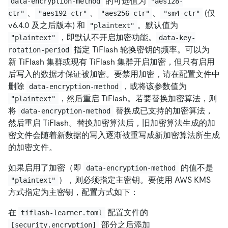
的可选值为
data-encryption-method
"aes128-
、
、
、
(仅
ctr"
"aes192-ctr"
"aes256-ctr"
"sm4-ctr"
v6.4.0 及之后版本) 和
。默认值为
"plaintext"
，即默认不开启加密功能。
"plaintext"
data-key-
指定 TiFlash 轮换密钥的频率。可以为
rotation-period
新 TiFlash 集群或现有 TiFlash 集群开启加密，但只有启用
后写入的数据才保证被加密。要禁用加密，请在配置文件中
删除
，或将该参数值为
data-encryption-method
，然后重启 TiFlash。若要替换加密算法，则
"plaintext"
将
替换成已支持的加密算法，
data-encryption-method
然后重启 TiFlash。替换加密算法后，旧加密算法生成的加
密文件会随着新数据的写入逐渐被重写成新加密算法所生成
的加密文件。
如果启用了加密（即
的值不是
data-encryption-method
），则必须指定主密钥。要使用 AWS KMS
"plaintext"
方式指定为主密钥，配置方式如下：
在
配置文件的
tiflash-learner.toml
部分之后添加
[security.encryption]