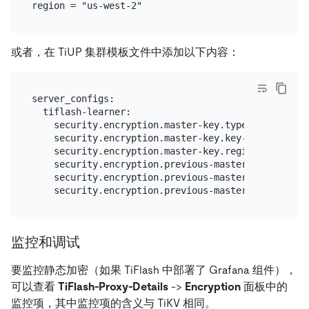
或者，在 TiUP 集群模板文件中添加以下内容：
server_configs:

  tiflash-learner:

    security.encryption.master-key.type: "kms"

    security.encryption.master-key.key-id: "50a0c6
    security.encryption.master-key.region: "us-west
    security.encryption.previous-master-key.type: "
    security.encryption.previous-master-key.key-id
监控和调试
要监控静态加密（如果 TiFlash 中部署了 Grafana 组件），
可以查看
TiFlash-Proxy-Details
->
Encryption
面板中的
监控项，其中监控项的含义与 TiKV 相同。