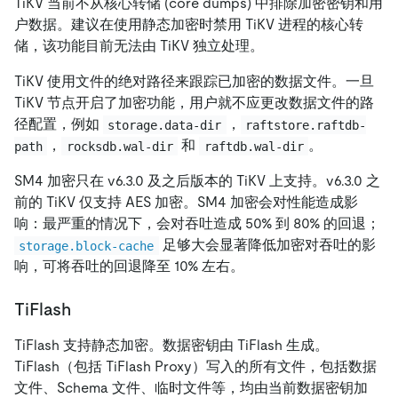
TiKV 当前不从核心转储 (core dumps) 中排除加密密钥和用
户数据。建议在使用静态加密时禁用 TiKV 进程的核心转
储，该功能目前无法由 TiKV 独立处理。
TiKV 使用文件的绝对路径来跟踪已加密的数据文件。一旦
TiKV 节点开启了加密功能，用户就不应更改数据文件的路
径配置，例如
，
storage.data-dir
raftstore.raftdb-
，
和
。
path
rocksdb.wal-dir
raftdb.wal-dir
SM4 加密只在 v6.3.0 及之后版本的 TiKV 上支持。v6.3.0 之
前的 TiKV 仅支持 AES 加密。SM4 加密会对性能造成影
响：最严重的情况下，会对吞吐造成 50% 到 80% 的回退；
足够大会显著降低加密对吞吐的影
storage.block-cache
响，可将吞吐的回退降至 10% 左右。
TiFlash
TiFlash 支持静态加密。数据密钥由 TiFlash 生成。
TiFlash（包括 TiFlash Proxy）写入的所有文件，包括数据
文件、Schema 文件、临时文件等，均由当前数据密钥加