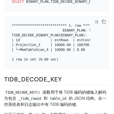
SELECT
 BINARY_PLAN,TIDB_DECODE_BINARY_PLAN(BINARY_
*************************** 1. row ****************
                         BINARY_PLAN: lQLwPgqQAgoM
TIDB_DECODE_BINARY_PLAN(BINARY_PLAN):

| id               | estRows  | estCost   | actRow
| Projection_3     | 10000.00 | 100798.00 | 3     
| └─MemTableScan_4 | 10000.00 | 0.00      | 3     
TIDB_DECODE_KEY
函数用于将 TiDB 编码的键输入解码
TIDB_DECODE_KEY()
为包含
和
的 JSON 结构。在一
_tidb_rowid
table_id
些系统表和日志输出中有 TiDB 编码的键。