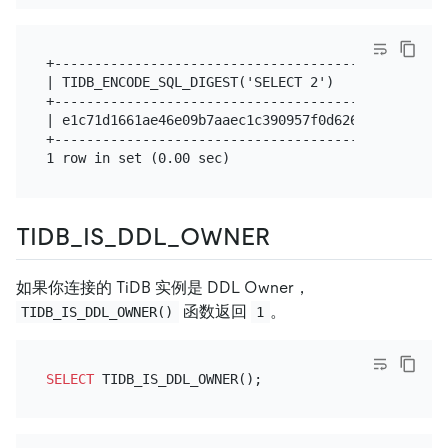
+--------------------------------------------------
| TIDB_ENCODE_SQL_DIGEST('SELECT 2')               
+--------------------------------------------------
| e1c71d1661ae46e09b7aaec1c390957f0d6260410df4e4bc7
+--------------------------------------------------
TIDB_IS_DDL_OWNER
如果你连接的 TiDB 实例是 DDL Owner，
函数返回
。
TIDB_IS_DDL_OWNER()
1
SELECT