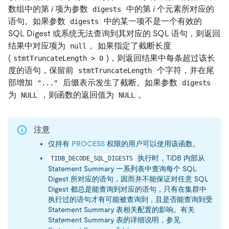
数组中的第
i
项为参数
中的第
i
个元素所对应的
digests
语句。如果参数
中的某一项不是一个有效的
digests
SQL Digest 或系统无法查询到其对应的 SQL 语句，则返回
结果中对应项为
。如果指定了截断长度
null
(
)，则返回结果中每条超过该长
stmtTruncateLength > 0
度的语句，保留前
个字符，并在尾
stmtTruncateLength
部增加
后缀表示发生了截断。如果参数
"..."
digests
为
，则函数的返回值为
。
NULL
NULL
注意
仅持有
PROCESS
权限的用户可以使用该函数。
执行时，TiDB 内部从
TIDB_DECODE_SQL_DIGESTS
Statement Summary 一系列表中查询每个 SQL
Digest 所对应的语句，因而并不能保证对任意 SQL
Digest 都总是能查询到对应的语句，只有在集群中
执行过的语句才有可能被查询到，且是否能查询到受
Statement Summary 表相关配置的影响。有关
Statement Summary 表的详细说明，参见