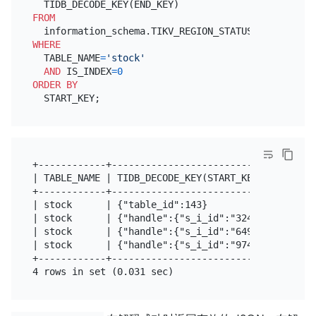
FROM
WHERE
  TABLE_NAME
=
'stock'
AND
 IS_INDEX
=
0
ORDER
BY
+------------+------------------------------------
| TABLE_NAME | TIDB_DECODE_KEY(START_KEY)         
+------------+------------------------------------
| stock      | {"table_id":143}                   
| stock      | {"handle":{"s_i_id":"32485","s_w_id
| stock      | {"handle":{"s_i_id":"64964","s_w_id
| stock      | {"handle":{"s_i_id":"97451","s_w_id
+------------+------------------------------------