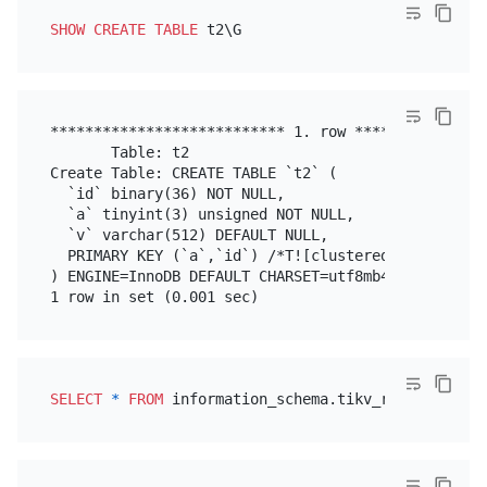
SHOW
CREATE TABLE
*************************** 1. row ****************
       Table: t2

Create Table: CREATE TABLE `t2` (

  `id` binary(36) NOT NULL,

  `a` tinyint(3) unsigned NOT NULL,

  `v` varchar(512) DEFAULT NULL,

  PRIMARY KEY (`a`,`id`) /*T![clustered_index] CLUS
) ENGINE=InnoDB DEFAULT CHARSET=utf8mb4 COLLATE=utf
SELECT
*
FROM
 information_schema.tikv_region_statu