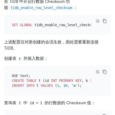
在 TiDB 中开启行数据 Checksum 功
能
：
tidb_enable_row_level_checksum
SET
GLOBAL
 tidb_enable_row_level_checksum 
=
ON
上述配置仅对新创建的会话生效，因此需要重新连接
TiDB。
创建表
并插入数据：
t
CREATE TABLE
 t (id 
INT
PRIMARY KEY
, k 
INT
, c 
CHAR
(
INSERT INTO
 t 
VALUES
 (
1
, 
10
, 
'a'
查询表
中
的行数据的 Checksum 值：
t
id = 1