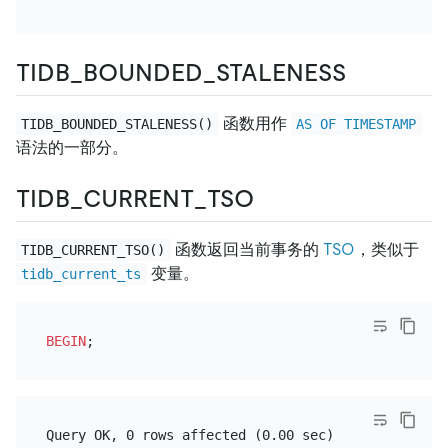
TIDB_BOUNDED_STALENESS
函数用作
TIDB_BOUNDED_STALENESS()
AS OF TIMESTAMP
语法的一部分。
TIDB_CURRENT_TSO
函数返回当前事务的
TSO
，类似于
TIDB_CURRENT_TSO()
变量。
tidb_current_ts
BEGIN