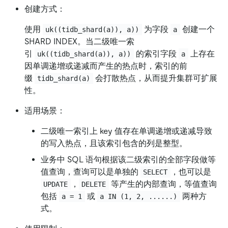
创建方式：
使用
为字段
创建一个
uk((tidb_shard(a)), a))
a
SHARD INDEX。当二级唯一索
引
的索引字段
上存在
uk((tidb_shard(a)), a))
a
因单调递增或递减而产生的热点时，索引的前
缀
会打散热点，从而提升集群可扩展
tidb_shard(a)
性。
适用场景：
二级唯一索引上 key 值存在单调递增或递减导致
的写入热点，且该索引包含的列是整型。
业务中 SQL 语句根据该二级索引的全部字段做等
值查询，查询可以是单独的
，也可以是
SELECT
，
等产生的内部查询，等值查询
UPDATE
DELETE
包括
或
两种方
a = 1
a IN (1, 2, ......)
式。