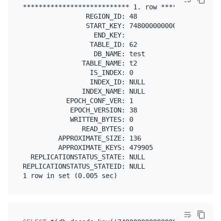
*************************** 1. row ****************
                REGION_ID: 48

                START_KEY: 7480000000000000FF3E5F7
                  END_KEY:

                 TABLE_ID: 62

                  DB_NAME: test

               TABLE_NAME: t2

                 IS_INDEX: 0

                 INDEX_ID: NULL

               INDEX_NAME: NULL

           EPOCH_CONF_VER: 1

            EPOCH_VERSION: 38

            WRITTEN_BYTES: 0

               READ_BYTES: 0

         APPROXIMATE_SIZE: 136

         APPROXIMATE_KEYS: 479905

  REPLICATIONSTATUS_STATE: NULL

REPLICATIONSTATUS_STATEID: NULL
