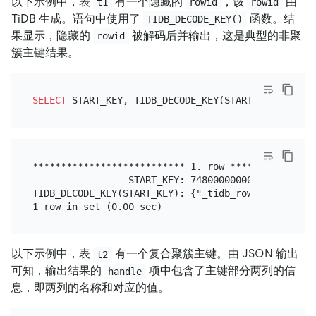
以下示例中，表
有一个隐藏的
，该
由
t1
rowid
rowid
TiDB 生成。语句中使用了
函数。结
TIDB_DECODE_KEY()
果显示，隐藏的
被解码后并输出，这是典型的非聚
rowid
簇主键结果。
SELECT
 START_KEY, TIDB_DECODE_KEY(START_KEY) 
FROM
 
*************************** 1. row ****************
                 START_KEY: 7480000000000000FF3B5F
TIDB_DECODE_KEY(START_KEY): {"_tidb_rowid":1958897,
以下示例中，表
有一个复合聚簇主键。由 JSON 输出
t2
可知，输出结果的
项中包含了主键部分两列的信
handle
息，即两列的名称和对应的值。