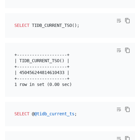
SELECT
+--------------------+

| TIDB_CURRENT_TSO() |

+--------------------+

| 450456244814610433 |

+--------------------+

SELECT
 @
@tidb_current_ts