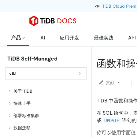
📣
TiDB Cloud Prem
产品
AI
应用开发
最佳实践
API
TiDB Self-Managed
函数和操
v8.1
贡献
关于 TiDB
TiDB 中函数和
快速上手
在 SQL 语句中
部署标准集群
或
语句
UPDATE
数据迁移
你可以使用字面值