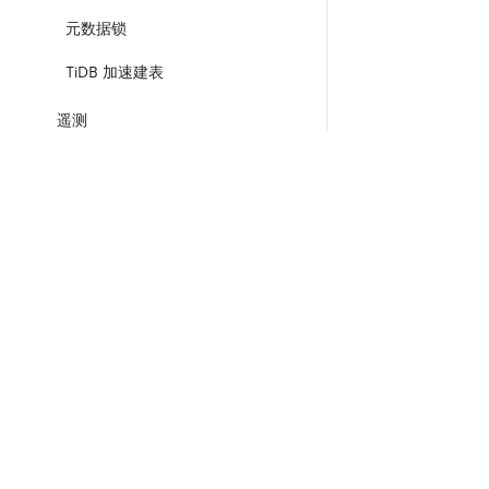
元数据锁
TiDB 加速建表
遥测
错误码
TiDB 离线包
产品
生态
资
通过拓扑 label 进行副本调度
产品概览
集成
TiDB
TiKV
外部存储服务的 URI 格式
TiDB Cloud
TiFlash
OSS Insight
E
常见问题解答 (FAQ)
ll
术语表
©
2026
PingCAP. All Rights Reserved.
/
隐私政策