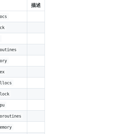
描述
ocs
ck
outines
ory
ex
llocs
lock
pu
oroutines
emory