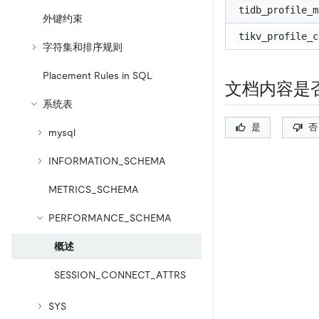
tidb_profile_m
外键约束
tikv_profile_c
字符集和排序规则
Placement Rules in SQL
文档内容是
系统表
是
否
mysql
INFORMATION_SCHEMA
METRICS_SCHEMA
PERFORMANCE_SCHEMA
概述
SESSION_CONNECT_ATTRS
SYS