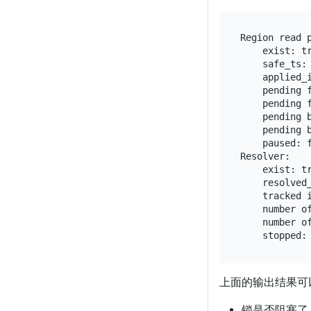
Region read p
    exist: tr
    safe_ts: 
    applied_i
    pending f
    pending f
    pending b
    pending b
    paused: f
Resolver:

    exist: tr
    resolved_
    tracked i
    number of
    number of
上面的输出结果可
锁是否阻塞了 re