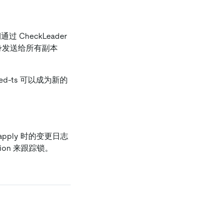
期通过 CheckLeader
on 本身发送给所有副本
lved-ts 可以成为新的
ft apply 时的变更日志
egion 来跟踪锁。