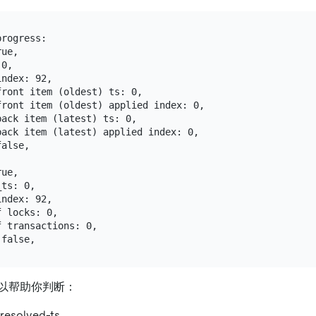
rogress:

ue,

0,

ndex: 92,

ront item (oldest) ts: 0,

ront item (oldest) applied index: 0,

ack item (latest) ts: 0,

ack item (latest) applied index: 0,

alse,

ue,

ts: 0,

ndex: 92,

 locks: 0,

 transactions: 0,

以帮助你判断：
solved-ts。