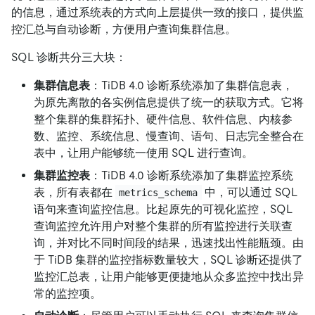
的信息，通过系统表的方式向上层提供一致的接口，提供监
控汇总与自动诊断，方便用户查询集群信息。
SQL 诊断共分三大块：
集群信息表
：TiDB 4.0 诊断系统添加了集群信息表，
为原先离散的各实例信息提供了统一的获取方式。它将
整个集群的集群拓扑、硬件信息、软件信息、内核参
数、监控、系统信息、慢查询、语句、日志完全整合在
表中，让用户能够统一使用 SQL 进行查询。
集群监控表
：TiDB 4.0 诊断系统添加了集群监控系统
表，所有表都在
中，可以通过 SQL
metrics_schema
语句来查询监控信息。比起原先的可视化监控，SQL
查询监控允许用户对整个集群的所有监控进行关联查
询，并对比不同时间段的结果，迅速找出性能瓶颈。由
于 TiDB 集群的监控指标数量较大，SQL 诊断还提供了
监控汇总表，让用户能够更便捷地从众多监控中找出异
常的监控项。