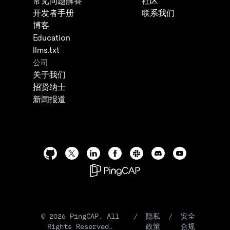
常见问题解答
社区
开发者手册
联系我们
博客
Education
llms.txt
公司
关于我们
招贤纳士
新闻报道
©
2026
PingCAP. All
/
隐私
/
安全
Rights Reserved.
政策
合规