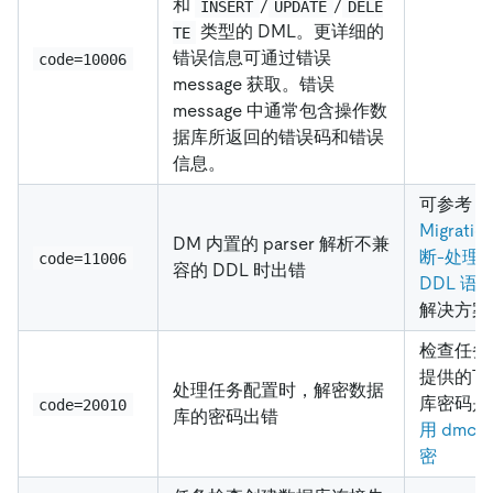
和
/
/
INSERT
UPDATE
DELE
类型的 DML。更详细的
TE
错误信息可通过错误
code=10006
message 获取。错误
message 中通常包含操作数
据库所返回的错误码和错误
信息。
可参考
D
Migrati
DM 内置的 parser 解析不兼
断-处理
code=11006
容的 DDL 时出错
DDL 语
解决方案
检查任务
提供的下
处理任务配置时，解密数据
库密码是
code=20010
库的密码出错
用 dmct
密