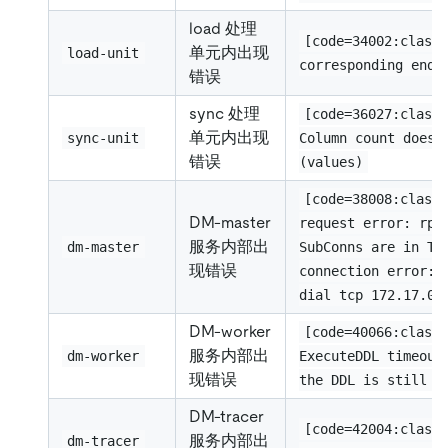
load 处理
[code=34002:class
单元内出现
load-unit
corresponding endi
错误
sync 处理
[code=36027:class
单元内出现
sync-unit
Column count doesn
错误
(values)
[code=38008:class
DM-master
request error: rpc
服务内部出
dm-master
SubConns are in Tr
现错误
connection error: 
dial tcp 172.17.0.
DM-worker
[code=40066:class
服务内部出
dm-worker
ExecuteDDL timeout
现错误
the DDL is still b
DM-tracer
[code=42004:class
服务内部出
dm-tracer