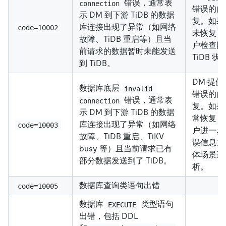
错误，通常表
connection
错误的自
示 DM 到下游 TiDB 的数据
复。如果
库连接出现了异常（如网络
code=10002
未恢复，
故障、TiDB 重启等）且当
户检查网
前请求的数据暂时未能发送
TiDB 状
到 TiDB。
DM 提
数据库底层
invalid 
错误的自
错误，通常表
connection
复。如果
示 DM 到下游 TiDB 的数据
常恢复，
库连接出现了异常（如网络
code=10003
户进一步
故障、TiDB 重启、TiKV
误信息并
busy 等）且当前请求已有
体场景进
部分数据发送到了 TiDB。
析。
数据库查询类语句出错
code=10005
数据库
类型语句
EXECUTE
出错，包括 DDL