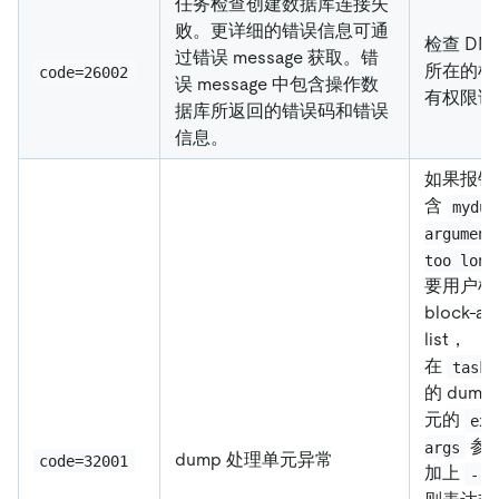
任务检查创建数据库连接失
败。更详细的错误信息可通
检查 DM-
过错误 message 获取。错
所在的机
code=26002
误 message 中包含操作数
有权限访
据库所返回的错误码和错误
信息。
如果报
含
mydum
argument
too long
要用户根
block-al
list，
在
task.
的 dum
元的
ext
参
args
dump 处理单元异常
code=32001
加上
--r