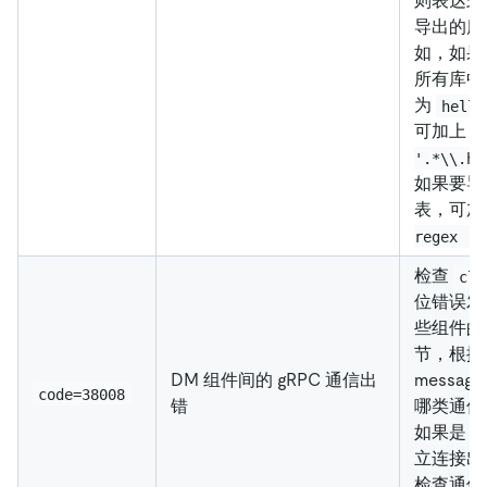
则表达式
导出的库
如，如果
所有库中
为
hello
可加上
-
'.*\\.he
如果要导
表，可
regex '.
检查
cla
位错误发
些组件的
节，根据
DM 组件间的 gRPC 通信出
messag
code=38008
错
哪类通信
如果是 g
立连接出
检查通信