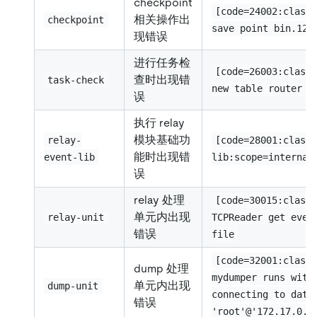
checkpoint
[code=24002:class
相关操作出
checkpoint
save point bin.123
现错误
进行任务检
[code=26003:class
查时出现错
task-check
new table router e
误
执行 relay
模块基础功
relay-
[code=28001:class
能时出现错
event-lib
lib:scope=internal
误
relay 处理
[code=30015:class
单元内出现
relay-unit
TCPReader get even
错误
file
[code=32001:class
dump 处理
mydumper runs with
单元内出现
dump-unit
connecting to data
错误
'root'@'172.17.0.1