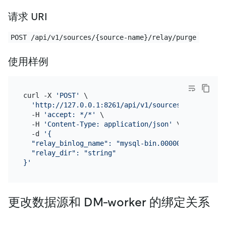
请求 URI
POST /api/v1/sources/{source-name}/relay/purge
使用样例
curl -X 
'POST'
 \

'http://127.0.0.1:8261/api/v1/sources/mysql-01/r
  -H 
'accept: */*'
 \

  -H 
'Content-Type: application/json'
 \

  -d 
'{

  "relay_binlog_name": "mysql-bin.000002",

  "relay_dir": "string"

}'
更改数据源和 DM-worker 的绑定关系