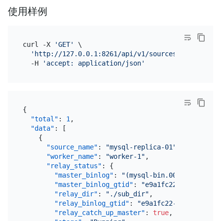
使用样例
curl -X 
'GET'
 \

'http://127.0.0.1:8261/api/v1/sources/mysql-repl
  -H 
'accept: application/json'
{
"total"
:
1
,
"data"
:
[
{
"source_name"
:
"mysql-replica-01"
,
"worker_name"
:
"worker-1"
,
"relay_status"
:
{
"master_binlog"
:
"(mysql-bin.000001, 1979)
"master_binlog_gtid"
:
"e9a1fc22-ec08-11e9-
"relay_dir"
:
"./sub_dir"
,
"relay_binlog_gtid"
:
"e9a1fc22-ec08-11e9-b
"relay_catch_up_master"
:
true
,