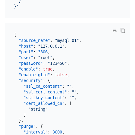
  }

}'
{
"source_name"
:
"mysql-01"
,
"host"
:
"127.0.0.1"
,
"port"
:
3306
,
"user"
:
"root"
,
"password"
:
"123456"
,
"enable"
:
true
,
"enable_gtid"
:
false
,
"security"
:
{
"ssl_ca_content"
:
""
,
"ssl_cert_content"
:
""
,
"ssl_key_content"
:
""
,
"cert_allowed_cn"
:
[
"string"
]
}
,
"purge"
:
{
"interval"
:
3600
,