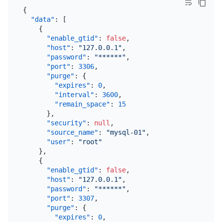
{
"data"
:
[
{
"enable_gtid"
:
false
,
"host"
:
"127.0.0.1"
,
"password"
:
"******"
,
"port"
:
3306
,
"purge"
:
{
"expires"
:
0
,
"interval"
:
3600
,
"remain_space"
:
15
}
,
"security"
:
null
,
"source_name"
:
"mysql-01"
,
"user"
:
"root"
}
,
{
"enable_gtid"
:
false
,
"host"
:
"127.0.0.1"
,
"password"
:
"******"
,
"port"
:
3307
,
"purge"
:
{
"expires"
:
0
,