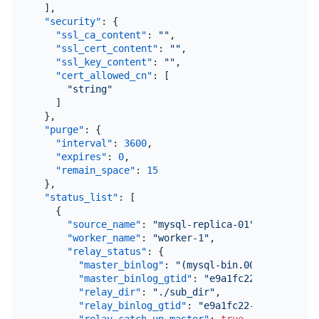
]
,
"security"
:
{
"ssl_ca_content"
:
""
,
"ssl_cert_content"
:
""
,
"ssl_key_content"
:
""
,
"cert_allowed_cn"
:
[
"string"
]
}
,
"purge"
:
{
"interval"
:
3600
,
"expires"
:
0
,
"remain_space"
:
15
}
,
"status_list"
:
[
{
"source_name"
:
"mysql-replica-01"
,
"worker_name"
:
"worker-1"
,
"relay_status"
:
{
"master_binlog"
:
"(mysql-bin.000001, 1979)
"master_binlog_gtid"
:
"e9a1fc22-ec08-11e9-
"relay_dir"
:
"./sub_dir"
,
"relay_binlog_gtid"
:
"e9a1fc22-ec08-11e9-b
"relay_catch_up_master"
:
true
,