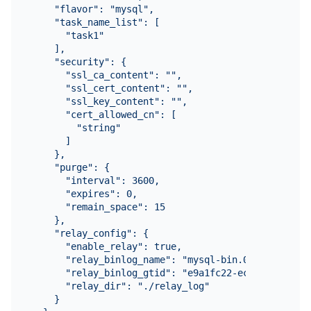
    "flavor": "mysql",

    "task_name_list": [

      "task1"

    ],

    "security": {

      "ssl_ca_content": "",

      "ssl_cert_content": "",

      "ssl_key_content": "",

      "cert_allowed_cn": [

        "string"

      ]

    },

    "purge": {

      "interval": 3600,

      "expires": 0,

      "remain_space": 15

    },

    "relay_config": {

      "enable_relay": true,

      "relay_binlog_name": "mysql-bin.000002",

      "relay_binlog_gtid": "e9a1fc22-ec08-11e9-b2a
      "relay_dir": "./relay_log"

    }
