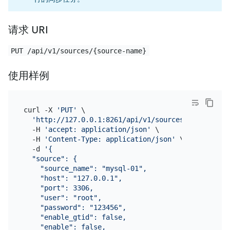
请求 URI
PUT /api/v1/sources/{source-name}
使用样例
curl -X 
'PUT'
 \

'http://127.0.0.1:8261/api/v1/sources/mysql-01'
 
  -H 
'accept: application/json'
 \

  -H 
'Content-Type: application/json'
 \

  -d 
'{

  "source": {

    "source_name": "mysql-01",

    "host": "127.0.0.1",

    "port": 3306,

    "user": "root",

    "password": "123456",

    "enable_gtid": false,

    "enable": false,
