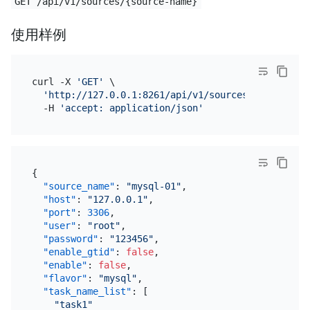
GET /api/v1/sources/{source-name}
使用样例
curl -X 
'GET'
 \

'http://127.0.0.1:8261/api/v1/sources/source-1?w
  -H 
'accept: application/json'
{
"source_name"
:
"mysql-01"
,
"host"
:
"127.0.0.1"
,
"port"
:
3306
,
"user"
:
"root"
,
"password"
:
"123456"
,
"enable_gtid"
:
false
,
"enable"
:
false
,
"flavor"
:
"mysql"
,
"task_name_list"
:
[
"task1"