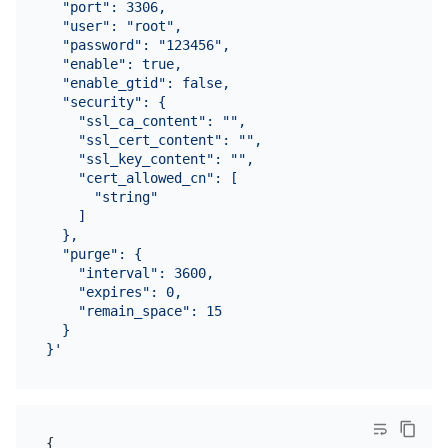
  "port": 3306,

  "user": "root",

  "password": "123456",

  "enable": true,

  "enable_gtid": false,

  "security": {

    "ssl_ca_content": "",

    "ssl_cert_content": "",

    "ssl_key_content": "",

    "cert_allowed_cn": [

      "string"

    ]

  },

  "purge": {

    "interval": 3600,

    "expires": 0,

    "remain_space": 15

  }

}'
{