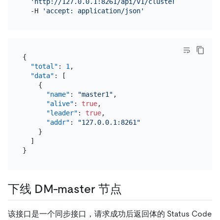
'http://127.0.0.1:8261/api/v1/cluster/masters'
 \

  -H 
'accept: application/json'
{
"total"
:
1
,
"data"
:
[
{
"name"
:
"master1"
,
"alive"
:
true
,
"leader"
:
true
,
"addr"
:
"127.0.0.1:8261"
}
]
}
下线 DM-master 节点
该接口是一个同步接口，请求成功后返回体的 Status Code