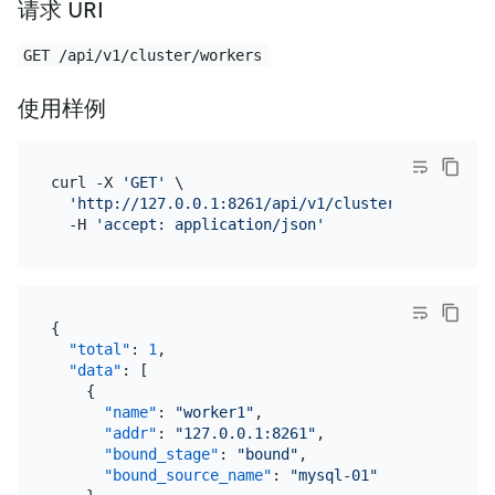
请求 URI
GET /api/v1/cluster/workers
使用样例
curl -X 
'GET'
 \

'http://127.0.0.1:8261/api/v1/cluster/workers'
 \

  -H 
'accept: application/json'
{
"total"
:
1
,
"data"
:
[
{
"name"
:
"worker1"
,
"addr"
:
"127.0.0.1:8261"
,
"bound_stage"
:
"bound"
,
"bound_source_name"
:
"mysql-01"