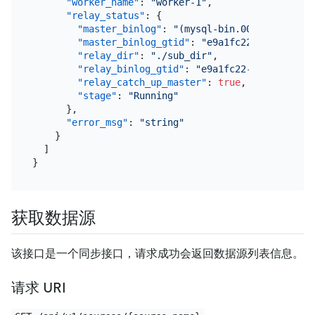
"worker_name"
:
"worker-1"
,
"relay_status"
:
{
"master_binlog"
:
"(mysql-bin.000001, 1979)
"master_binlog_gtid"
:
"e9a1fc22-ec08-11e9-
"relay_dir"
:
"./sub_dir"
,
"relay_binlog_gtid"
:
"e9a1fc22-ec08-11e9-b
"relay_catch_up_master"
:
true
,
"stage"
:
"Running"
}
,
"error_msg"
:
"string"
}
]
}
获取数据源
该接口是一个同步接口，请求成功会返回数据源列表信息。
请求 URI