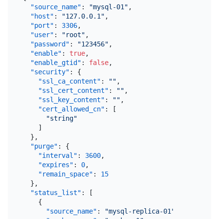
"source_name"
:
"mysql-01"
,
"host"
:
"127.0.0.1"
,
"port"
:
3306
,
"user"
:
"root"
,
"password"
:
"123456"
,
"enable"
:
true
,
"enable_gtid"
:
false
,
"security"
:
{
"ssl_ca_content"
:
""
,
"ssl_cert_content"
:
""
,
"ssl_key_content"
:
""
,
"cert_allowed_cn"
:
[
"string"
]
}
,
"purge"
:
{
"interval"
:
3600
,
"expires"
:
0
,
"remain_space"
:
15
}
,
"status_list"
:
[
{
"source_name"
:
"mysql-replica-01"
,