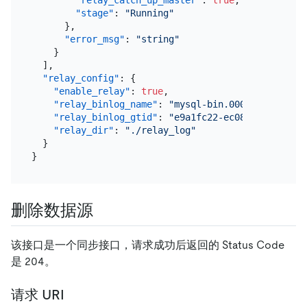
"stage"
:
"Running"
}
,
"error_msg"
:
"string"
}
]
,
"relay_config"
:
{
"enable_relay"
:
true
,
"relay_binlog_name"
:
"mysql-bin.000002"
,
"relay_binlog_gtid"
:
"e9a1fc22-ec08-11e9-b2ac-
"relay_dir"
:
"./relay_log"
}
}
删除数据源
该接口是一个同步接口，请求成功后返回的 Status Code
是 204。
请求 URI