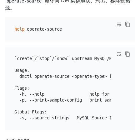
命令向 DM 集群加载、列出、移除数据
operate-source
源。
help
`create`/`stop`/`show` upstream MySQL/MariaDB sourc
Usage:

  dmctl operate-source <operate-type> [config-file
Flags:

  -h, --help                  help for operate-sour
  -p, --print-sample-config   print sample config f
Global Flags:
