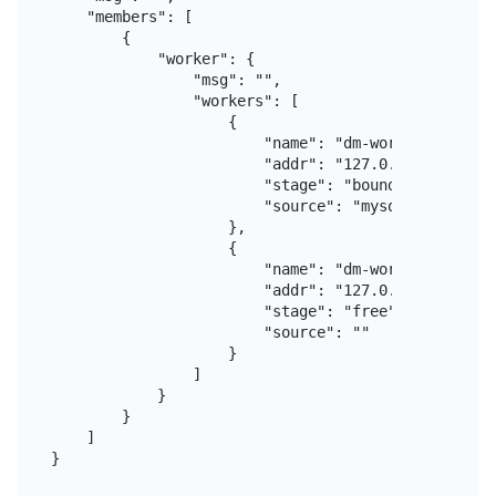
    "members": [

        {

            "worker": {

                "msg": "",

                "workers": [

                    {

                        "name": "dm-worker-1",

                        "addr": "127.0.0.1:8262",

                        "stage": "bound",

                        "source": "mysql-replica-01
                    },

                    {

                        "name": "dm-worker-2",

                        "addr": "127.0.0.1:8263",

                        "stage": "free",

                        "source": ""

                    }

                ]

            }

        }

    ]
