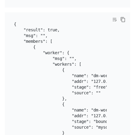
{

    "result": true,

    "msg": "",

    "members": [

        {

            "worker": {

                "msg": "",

                "workers": [

                    {

                        "name": "dm-worker-1",

                        "addr": "127.0.0.1:8262",

                        "stage": "free",

                        "source": ""

                    },

                    {

                        "name": "dm-worker-2",

                        "addr": "127.0.0.1:8263",

                        "stage": "bound",

                        "source": "mysql-replica-01
                    }
