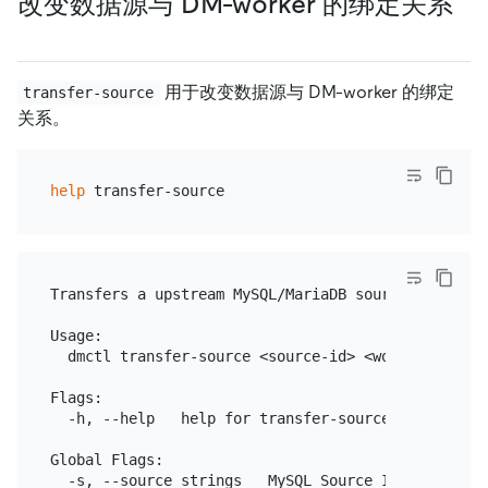
改变数据源与 DM-worker 的绑定关系
用于改变数据源与 DM-worker 的绑定
transfer-source
关系。
help
Transfers a upstream MySQL/MariaDB source to a free
Usage:

  dmctl transfer-source <source-id> <worker-id> [fl
Flags:

  -h, --help   help for transfer-source

Global Flags:
