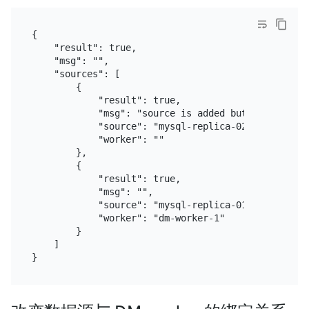
{

    "result": true,

    "msg": "",

    "sources": [

        {

            "result": true,

            "msg": "source is added but there is n
            "source": "mysql-replica-02",

            "worker": ""

        },

        {

            "result": true,

            "msg": "",

            "source": "mysql-replica-01",

            "worker": "dm-worker-1"

        }

    ]
