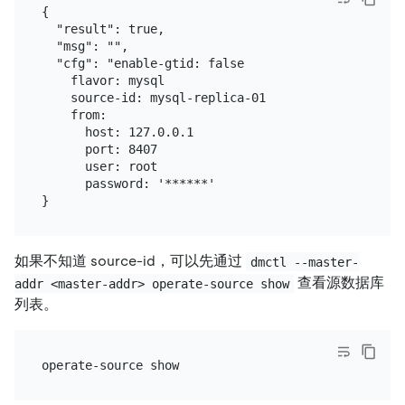
{

  "result": true,

  "msg": "",

  "cfg": "enable-gtid: false

    flavor: mysql

    source-id: mysql-replica-01

    from:

      host: 127.0.0.1

      port: 8407

      user: root

      password: '******'

如果不知道 source-id，可以先通过
dmctl --master-
查看源数据库
addr <master-addr> operate-source show
列表。