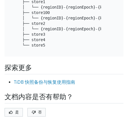
    ├── store1

    │   └── {regionID}-{regionEpoch}-{keyHash}-{tim
    ├── store100

    │   └── {regionID}-{regionEpoch}-{keyHash}-{tim
    ├── store2

    │   └── {regionID}-{regionEpoch}-{keyHash}-{tim
    ├── store3

    ├── store4

探索更多
TiDB 快照备份与恢复使用指南
文档内容是否有帮助？
是
否