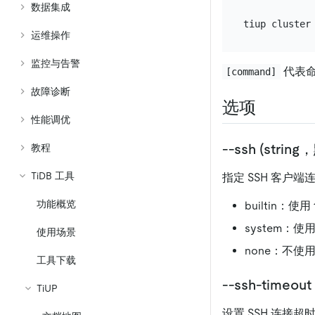
数据集成
tiup cluster
运维操作
监控与告警
代表命
[command]
故障诊断
选项
性能调优
--ssh (string
教程
TiDB 工具
指定 SSH 客户
功能概览
builtin：使用 
system：
使用场景
none：不使
工具下载
--ssh-timeo
TiUP
设置 SSH 连接