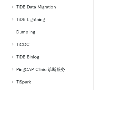
TiDB Data Migration
TiDB Lightning
Dumpling
TiCDC
TiDB Binlog
PingCAP Clinic 诊断服务
TiSpark
sync-diff-inspector
参考指南
产品
生态
资
常见问题解答 (FAQ)
产品概览
集成
术语表
TiDB
TiKV