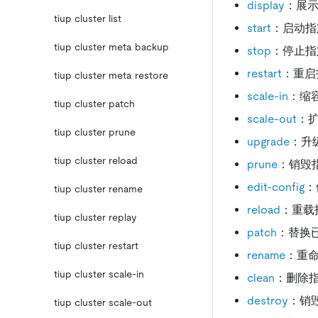
display
：展
tiup cluster list
start
：启动指
tiup cluster meta backup
stop
：停止指
restart
：重启
tiup cluster meta restore
scale-in
：缩
tiup cluster patch
scale-out
：
tiup cluster prune
upgrade
：升
tiup cluster reload
prune
：销毁指
edit-config
：
tiup cluster rename
reload
：重载
tiup cluster replay
patch
：替换
tiup cluster restart
rename
：重
tiup cluster scale-in
clean
：删除
destroy
：销
tiup cluster scale-out