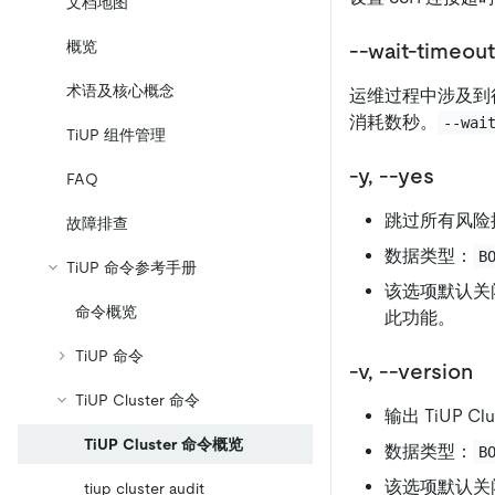
文档地图
概览
--wait-time
术语及核心概念
运维过程中涉及到很
消耗数秒。
--wai
TiUP 组件管理
-y, --yes
FAQ
跳过所有风险
故障排查
数据类型：
B
TiUP 命令参考手册
该选项默认关
命令概览
此功能。
TiUP 命令
-v, --version
TiUP Cluster 命令
输出 TiUP C
TiUP Cluster 命令概览
数据类型：
B
该选项默认关
tiup cluster audit