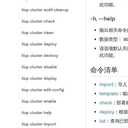
此功能。
tiup cluster audit cleanup
-h, --help
tiup cluster check
输出相关命令
tiup cluster clean
数据类型：
B
tiup cluster deploy
该选项默认关
此功能。
tiup cluster destroy
tiup cluster disable
命令清单
tiup cluster display
import
：导入 
tiup cluster edit-config
template
：输
tiup cluster enable
check
：部署
deploy
：根据
tiup cluster help
list
：查询已
tiup cluster import