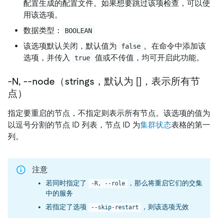
配置生成的配置文件。如果想要跳过该项检查，可以使
用该选项。
数据类型：
BOOLEAN
该选项默认关闭，默认值为
。在命令中添加该
false
选项，并传入
值或不传值，均可开启此功能。
true
-N, --node（strings，默认为 []，表示所有节
点）
指定要重启的节点，不指定则表示所有节点。该选项的值为
以逗号分割的节点 ID 列表，节点 ID 为
集群状态
表格的第一
列。
注意
若同时指定了
，那么将重启它们的交集
-R, --role
中的服务
若指定了选项
，则该选项无效
--skip-restart