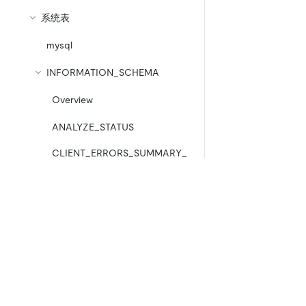
系统表
mysql
INFORMATION_SCHEMA
Overview
ANALYZE_STATUS
CLIENT_ERRORS_SUMMARY_
BY_HOST
CLIENT_ERRORS_SUMMARY_
BY_USER
产品
生态
资
CLIENT_ERRORS_SUMMARY_
产品概览
集成
GLOBAL
TiDB
TiKV
TiDB Cloud
TiFlash
CHARACTER_SETS
OSS Insight
E
CLUSTER_CONFIG