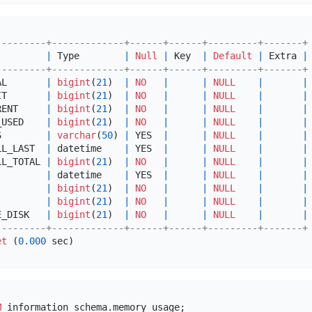
---------+-------------+------+------+---------+-------+
         
|
 Type        
|
Null
|
 Key  
|
Default
|
 Extra 
|
---------+-------------+------+------+---------+-------+
AL       
|
bigint
(
21
)  
|
NO
|
|
NULL
|
|
IT       
|
bigint
(
21
)  
|
NO
|
|
NULL
|
|
RENT     
|
bigint
(
21
)  
|
NO
|
|
NULL
|
|
_USED    
|
bigint
(
21
)  
|
NO
|
|
NULL
|
|
S        
|
varchar
(
50
) 
|
 YES  
|
|
NULL
|
|
LL_LAST  
|
 datetime    
|
 YES  
|
|
NULL
|
|
LL_TOTAL 
|
bigint
(
21
)  
|
NO
|
|
NULL
|
|
         
|
 datetime    
|
 YES  
|
|
NULL
|
|
         
|
bigint
(
21
)  
|
NO
|
|
NULL
|
|
         
|
bigint
(
21
)  
|
NO
|
|
NULL
|
|
E_DISK   
|
bigint
(
21
)  
|
NO
|
|
NULL
|
|
---------+-------------+------+------+---------+-------+
et
 (
0.000
M