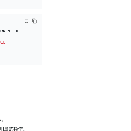
-----------+---------------------+--------------------+-
URRENT_OPS 
|
 SESSION_KILL_LAST   
|
 SESSION_KILL_TOTAL 
|
 
-----------+---------------------+--------------------+-
ULL
|
2022
-10
-17
22
:
47
:
47
|
1
|
-----------+---------------------+--------------------+-
e。
收缩内存用量的操作。