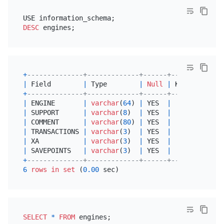
DESC
+
--------------+-------------+------+------+------
|
 Field        
|
 Type        
|
Null
|
 Key  
|
Defau
+
--------------+-------------+------+------+------
|
 ENGINE       
|
varchar
(
64
) 
|
 YES  
|
|
NULL
|
 SUPPORT      
|
varchar
(
8
)  
|
 YES  
|
|
NULL
|
 COMMENT      
|
varchar
(
80
) 
|
 YES  
|
|
NULL
|
 TRANSACTIONS 
|
varchar
(
3
)  
|
 YES  
|
|
NULL
|
 XA           
|
varchar
(
3
)  
|
 YES  
|
|
NULL
|
 SAVEPOINTS   
|
varchar
(
3
)  
|
 YES  
|
|
NULL
+
--------------+-------------+------+------+------
6
rows
in
set
 (
0.00
SELECT
*
FROM