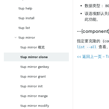
数据类型：
B
tiup help
该选项默认关
tiup install
此功能。
tiup list
--{compone
tiup mirror
指定要克隆的
{co
查看
list --all
tiup mirror 概览
<< 返回上一页 - Ti
tiup mirror clone
tiup mirror genkey
tiup mirror grant
tiup mirror init
tiup mirror merge
tiup mirror modify