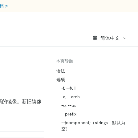
文档
↗
简体中文
本页导航
语法
选项
-f, --full
-a, --arch
新的镜像。新旧镜像
-o, --os
--prefix
--{component}（strings，默认为
空）