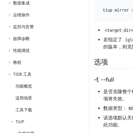
数据集成
tiup mirror 
运维操作
监控与告警
<target-dir
故障诊断
若指定了
[gl
的版本，则克
性能调优
选项
教程
TiDB 工具
-f, --full
功能概览
是否克隆整个
适用场景
项将失效。
数据类型：
B
工具下载
该选项默认关
TiUP
此功能。