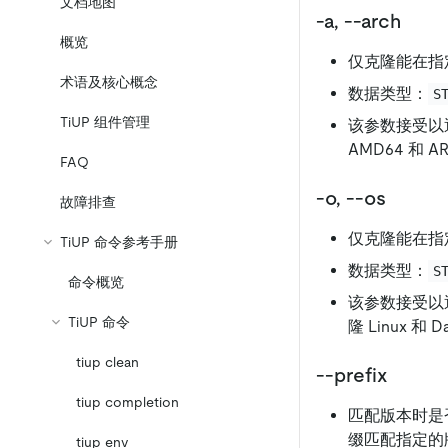
文档地图
-a, --arch
概览
仅克隆能在指
术语及核心概念
数据类型：
S
TiUP 组件管理
该参数接受以
AMD64 和 
FAQ
-o, --os
故障排查
仅克隆能在指
TiUP 命令参考手册
数据类型：
S
命令概览
该参数接受以
TiUP 命令
隆 Linux 和
tiup clean
--prefix
tiup completion
匹配版本时是
缀匹配指定的
tiup env