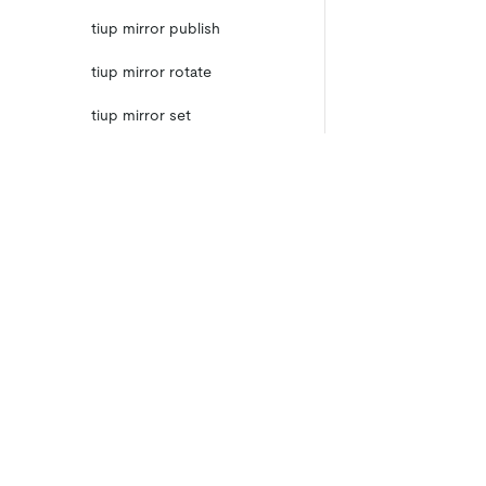
tiup mirror publish
tiup mirror rotate
tiup mirror set
tiup mirror sign
tiup status
产品
生态
资
tiup telemetry
产品概览
集成
TiDB
TiKV
tiup uninstall
TiDB Cloud
TiFlash
tiup update
OSS Insight
E
ll
TiUP Cluster 命令
TiUP DM 命令
©
2026
PingCAP. All Rights Reserved.
/
隐私政策
TiDB 集群拓扑文件配置