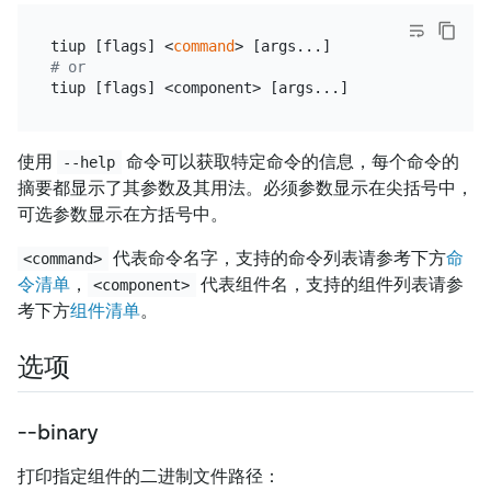
tiup [flags] <
command
> [args...]        
# 执行命令
# or
tiup [flags] <component> [args...]      
# 运行组件
使用
命令可以获取特定命令的信息，每个命令的
--help
摘要都显示了其参数及其用法。必须参数显示在尖括号中，
可选参数显示在方括号中。
代表命令名字，支持的命令列表请参考下方
命
<command>
令清单
，
代表组件名，支持的组件列表请参
<component>
考下方
组件清单
。
选项
--binary
打印指定组件的二进制文件路径：