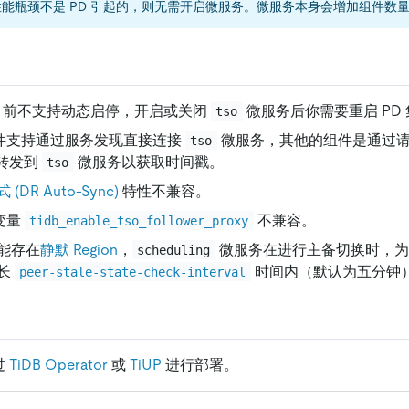
能瓶颈不是 PD 引起的，则无需开启微服务。微服务本身会增加组件数
目前不支持动态启停，开启或关闭
微服务后你需要重启 PD
tso
 组件支持通过服务发现直接连接
微服务，其他的组件是通过
tso
 转发到
微服务以获取时间戳。
tso
DR Auto-Sync)
特性不兼容。
统变量
不兼容。
tidb_enable_tso_follower_proxy
能存在
静默 Region
，
微服务在进行主备切换时，为
scheduling
长
时间内（默认为五分钟
peer-stale-state-check-interval
过
TiDB Operator
或
TiUP
进行部署。