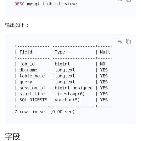
DESC
输出如下：
+-------------+-----------------+------+------+----
| Field       | Type            | Null | Key  | Def
+-------------+-----------------+------+------+----
| job_id      | bigint          | NO   | PRI  | NUL
| db_name     | longtext        | YES  |      | NUL
| table_name  | longtext        | YES  |      | NUL
| query       | longtext        | YES  |      | NUL
| session_id  | bigint unsigned | YES  |      | NUL
| start_time  | timestamp(6)    | YES  |      | NUL
| SQL_DIGESTS | varchar(5)      | YES  |      | NUL
+-------------+-----------------+------+------+----
字段