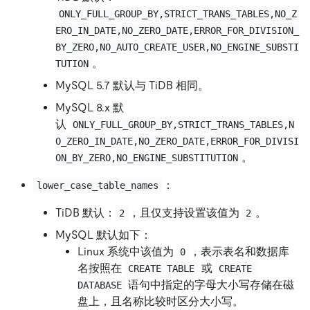
ONLY_FULL_GROUP_BY,STRICT_TRANS_TABLES,NO_Z
ERO_IN_DATE,NO_ZERO_DATE,ERROR_FOR_DIVISION_
BY_ZERO,NO_AUTO_CREATE_USER,NO_ENGINE_SUBSTI
。
TUTION
MySQL 5.7 默认与 TiDB 相同。
MySQL 8.x 默
认
ONLY_FULL_GROUP_BY,STRICT_TRANS_TABLES,N
O_ZERO_IN_DATE,NO_ZERO_DATE,ERROR_FOR_DIVISI
。
ON_BY_ZERO,NO_ENGINE_SUBSTITUTION
：
lower_case_table_names
TiDB 默认：
，且仅支持设置该值为
。
2
2
MySQL 默认如下：
Linux 系统中该值为
，表示表名和数据库
0
名按照在
或
CREATE TABLE
CREATE 
语句中指定的字母大小写存储在磁
DATABASE
盘上，且名称比较时区分大小写。