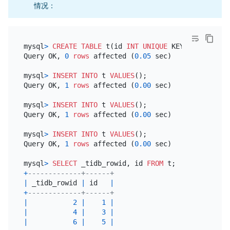
情况：
mysql
>
CREATE TABLE
 t(id 
INT
UNIQUE
 KEY AUTO_INCREM
Query OK, 
0
rows
 affected (
0.05
 sec)

mysql
>
INSERT INTO
 t 
VALUES
();

Query OK, 
1
rows
 affected (
0.00
 sec)

mysql
>
INSERT INTO
 t 
VALUES
();

Query OK, 
1
rows
 affected (
0.00
 sec)

mysql
>
INSERT INTO
 t 
VALUES
();

Query OK, 
1
rows
 affected (
0.00
 sec)

mysql
>
SELECT
 _tidb_rowid, id 
FROM
+
-------------+------+
|
 _tidb_rowid 
|
 id   
|
+
-------------+------+
|
2
|
1
|
|
4
|
3
|
|
6
|
5
|