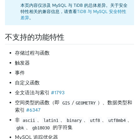
本页内容仅涉及 MySQL 与 TiDB 的总体差异。关于安全
特性相关的兼容信息，请查看
TiDB 与 MySQL 安全特性
差异
。
不支持的功能特性
存储过程与函数
触发器
事件
自定义函数
全文语法与索引
#1793
空间类型的函数（即
/
）、数据类型和
GIS
GEOMETRY
索引
#6347
非
、
、
、
、
、
ascii
latin1
binary
utf8
utf8mb4
、
的字符集
gbk
gb18030
MySQL 追踪优化器