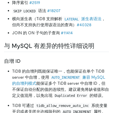
降序索引
#2519
语法
#18207
SKIP LOCKED
横向派生表（TiDB 支持解析
派生表语法
，
LATERAL
但尚不支持执行使用该语法的查询）
#40328
JOIN 的 ON 子句的子查询
#11414
与 MySQL 有差异的特性详细说明
自增 ID
TiDB 的自增列既能保证唯一，也能保证在单个 TiDB
server 中自增，使用
兼容 MySQL
AUTO_INCREMENT
的自增列模式
能保证多个 TiDB server 中自增 ID，但
不保证自动分配的值的连续性。建议避免将缺省值和自
定义值混用，以免出现
的错误。
Duplicated Error
TiDB 可通过
系统变量
tidb_allow_remove_auto_inc
开启或者关闭允许移除列的
属性。
AUTO_INCREMENT