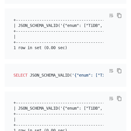
+--------------------------------------------------
| JSON_SCHEMA_VALID('{"enum": ["TiDB", "MySQL"]}', 
+--------------------------------------------------
|                                                  
+--------------------------------------------------
SELECT
 JSON_SCHEMA_VALID(
'{"enum": ["TiDB", "MySQL
+--------------------------------------------------
| JSON_SCHEMA_VALID('{"enum": ["TiDB", "MySQL"]}', 
+--------------------------------------------------
|                                                  
+--------------------------------------------------