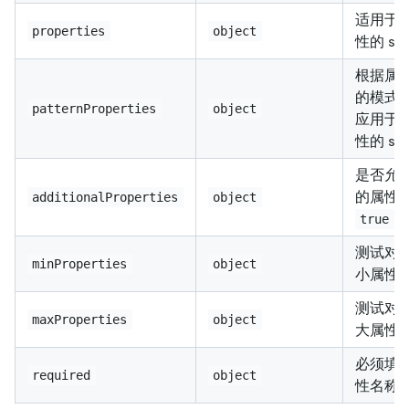
适用于
properties
object
性的 sc
根据属
的模式
patternProperties
object
应用于
性的 sc
是否允
的属性
additionalProperties
object
/
true
测试对
minProperties
object
小属性
测试对
maxProperties
object
大属性
必须填
required
object
性名称