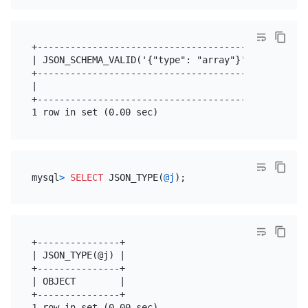
+-------------------------------------------+

| JSON_SCHEMA_VALID('{"type": "array"}',@j) |

+-------------------------------------------+

|                                         0 |

+-------------------------------------------+

mysql
>
SELECT
 JSON_TYPE(
@j
+---------------+

| JSON_TYPE(@j) |

+---------------+

| OBJECT        |

+---------------+
