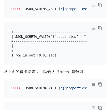
SELECT
 JSON_SCHEMA_VALID(
'{"properties": {"fruits"
+-------------------------------------------------
| JSON_SCHEMA_VALID('{"properties": {"fruits": {"t
+-------------------------------------------------
|                                                 
+-------------------------------------------------
从上面的输出结果，可以确认
是数组。
fruits
SELECT
 JSON_SCHEMA_VALID(
'{"properties": {"fruits"