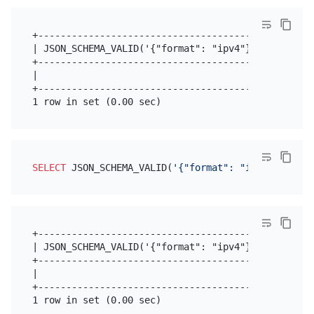
+--------------------------------------------------
| JSON_SCHEMA_VALID('{"format": "ipv4"}', '"127.0.0
+--------------------------------------------------
|                                                  
+--------------------------------------------------
SELECT
 JSON_SCHEMA_VALID(
'{"format": "ipv4"}'
, 
'"3
+--------------------------------------------------
| JSON_SCHEMA_VALID('{"format": "ipv4"}', '"327.0.0
+--------------------------------------------------
|                                                  
+--------------------------------------------------