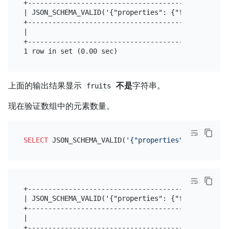
+-------------------------------------------------
| JSON_SCHEMA_VALID('{"properties": {"fruits": {"t
+-------------------------------------------------
|                                                 
+-------------------------------------------------
上面的输出结果显示
不是
字符串。
fruits
现在验证数组中的元素数量。
SELECT
 JSON_SCHEMA_VALID(
'{"properties": {"fruits"
+-------------------------------------------------
| JSON_SCHEMA_VALID('{"properties": {"fruits": {"t
+-------------------------------------------------
|                                                 
+-------------------------------------------------