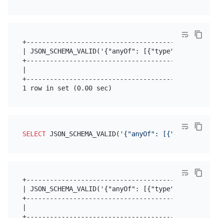
+-------------------------------------------------
| JSON_SCHEMA_VALID('{"anyOf": [{"type": "string"}
+-------------------------------------------------
|                                                 
+-------------------------------------------------
SELECT
 JSON_SCHEMA_VALID(
'{"anyOf": [{"type": "str
+-------------------------------------------------
| JSON_SCHEMA_VALID('{"anyOf": [{"type": "string"}
+-------------------------------------------------
|                                                 
+-------------------------------------------------