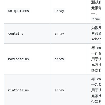
测试数
元素是
uniqueItems
array
一，
/
true
为数组
素设置
contains
array
schema
与
cont
一起使
用于测
maxContains
array
元素出
多次数
与
cont
一起使
用于测
minContains
array
元素出
少次数