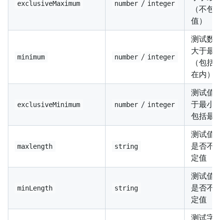
/
exclusiveMaximum
number
integer
（不包
值）
测试数
大于最
/
minimum
number
integer
（包括
在内）
测试值
/
于最小
exclusiveMinimum
number
integer
包括最
测试值
是否不
maxlength
string
定值
测试值
是否不
minLength
string
定值
测试字