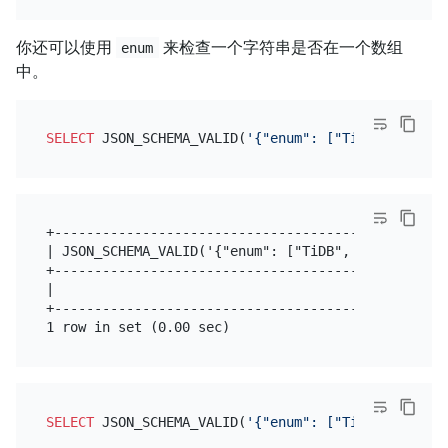
你还可以使用
来检查一个字符串是否在一个数组
enum
中。
SELECT
 JSON_SCHEMA_VALID(
'{"enum": ["TiDB", "MySQL
+--------------------------------------------------
| JSON_SCHEMA_VALID('{"enum": ["TiDB", "MySQL"]}', 
+--------------------------------------------------
|                                                  
+--------------------------------------------------
SELECT
 JSON_SCHEMA_VALID(
'{"enum": ["TiDB", "MySQL