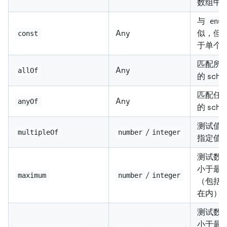
数组中
与
enum
Any
似，但
const
于单个
匹配所
Any
allOf
的 sche
匹配任
Any
anyOf
的 sche
测试值
/
multipleOf
number
integer
指定值
测试数
小于最
/
maximum
number
integer
（包括
在内）
测试数
小于最