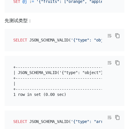
SET
@j
 :
=
'{"fruits": ["orange", "apple", "pear"],
先测试类型：
SELECT
 JSON_SCHEMA_VALID(
'{"type": "object"}'
,
@j
+--------------------------------------------+

| JSON_SCHEMA_VALID('{"type": "object"}',@j) |

+--------------------------------------------+

|                                          1 |

+--------------------------------------------+

SELECT
 JSON_SCHEMA_VALID(
'{"type": "array"}'
,
@j