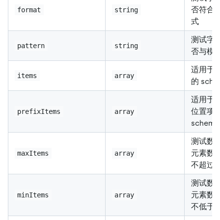
否符合
format
string
式
测试字
pattern
string
否与模
适用于
items
array
的 sche
适用于
位置项
prefixItems
array
schema
测试数
元素数
maxItems
array
不超过
测试数
元素数
minItems
array
不低于