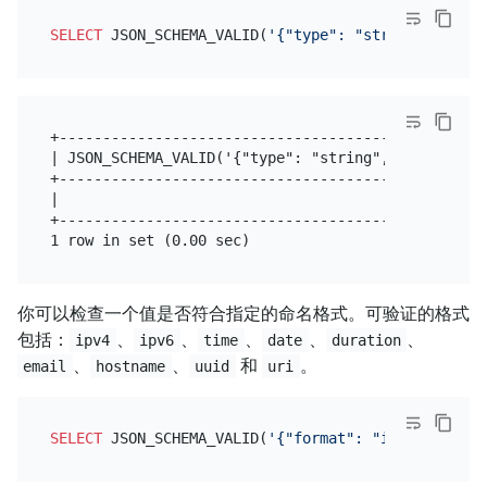
SELECT
 JSON_SCHEMA_VALID(
'{"type": "string", "patt
+-------------------------------------------------
| JSON_SCHEMA_VALID('{"type": "string", "pattern":
+-------------------------------------------------
|                                                 
+-------------------------------------------------
你可以检查一个值是否符合指定的命名格式。可验证的格式
包括：
、
、
、
、
、
ipv4
ipv6
time
date
duration
、
、
和
。
email
hostname
uuid
uri
SELECT
 JSON_SCHEMA_VALID(
'{"format": "ipv4"}'
, 
'"1