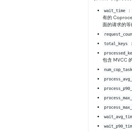
：
wait_time
有的 Copr
面的请求的等
request_cou
total_keys
processed_k
包含 MVCC 
num_cop_tas
process_avg
process_p90
process_max
process_max
wait_avg_ti
wait_p90_ti