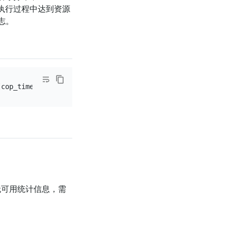
句在执行过程中达到资源
志。
[cop_time
=
0.022540151
s] [process_time
=
28.448316643
s] [wa
可用统计信息，需