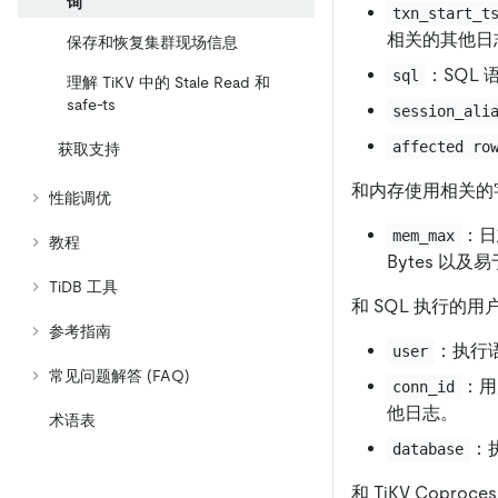
询
txn_start_t
相关的其他日
保存和恢复集群现场信息
：SQL 
sql
理解 TiKV 中的 Stale Read 和
safe-ts
session_ali
affected ro
获取支持
和内存使用相关的
性能调优
：日
mem_max
教程
Bytes 以
TiDB 工具
和 SQL 执行的
参考指南
：执行
user
常见问题解答 (FAQ)
：用
conn_id
他日志。
术语表
：执
database
和 TiKV Coproc