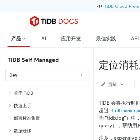
📣
TiDB Cloud Prem
产品
AI
应用开发
最佳实践
API
TiDB Self-Managed
定位消耗
Dev
贡献
关于 TiDB
TiDB 会将执行时
快速上手
超过
tidb_mem_qu
为 "tidb.lo
部署标准集群
query），帮助
数据迁移
注意，expensive 