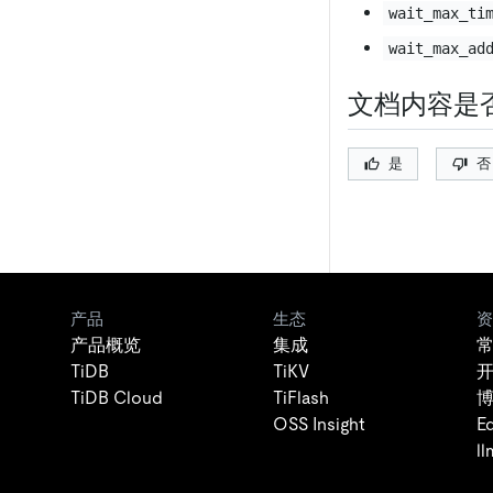
wait_max_ti
wait_max_ad
文档内容是
是
否
产品
生态
资
产品概览
集成
TiDB
TiKV
TiDB Cloud
TiFlash
OSS Insight
E
ll