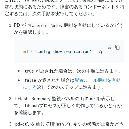
常な状態にあるためです。障害のあるコンポーネントを特
定するには、次の手順を実行してください。
PD が
機能を有効にしているかどう
Placement Rules
かを確認します。
echo
'config show replication'
 | /path/to/pd-c
が返された場合は、次の手順に進みます。
true
が返された場合は
配置ルール機能を有効
false
にする
返して次のステップに進みます。
TiFlash -Summary 監視パネルの
を表示し
UpTime
て、 TiFlashプロセスが正しく動作しているかどうか
を確認します。
を通じてTiFlashプロキシの状態が正常かどう
pd-ctl