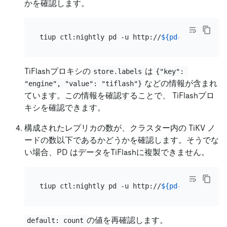
かを確認します。
tiup ctl:nightly pd -u http://
${pd-ip}
:
${pd-po
TiFlashプロキシの
は
store.labels
{"key": 
などの情報が含まれ
"engine", "value": "tiflash"}
ています。この情報を確認することで、 TiFlashプロ
キシを確認できます。
構成されたレプリカの数が、クラスター内の TiKV ノ
ードの数以下であるかどうかを確認します。そうでな
い場合、PD はデータをTiFlashに複製できません。
tiup ctl:nightly pd -u http://
${pd-ip}
:
${pd-po
の値を再確認します。
default: count