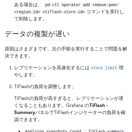
ある場合は、
pd-ctl operator add remove-peer 
コマンドを実行し
<region-id> <tiflash-store-id>
て削除します。
データの複製が遅い
原因はさまざまです。次の手順を実行することで問題を解
決できます。
レプリケーションを高速化するには
増
store limit
やします。
TiFlashの負荷を調整します。
TiFlashの負荷が高すぎると、レプリケーションが遅
くなることもあります。Grafana の
TiFlash -
Summary
パネルでTiFlashインジケーターの負荷を確
認できます。
:
Applying snapshots Count
TiFlash-summary