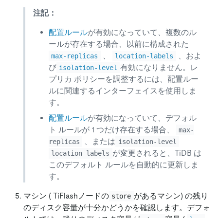
注記：
配置ルール
が有効になっていて、複数のル
ールが存在する場合、以前に構成された
、
、およ
max-replicas
location-labels
び
有効になりません。レ
isolation-level
プリカ ポリシーを調整するには、配置ルー
ルに関連するインターフェイスを使用しま
す。
配置ルール
が有効になっていて、デフォル
ト ルールが 1 つだけ存在する場合、
max-
、または
replicas
isolation-level
が変更されると、TiDB は
location-labels
このデフォルト ルールを自動的に更新しま
す。
マシン ( TiFlashノードの
があるマシン) の残り
store
のディスク容量が十分かどうかを確認します。デフォ