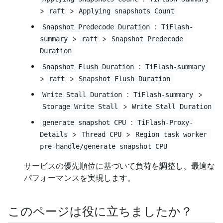
>
>
raft
Applying snapshots Count
:
Snapshot Predecode Duration
TiFlash-
>
>
summary
raft
Snapshot Predecode 
Duration
:
Snapshot Flush Duration
TiFlash-summary
>
>
raft
Snapshot Flush Duration
:
>
Write Stall Duration
TiFlash-summary
>
Storage Write Stall
Write Stall Duration
:
generate snapshot CPU
TiFlash-Proxy-
>
>
Details
Thread CPU
Region task worker 
pre-handle/generate snapshot CPU
サービスの優先順位に基づいて負荷を調整し、最適な
パフォーマンスを実現します。
このページは役に立ちましたか？