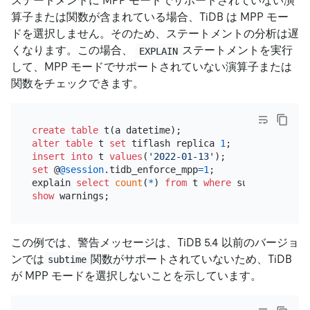
ステートメントに MPP モードでサポートされていない演
算子または関数が含まれている場合、TiDB は MPP モー
ドを選択しません。そのため、ステートメントの分析は遅
くなります。この場合、
ステートメントを実行
EXPLAIN
して、MPP モードでサポートされていない演算子または
関数をチェックできます。
create table
alter table
 t 
set
 tiflash replica 
1
insert into
 t 
values
(
'2022-01-13'
set
 @
@session
.tidb_enforce_mpp
=
1
;

explain 
select
count
(
*
) 
from
 t 
where
 subtime(a, 
'1
show
この例では、警告メッセージは、TiDB 5.4 以前のバージョ
ンでは
関数がサポートされていないため、TiDB
subtime
が MPP モードを選択しないことを示しています。