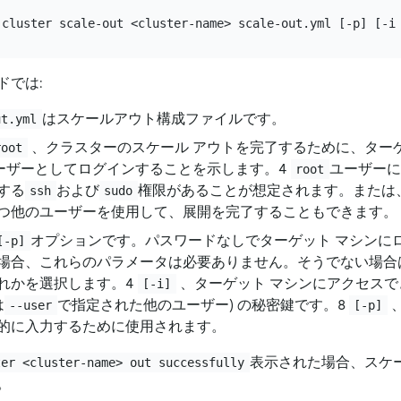
ドでは:
はスケールアウト構成ファイルです。
ut.yml
、クラスターのスケール アウトを完了するために、ターゲ
root
ーザーとしてログインすることを示します。4
ユーザーに
root
する
および
権限があることが想定されます。または
ssh
sudo
つ他のユーザーを使用して、展開を完了することもできます。
オプションです。パスワードなしでターゲット マシンに
[-p]
場合、これらのパラメータは必要ありません。そうでない場合は
れかを選択します。4
、ターゲット マシンにアクセスで
[-i]
は
で指定された他のユーザー) の秘密鍵です。8
、
--user
[-p]
的に入力するために使用されます。
表示された場合、スケ
ter <cluster-name> out successfully
。