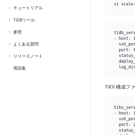
チュートリアル
TiDBツール
参照
tidb_serv
- host: 1
  ssh_por
よくある質問
  port: 4
  status_
リリースノート
  deploy_
用語集
TiKV 構成
tikv_serv
- host: 1
  ssh_por
  port: 2
  status_