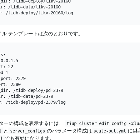
dir: /tidb-deploy/tikv-20160

r: /tidb-data/tikv-20160

ァイル テンプレートは次のとおりです。
s:

0.0.1.5

t: 22

d-1

port: 2379

rt: 2380

dir: /tidb-deploy/pd-2379

r: /tidb-data/pd-2379

ターの構成を表示するには、
tiup cluster edit-config <clu
と
のパラメータ構成は
に継
l
server_configs
scale-out.yml
でも有効になります。
ml