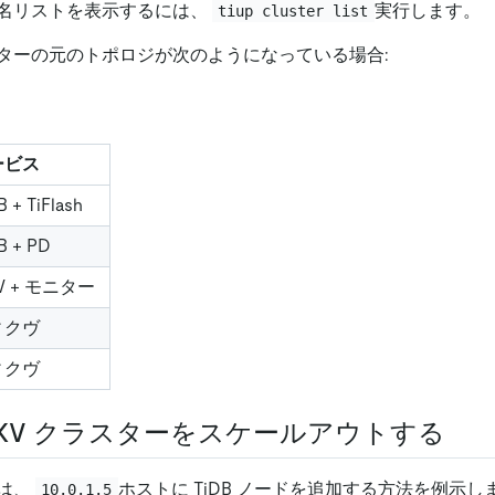
名リストを表示するには、
実行します。
tiup cluster list
ターの元のトポロジが次のようになっている場合:
ービス
B + TiFlash
B + PD
KV + モニター
ィクヴ
ィクヴ
D/TiKV クラスターをスケールアウトする
は、
ホストに TiDB ノードを追加する方法を例示し
10.0.1.5