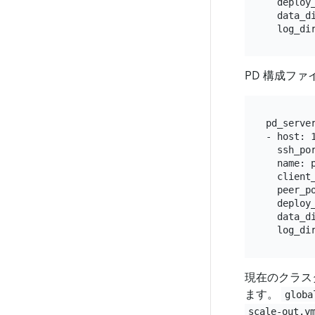
  deploy_
  data_di
PD 構成フ
pd_server
- host: 1
  ssh_por
  name: p
  client_
  peer_po
  deploy_
  data_di
現在のクラス
ます。
globa
scale-out.y