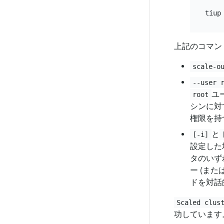
上記のコマン
scale-o
--user 
ユ
root
シンに対
権限を持
と
[-i]
設定した
タのいず
ー (また
ドを対話
Scaled clus
功しています