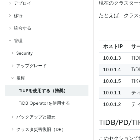
現在のクラスター
デプロイ
たとえば、クラス
移行
統合する
管理
ホストIP
サ
Security
10.0.1.3
TiD
アップグレード
10.0.1.4
TiD
規模
10.0.1.5
Ti
TiUPを使用する（推奨）
10.0.1.1
テ
TiDB Operatorを使用する
10.0.1.2
テ
バックアップと復元
TiDB/P
クラスタ災害復旧（DR）
このセクションで