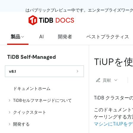
 はパブリックプレビュー中です。エンタープライズワー
製品
AI
開発者
ベストプラクティス
TiDB Self-Managed
TiUP
v8.1
貢献
ドキュメントホーム
TiDB クラス
TiDBセルフマネージドについて
このドキュメントでは
クイックスタート
ケーリングする方
マシンにTiUPを
開発する