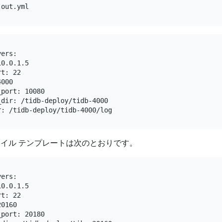
ers:

0.0.1.5

t: 22

000

port: 10080

dir: /tidb-deploy/tidb-4000

ファイル テンプレートは次のとおりです。
ers:

0.0.1.5

t: 22

0160

port: 20180
